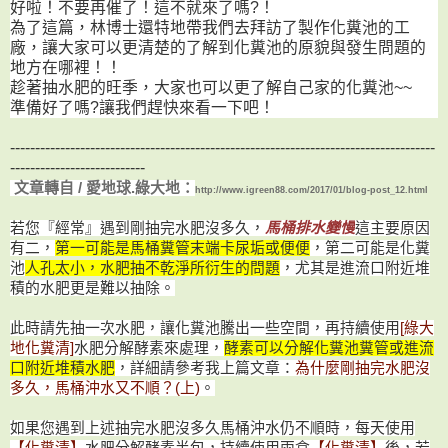
好啦！不要再催了！這不就來了嗎?！
為了這篇，林博士還特地帶我們去拜訪了製作化糞池的工
廠，讓大家可以更清楚的了解到化糞池的原貌與發生問題的
地方在哪裡！！
趁著抽水肥的旺季，大家也可以更了解自己家的化糞池~~
準備好了嗎?讓我們趕快來看一下吧！
-------------------------------------------------------------------------------------
---------------------------
文章轉自 / 愛地球.綠大地：
http://www.igreen88.com/2017/01/blog-post_12.html
若您『經常』遇到剛抽完水肥沒多久，
馬桶排水變慢
這主要原因
有二，
第一可能是馬桶糞管末端卡尿垢或便便
，
第二可能是化糞
池
人孔太小，水肥抽不乾淨所衍生的問題
，尤其是進流口附近堆
積的水肥更是難以抽除。
此時請先抽一次水肥，讓化糞池騰出一些空間，再持續使用
[綠大
地化糞清]
水肥分解酵素來處理，
酵素可以分解化糞池糞管或進流
口附近堆積水肥
，詳細請參考
我上篇文章：
為什麼剛抽完水肥沒
多久，馬桶沖水又不順？(上)
。
如果您遇到上述抽完水肥沒多久馬桶沖水仍不順時，每天使用
【化糞清】
水肥分解酵素半包，持續使用兩盒
【化糞清】
後，若