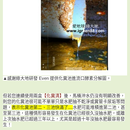
▲感謝綠大地研發 Even 提供化糞池進流口酵素分解圖。
但若您連續使用兩盒
【化糞清】
後，馬桶沖水仍沒有明顯改善，
則您的化糞池很可能不單單只是水肥抽不乾淨或糞管卡尿垢等問
題，
表示
化糞池第二、三池快滿了....
水肥可能堆積進第二池，甚
至第三池，這種情形容易發生在化糞池已經很久沒抽水肥，或離
上次抽水肥已超過三年以上，
尤其是超過十年沒抽水肥最容易發
生
！