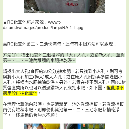
▲RC化糞池照片來源：www.t-
d.com.tw/Images/product/large/RA-1_L.jpg
當RC化糞池第二、三池快滿時，此時有兩個方法可以處理：
方法(1)：找出化糞池三個槽體的『大』人孔
，或鑽新人孔
；並將
第一、二、三池內堆積的水肥抽乾淨。
請找出大人孔(直徑約30公分)抽水肥，若只找到小人孔，則可考
慮將小人孔加工(擴大)成大人孔；或在原人孔附近再多開幾個小
人孔，將槽內水肥抽除乾淨。另外，若實在找不到人孔，因RC材
質強度夠所以也可以透過鑽新人孔來抽水肥，如下圖，
但此法不
適用於FRP化糞池
。
在清理化糞池內部時，也要清潔第一池的溢流擋板，若溢流擋板
內仍有堆積水肥，則即便化糞池第一、二、三池水肥都抽乾淨
了，一樓馬桶仍會沖水不順！