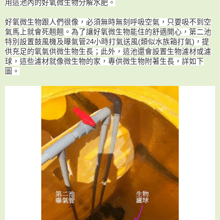
用這池內的好氧微生物分解水肥。
好氧微生物跟人們很像，必須無時無刻呼吸空氣，只要吸不到空
氣馬上就會死翹翹。為了讓好氧微生物能住的舒適開心，第二池
特別設置鼓風機及曝氣管24小時打氣送風(類似水族箱打氣)，提
供充足的氧氣供微生物生長；此外，這池還會設置生物濾材或濾
球，這些濾材就像微生物的家，專供微生物附著生長，詳如下
圖。