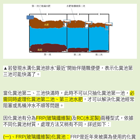
▲若發現水溝化糞池排水"最近"開始伴隨飄便便，表示化糞池第
三池可能快滿了。
當化糞池第二、三池快滿時，此時不可以只抽化糞池第一池，
必
需同時處理化糞池第二池、第三池水肥
，才可以解決化糞池經常
阻塞或馬桶沖水不順等問題。
因化糞池有分為
FRP(玻璃纖維製)
及
RC(水泥製)
兩種型式，
依據
不同化糞池材質，處理方法又稍有不同，詳述如下：
(一)、FRP(玻璃纖維製)化糞池：
FRP是近年來被廣為使用的化糞