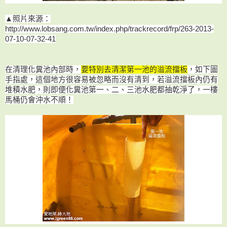
▲照片來源：
http://www.lobsang.com.tw/index.php/trackrecord/frp/263-2013-
07-10-07-32-41
在清理化糞池內部時，
要特別去清潔第一池的溢流擋板
，如下圖
手指處，這個地方很容易被忽略而沒有清到，若溢流擋板內仍有
堆積水肥，則即便化糞池第一、二、三池水肥都抽乾淨了，一樓
馬桶仍會沖水不順！