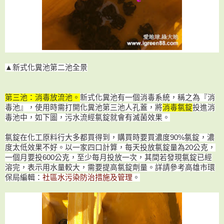
▲新式化糞池第二池全景
第三池：消毒放流池。
新式化糞池有一個消毒系統，稱之為『消
毒池』，使用時需打開化糞池第三池人孔蓋，將
消毒氯錠
投進消
毒池中，如下圖，污水流經氯錠就會有滅菌效果。
氯錠在化工原料行大多都買得到，購買時要買濃度90%氯錠，濃
度太低效果不好。以一家四口計算，每天投放氯錠量為20公克，
一個月要投600公克，至少每月投放一次，其間若發現氯錠已經
溶完，表示用水量較大，需要提高氯錠劑量。
詳請參考高雄市環
保局編輯：
社區水污染防治措施及管理
。