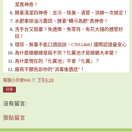
潔真神奇！
酵素清潔四神奇：去污、除臭、清管、消蟑一次搞定！
水肥車排油污農田，酵素"轉污為肥"真神奇！
洗手台又阻塞？免通樂、免等待、免花大錢的通管妙
招！
環保、無毒不能口頭說說，CNS14661 國際認證最安心
為什麼蟑螂總是殺不完？化糞池才是蟑螂大本營！
為什麼現在的『化糞池』不會『化糞』？
廠商不願告訴你的"消毒後遺症"！
客服小天使KiKi
於
下午5:20
分享
沒有留言:
張貼留言