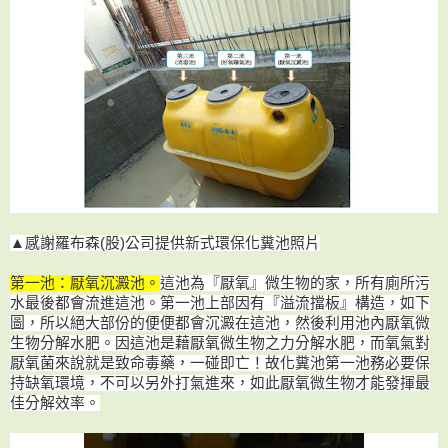
▲感謝羅布森(股)公司提供新式環保化糞池照片
第一池：厭氧沉澱池。
這池為『厭氧』微生物的家，
所有廁所污
水最後都會流進這池。第一池上部因有『溢流擋板』構造，如下
圖，所以絕大部份的便便都會沉澱在這池，然後利用池內厭氧微
生物分解水肥。因這池是藉厭氧微生物之力分解水肥，而氧氣對
厭氧菌來說就是致命毒藥，一碰即亡！故化糞池第一池務必要保
持缺氧環境，不可以另外打氣進來，如此厭氧微生物才能發揮最
佳分解效率。