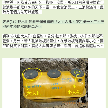
池材質，因為其容易組裝、搬運、安裝，所以目前台灣預鑄式化
糞池幾乎都是FRP的天下。
當FRP化糞池第二、三池快滿時，
此
時有兩個方法可以處理：
方法(1)：找出化糞池三個槽體的『大』人孔，並將第一、二、三
池內堆積的水肥抽乾淨。
請務必找出大人孔(直徑約30公分)抽水肥，避免小人孔水肥抽不
乾淨。另外，若人孔被地板黏蓋住，在敲地板時要非常小心，因
FRP材質不耐震，震動太厲害容意產生裂痕，會造成槽體漏水。