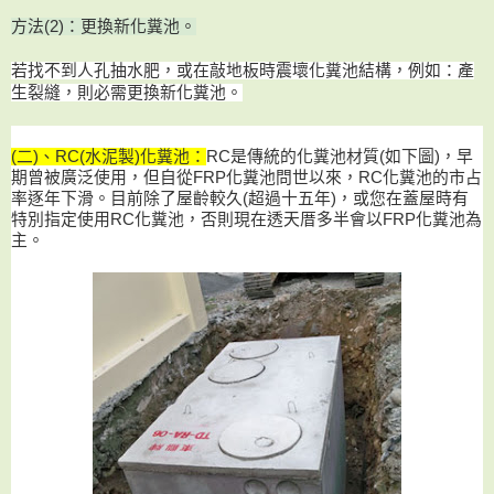
方法(2)：更換新化糞池。
若找不到人孔抽水肥，或在敲地板時震壞化糞池結構，例如：產
生裂縫，則必需更換新化糞池。
(二)、RC(水泥製)化糞池：
RC是傳統的化糞池材質(如下圖)，早
期曾被廣泛使用，但自從FRP化糞池問世以來，RC化糞池的市占
率逐年下滑。目前除了屋齡較久(超過十五年)，或您在蓋屋時有
特別指定使用RC化糞池，否則現在透天厝多半會以FRP化糞池為
主。