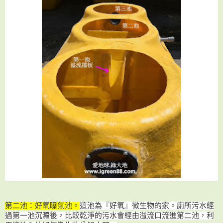
第二池：好氧曝氣池
。
這池為『好氧』微生物的家。廁所污水
經
過第一池沉澱後，比較乾淨的污水會經由溢流口流進第二池，
利