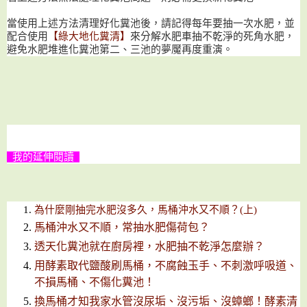
當使用上述方法清理好化糞池後，請記得每年要抽一次水肥，並
配合使用
【綠大地化糞清】
來分解水肥車抽不乾淨的死角水肥，
避免水肥堆進化糞池第二、三池的夢魘再度重演。
我的延伸閱讀
為什麼剛抽完水肥沒多久，馬桶沖水又不順？(上)
馬桶沖水又不順，常抽水肥傷荷包？
透天化糞池就在廚房裡，水肥抽不乾淨怎麼辦？
用酵素取代鹽酸刷馬桶，不腐蝕玉手、不刺激呼吸道、
不損馬桶、不傷化糞池！
換馬桶才知我家水管沒尿垢、沒污垢、沒蟑螂！酵素清