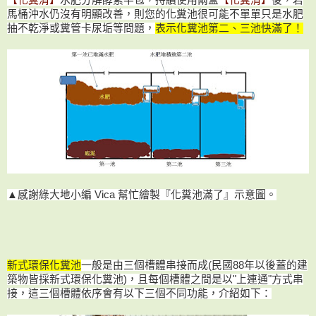
馬桶沖水仍沒有明顯改善，則您的化糞池很可能不單單只是水肥
抽不乾淨或糞管卡尿垢等問題，
表示化糞池第二、三池快滿了！
▲感謝綠大地小編 Vica 幫忙繪製『化糞池滿了』示意圖。
新式環保化糞池
一般是由三個槽體串接而成(民國88年以後蓋的建
築物皆採新式環保化糞池)，且每個槽體之間是以"上連通"方式串
接，這三個槽體依序會有以下三個不同功能，介紹如下：