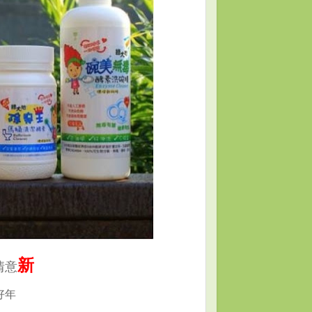
新
情意
好年