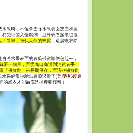
洗水果時，不但會去除水果表面灰塵和農
，易受細菌入侵腐爛，且外表看起來也沒
人工果蠟，替代天然的蠟質
，這層蠟衣除
能會將水果表面的農藥殘留順便包起來，
就要一個月
，再從進口商送到消費者手上
噴灑「保鮮劑」來長期保存，而這些保鮮劑
口水果經常被驗出農藥過量了(
美櫻桃5度農
表面的蠟衣才能徹底洗掉農藥殘留！