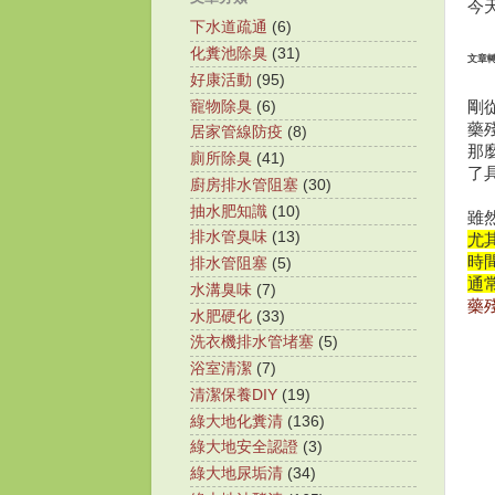
今
下水道疏通
(6)
化糞池除臭
(31)
文章轉
好康活動
(95)
剛
寵物除臭
(6)
藥
居家管線防疫
(8)
那
廁所除臭
(41)
了
廚房排水管阻塞
(30)
抽水肥知識
(10)
雖
排水管臭味
(13)
尤
時
排水管阻塞
(5)
通
水溝臭味
(7)
藥
水肥硬化
(33)
洗衣機排水管堵塞
(5)
浴室清潔
(7)
清潔保養DIY
(19)
綠大地化糞清
(136)
綠大地安全認證
(3)
綠大地尿垢清
(34)