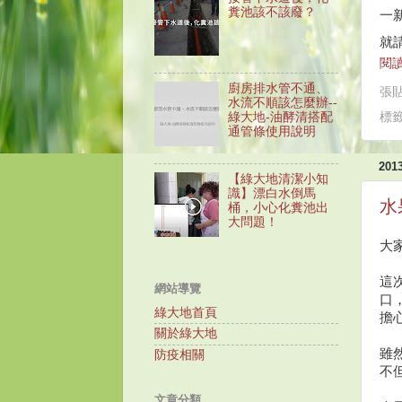
糞池該不該廢？
一
就
閱讀
廚房排水管不通、
張
水流不順該怎麼辦--
標
綠大地-油酵清搭配
通管條使用說明
20
【綠大地清潔小知
識】漂白水倒馬
水
桶，小心化糞池出
大問題！
大
這
網站導覽
口
綠大地首頁
擔
關於綠大地
雖
防疫相關
不
文章分類