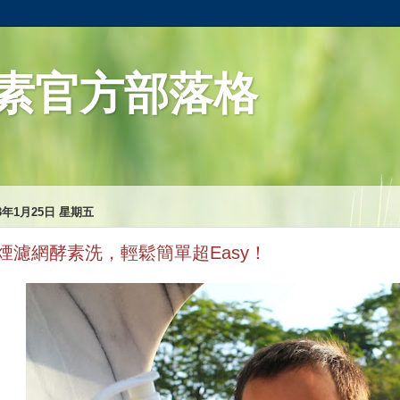
素官方部落格
13年1月25日 星期五
煙濾網酵素洗，輕鬆簡單超Easy！