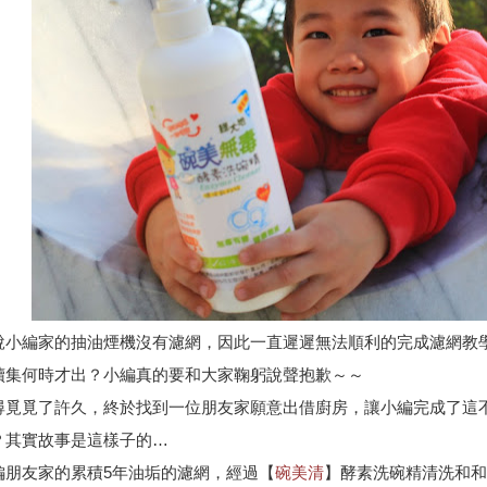
說小編家的抽油煙機沒有濾網，因此一直遲遲無法順利的完成濾網教
續集何時才出？小編真的要和大家鞠躬說聲抱歉～～
尋覓覓了許久，終於找到一位朋友家願意出借廚房，讓小編完成了這
？其實故事是這樣子的…
編朋友家的累積5年油垢的濾網，經過【
碗美清
】酵素洗碗精清洗和和