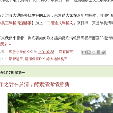
乾淨呢？用牙刷嗎？NO！NO！不夠力，用一般馬桶刷太大又刷不到
編走訪各大通路去找更好的工具，來幫助大家在過年的時候，徹底打
除臭王馬桶清潔酵素
】加上「
二用途式馬桶刷
」來打掃，真是除臭清
下來我們來看看，到底要如何刷才能夠徹底清乾淨馬桶壁面及凹槽污
更多 »
貼者：
客服小天使KiKi
於
上午10:28
沒有留言:
籤：
生活智慧王
,
清潔保養DIY
,
綠大地除臭王
13年1月7日 星期一
年之計在於清，酵素清潔情意新