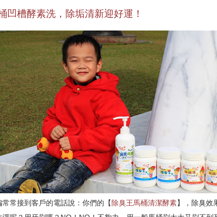
桶凹槽酵素洗，除垢清新迎好運！
編常常接到客戶的電話說：你們的【
除臭王馬桶清潔酵素
】，除臭效