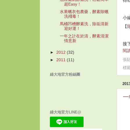
得
超Easy！
水果蠟衣包農藥，酵素除蠟
洗殘毒！
小
馬桶凹槽酵素洗，除垢清新
【
迎好運！
一年之計在於清，酵素清潔
情意新
接
閱讀
►
2012
(32)
張
►
2011
(11)
標
綠大地官方粉絲團
20
一
綠大地官方LINE@