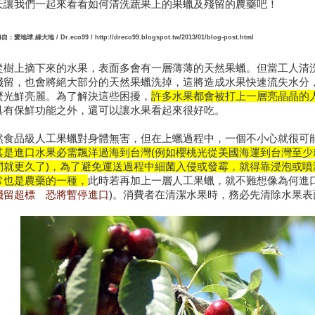
天讓我們一起來看看如何清洗蔬果上的果蠟及殘留的農藥吧！
自：愛地球.綠大地 /
Dr.ec
o99 /
http://dreco99.blogspot.tw/2013/01/blog-post.html
從樹上摘下來的水果，表面多會有一層薄薄的天然果蠟。但當工人清
殘留，也會將絕大部分的天然果蠟洗掉，這將造成水果快速流失水分
麼光鮮亮麗。為了解決這些困擾，
許多水果都會被打上一層亮晶晶的
具有保鮮功能之外，還可以讓水果看起來很好吃。
然食品級人工果蠟對身體無害，但在上蠟過程中，一個不小心就很可
其是進口水果必需飄洋過海到台灣(例如櫻桃光從美國海運到台灣至少
間就更久了
)，為了避免運送過程中細菌入侵或發霉，就得靠浸泡或
常也是農藥的一種，
此時若再加上一層人工果蠟，就不難想像為何進
殘留超標 恐將暫停進口
)。消費者在清潔水果時，務必先清除水果