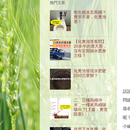
熱門文章
衛生紙改丟馬桶？
糞管不塞，化糞池
塞！
【化糞池答客問】
20多年的透天厝，
沒有定期抽水肥會
怎樣？
化糞池發現水肥硬
叩叩怎麼辦？
話
問
二、三樓馬桶沖
水，一樓家馬桶啵
尋
啵叫？(下篇：糞管
阻塞)
呢
小
接管下水道後，化