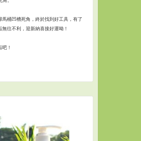
死角。
掃馬桶凹槽死角，終於找到好工具，有了
垢無往不利，迎新納喜接好運呦！
垢吧！