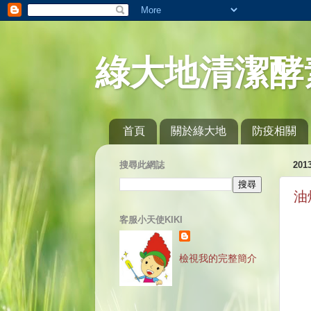
綠大地清潔酵
首頁
關於綠大地
防疫相關
搜尋此網誌
20
油
客服小天使KIKI
檢視我的完整簡介