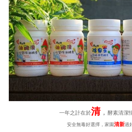
清
，
一年之計在於
酵素清潔
清新
安全無毒好選擇，家園
過