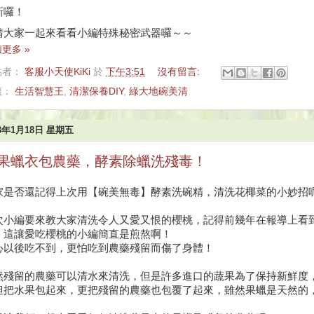
新囉！
請大家一起來看看小編特殊秘密武器囉～～
更多 »
貼者：
客服小天使KiKi
於
下午3:51
沒有留言:
籤：
生活智慧王
,
清潔保養DIY
,
綠大地碗美清
13年1月18日 星期五
果蠟衣包農藥，酵素除蠟洗殘毒！
家是否還記得上次用【碗美無毒】酵素洗碗精，清洗花椰菜的小妙招
次小編要來教大家清洗令人又愛又恨的櫻桃，記得前幾年在報導上看
，這讓愛吃櫻桃的小編簡直是煎熬啊！
心以後吃不到，更怕吃到農藥殘留而傷了身體！
然殘留的農藥可以清水來清洗，但是許多進口的蔬果為了保持新鮮度
但把水果包起來，更把殘留的農藥也包覆了起來，雖然果蠟是天然的