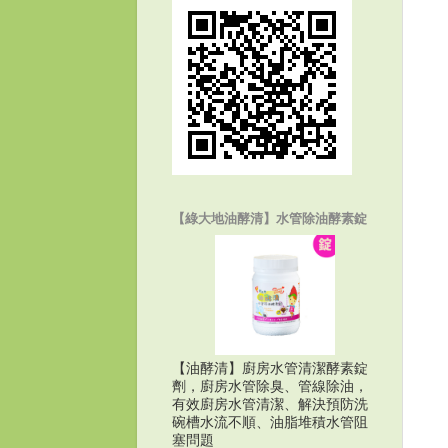
【綠大地油酵清】水管除油酵素錠
【油酵清】廚房水管清潔酵素錠
劑，廚房水管除臭、管線除油，
有效廚房水管清潔、解決預防洗
碗槽水流不順、油脂堆積水管阻
塞問題