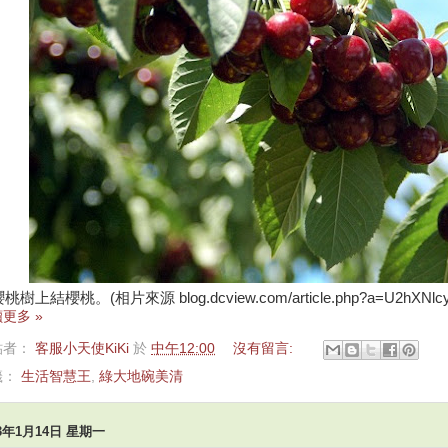
桃樹上結櫻桃。(相片來源 blog.dcview.com/article.php?a=U2hXNlc
更多 »
貼者：
客服小天使KiKi
於
中午12:00
沒有留言:
籤：
生活智慧王
,
綠大地碗美清
13年1月14日 星期一