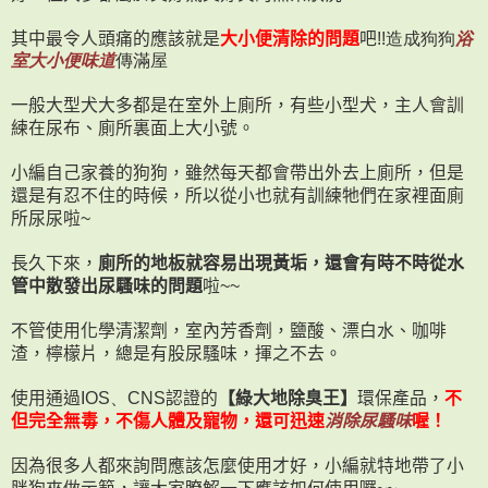
其中最令人頭痛的應該就是
大小便清除的問題
吧
!!造成狗狗
浴
室大小便味道
傳滿屋
一般大型犬大多都是在室外上廁所，有些小型犬，主人會訓
練在尿布、廁所裏面上大小號。
小編自己家養的狗狗，雖然每天都會帶出外去上廁所，但是
還是有忍不住的時候，所以從小也就有訓練牠們在家裡面廁
所尿尿啦
~
長久下來，
廁所的地板就容易出現黃垢，還會有時不時從水
管中散發出尿騷味的問題
啦
~~
不管使用化學清潔劑，室內芳香劑，鹽酸、漂白水、咖啡
渣，檸檬片，總是有股尿騷味，揮之不去。
使用通過
認證的
【綠大地除臭王】
環保產品，
不
IOS、CNS
但完全無毒，不傷人體及寵物，還可迅速
消除尿騷味
喔
！
因為很多人都來詢問應該怎麼使用才好，小編就特地帶了小
胖狗來做示範，讓大家瞭解一下應該如何使用囉