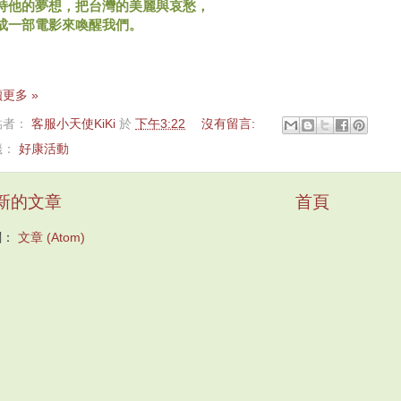
持他的夢想，把台灣的美麗與哀愁，
成一部電影來喚醒我們。
更多 »
貼者：
客服小天使KiKi
於
下午3:22
沒有留言:
籤：
好康活動
新的文章
首頁
閱：
文章 (Atom)