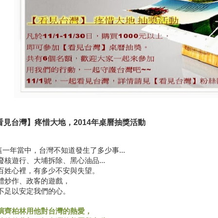
看見台灣】疼惜大地，2014年桌曆抽獎活動
這一年當中，台灣不知道發生了多少事
...
廢核遊行、大埔拆除、黑心油品
...
百姓心裡，有多少不安與失望。
體炒作、政客的遊戲，
不足以安定我們的心。
演齊柏林用他對台灣的熱愛，