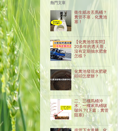
熱門文章
衛生紙改丟馬桶？
糞管不塞，化糞池
塞！
【化糞池答客問】
20多年的透天厝，
沒有定期抽水肥會
怎樣？
化糞池發現水肥硬
叩叩怎麼辦？
二、三樓馬桶沖
水，一樓家馬桶啵
啵叫？(下篇：糞管
阻塞)
接管下水道後，化