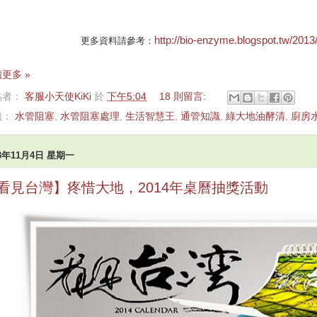
http://bio-enzyme.blogspot.tw/2013
更多資料請參考：
更多 »
貼者：
客服小天使KiKi
於
下午5:04
18 則留言:
籤：
水管阻塞
,
水管阻塞處理
,
生活智慧王
,
通管知識
,
綠大地油酵清
,
廚房
13年11月4日 星期一
看見台灣】疼惜大地，2014年桌曆抽獎活動