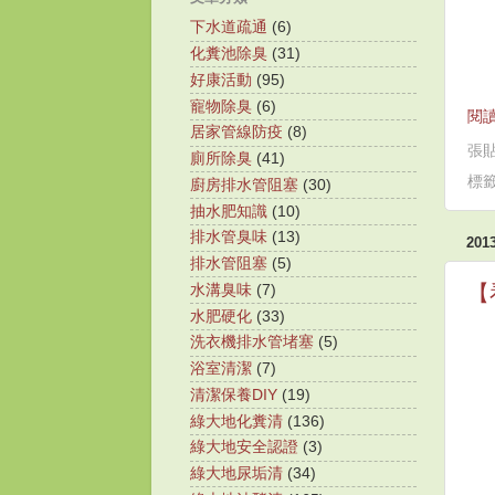
下水道疏通
(6)
化糞池除臭
(31)
好康活動
(95)
寵物除臭
(6)
閱讀
居家管線防疫
(8)
張
廁所除臭
(41)
標
廚房排水管阻塞
(30)
抽水肥知識
(10)
排水管臭味
(13)
20
排水管阻塞
(5)
【
水溝臭味
(7)
水肥硬化
(33)
洗衣機排水管堵塞
(5)
浴室清潔
(7)
清潔保養DIY
(19)
綠大地化糞清
(136)
綠大地安全認證
(3)
綠大地尿垢清
(34)