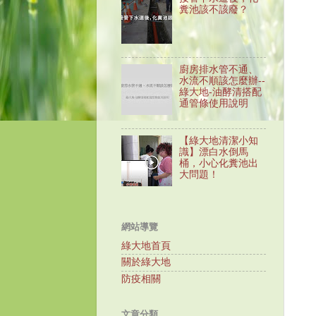
糞池該不該廢？
廚房排水管不通、
水流不順該怎麼辦--
綠大地-油酵清搭配
通管條使用說明
【綠大地清潔小知
識】漂白水倒馬
桶，小心化糞池出
大問題！
網站導覽
綠大地首頁
關於綠大地
防疫相關
文章分類