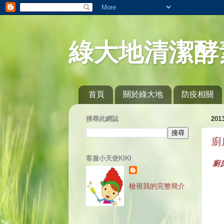
綠大地清潔酵
首頁
關於綠大地
防疫相關
搜尋此網誌
20
廚
客服小天使KIKI
廚
檢視我的完整簡介