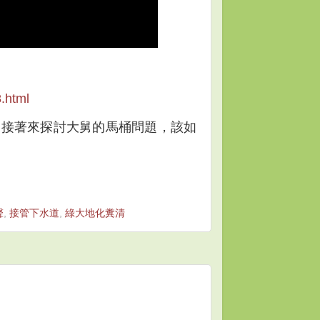
.html
們接著來探討大舅的馬桶問題，該如
聲
,
接管下水道
,
綠大地化糞清