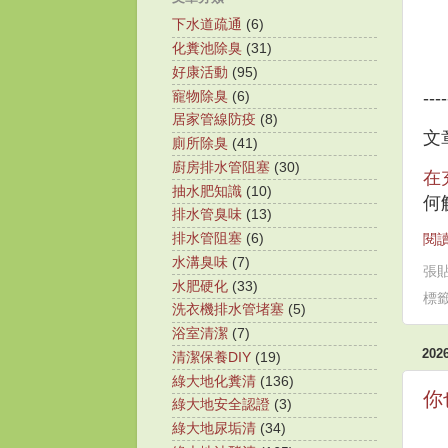
下水道疏通
(6)
化糞池除臭
(31)
好康活動
(95)
----
寵物除臭
(6)
居家管線防疫
(8)
文
廁所除臭
(41)
廚房排水管阻塞
(30)
在
抽水肥知識
(10)
何
排水管臭味
(13)
排水管阻塞
(6)
閱讀
水溝臭味
(7)
張
水肥硬化
(33)
標
洗衣機排水管堵塞
(5)
浴室清潔
(7)
20
清潔保養DIY
(19)
綠大地化糞清
(136)
你
綠大地安全認證
(3)
綠大地尿垢清
(34)