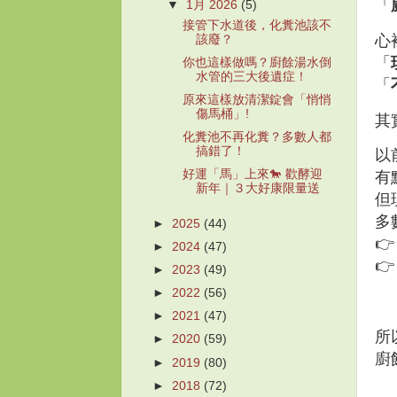
「
▼
1月 2026
(5)
接管下水道後，化糞池該不
心
該廢？
「
你也這樣做嗎？廚餘湯水倒
水管的三大後遺症！
「
原來這樣放清潔錠會「悄悄
傷馬桶」!
其
化糞池不再化糞？多數人都
搞錯了！
以
好運「馬」上來🐎 歡酵迎
有
新年｜３大好康限量送
但
多
►
2025
(44)

►
2024
(47)

►
2023
(49)
►
2022
(56)
►
2021
(47)
所
►
2020
(59)
廚
►
2019
(80)
►
2018
(72)