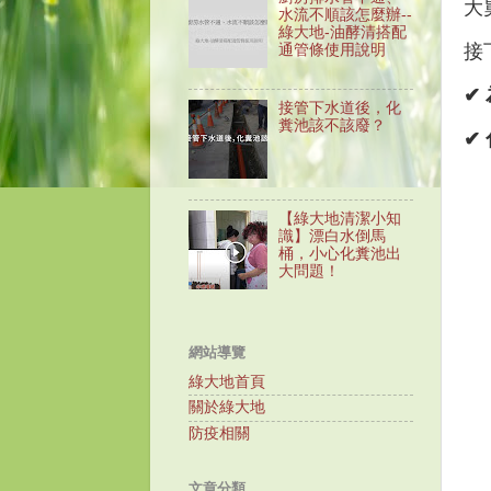
大
水流不順該怎麼辦--
綠大地-油酵清搭配
接
通管條使用說明
✔
接管下水道後，化
糞池該不該廢？
✔
【綠大地清潔小知
識】漂白水倒馬
桶，小心化糞池出
大問題！
網站導覽
綠大地首頁
關於綠大地
防疫相關
文章分類