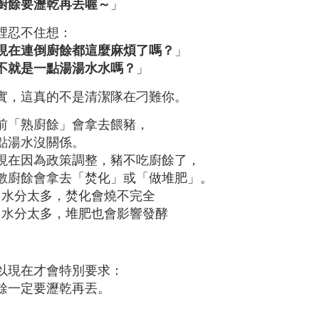
廚餘要瀝乾再丟喔～
」
裡忍不住想：
現在連倒廚餘都這麼麻煩了嗎？
」
不就是一點湯湯水水嗎？
」
實，這真的不是清潔隊在刁難你。
前「熟廚餘」會拿去餵豬，
點湯水沒關係。
現在因為政策調整，豬不吃廚餘了，
數廚餘會拿去「焚化」或「做堆肥」。
 水分太多，焚化會燒不完全
 水分太多，堆肥也會影響發酵
以現在才會特別要求：
餘一定要瀝乾再丟。