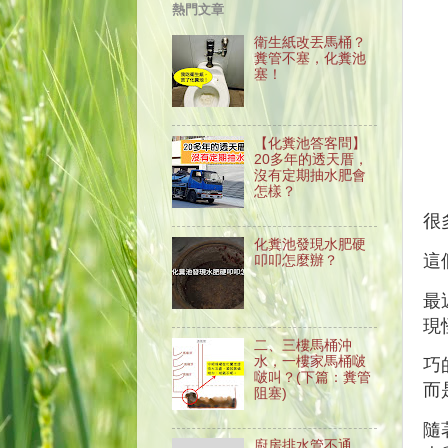
熱門文章
衛生紙改丟馬桶？
糞管不塞，化糞池
塞！
【化糞池答客問】
20多年的透天厝，
沒有定期抽水肥會
怎樣？
很
化糞池發現水肥硬
這
叩叩怎麼辦？
最
現
二、三樓馬桶沖
水，一樓家馬桶啵
巧
啵叫？(下篇：糞管
而
阻塞)
隨
廚房排水管不通、