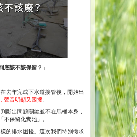
到底該不該保留？
」
家在去年完成下水道接管後，開始出
，聲音明顯又困擾
。
就判斷出問題關鍵並不在馬桶本身，
「不保留化糞池」。
這樣的排水困擾。這次我們特別徵求