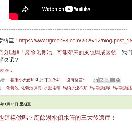
------------------------------------------------------------------------
章轉至：
https://www.igreen88.com/2025/12/blog-post_18
充分理解「廢除化糞池」可能帶來的風險與成因後
，我
解決呢？
更多 »
貼者：
客服小天使KiKi
於
下午3:41
沒有留言:
籤：
化糞池
,
化糞池保養
,
水肥堆積
,
馬桶水流不順
,
馬桶啵啵啵
,
馬桶啵啵
26年1月23日 星期五
也這樣做嗎？廚餘湯水倒水管的三大後遺症！