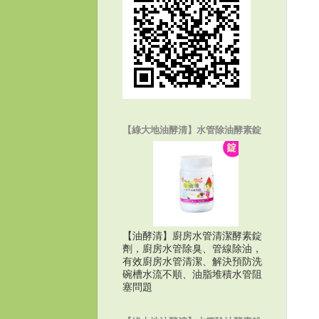
【綠大地油酵清】水管除油酵素錠
【油酵清】廚房水管清潔酵素錠
劑，廚房水管除臭、管線除油，
有效廚房水管清潔、解決預防洗
碗槽水流不順、油脂堆積水管阻
塞問題