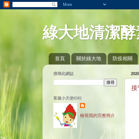
綠大地清潔酵
首頁
關於綠大地
防疫相關
搜尋此網誌
20
接
客服小天使KIKI
檢視我的完整簡介