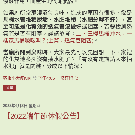
發酵作用
，而產生的代謝氣體。
如果廁所常瀰漫沼氣臭味，造成的原因有很多，像是
馬桶水管堆積尿垢、水肥堆積（水肥分解不好），甚
至可能是化糞池的透氣管沒做好或阻塞
，若要檢測透
氣管是否有阻塞，詳請參考：
二、三樓馬桶沖水，一
樓家馬桶啵啵叫？(上篇：透氣管阻塞)
。
當廁所聞到臭味時，大家最先可以先回想一下，家裡
的化糞池多久沒有抽水肥了？「有沒有定期請人來抽
水肥」就是關鍵，分成以下情況：
客服小天使KiKi
於
下午4:05
沒有留言:
分享
2022年6月2日 星期四
【2022端午節休假公告】