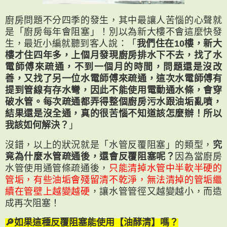
廚房問題不分四季的發生，其中最讓人苦惱的心聲就
是「廚房每年會阻塞」！別以為新大樓不會這麼快發
生，最近小編就聽到客人說：「
我們住在10樓，新大
樓才住四年多，上個月發現廚房排水下不去，找了水
電師傅來疏通，不到一個月的時間，問題還是沒改
善，又找了另一位水電師傅來疏通，這次水電師傅有
提到管線有存水彎，因此不能使用電動通水條，會穿
破水管。每次疏通都弄得整個廚房污水跟油垢亂噴，
結果還是沒全通，真的很苦惱不知道該怎麼辦！所以
我該如何解決？
」
沒錯，以上的狀況就是「水管反覆阻塞」的類型，
究
竟為什麼水管疏通後，還會反覆阻塞呢？
因為當廚房
水管使用通管條疏通後，
只能清掉水管中半軟半硬的
管垢，有些油垢會殘留清不乾淨，無法清掉的管垢繼
續在管壁上越變越硬
，讓水管管徑又越變越小，而造
成再次阻塞！
🔎如果這種反覆阻塞能使用【油酵清】嗎？