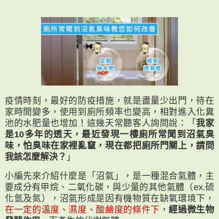
疫情時刻，最好的防疫措施，就是盡量少出門，待在
家時間變多，使用到廁所頻率也變高，相對進入化糞
池的水肥量也增加！這幾天常聽客人詢問說：「
我家
是10多年的透天，最近發現一樓廁所常聞到沼氣臭
味，怕臭味在家裡亂竄，現在都把廁所門關上，請問
我該怎麼解決？
」
小編先來介紹什麼是「沼氣」，是一種混合氣體，主
要成分有甲烷、二氧化碳，與少量的其他氣體（ex.硫
化氫及氮），沼氣形成是因有機物質在缺氧環境下，
在一定的溫度、濕度、酸鹼度的條件下
，
經過微生物