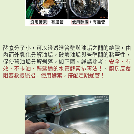
酵素分子小，可以滲透進管壁與油垢之間的縫隙，由
內而外乳化分解油垢，破壞油垢與管壁間的黏著性，
促使舊油垢分解剝落，如下圖。詳請參考：
安全、有
效、不卡油、輕鬆通的水管酵素排毒法！
、
廚房反覆
阻塞救援絕招：使用酵素，搭配定期通管！