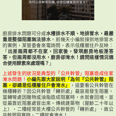
廚房排水問題可分成
水槽排水不順、地排冒水，最嚴
重是整個阻塞無法排水
。前幾天小編就接到地排冒水
的案例，某管委會來電詢問，表示低樓層住戶反映：
「
出差兩周都不在家，回家後，發現廚房地板溼答
答，但兩周都沒用水，廚房卻淹水！請問這樣情況適
合使用酵素來處理嗎？
」
上述發生的狀況是典型的「公共幹管」阻塞造成住家
淹水問題！
小編先跟大家說明「為何『公共幹管』阻
塞，卻總是低樓層住戶會淹水」
，這要看公共幹管在
幾樓轉折？因公共幹管「轉折處」最容易發生阻塞，
當轉彎處因雜物或油脂造成阻塞時，水就會回堵，並
從最靠近阻塞處冒出來。傳統建築物（屋齡二十年以
上），二樓經常是大樓公共幹管的「轉折處」，故公
共幹管阻塞時，二樓就會淹水！