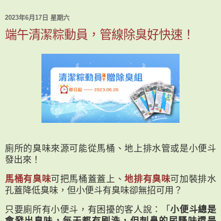
2023年6月17日 星期六
端午清潔粽動員，管線除臭好快速！
廁所的臭味來源可能從馬桶、地上排水管或是小便斗
發出來！
馬桶有臭味
可把馬桶蓋蓋上、
地排有臭味
可加裝排水
孔蓋降低臭味，但小便斗有臭味卻無招可用？
只要廁所有小便斗，有困擾的客人說：「
小便斗總是
會發出臭味，每天都有刷洗，但刺鼻的尿騷味還是