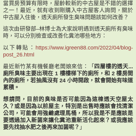
當買房預算有限時，屋齡較新的中古屋是不錯的選擇
之一！最近，就有收到剛購入中古屋客人詢問，關於
中古屋入住後，透天廁所發生臭味問題該如何改善？
這次由研發部–林博士為大家說明遇到透天廁所有臭味
時，可以分別檢查或改善化糞池哪些地方：
以下轉貼：
https://www.igreen88.com/2022/04/blog-
post_26.html
最近新竹某有機餐廳老闆娘來信：「
四層樓的透天...
廁所臭味主要出現在 1 樓樓梯下的廁所，和 2 樓房間
內的廁所，若抽風沒有 24 小時開啟，就會開始有味道
累積。
想請問，目前的臭味是否可能因為這棟透天空屋太
久？或是因為以前屋主，特別是出售時應該會找清潔
公司，可能會用強鹼處理馬桶，所以我是不是應該是
要透過加入新菌來讓化糞池重新活化起來？或我應該
要先找抽水肥之後再來加菌呢？
」