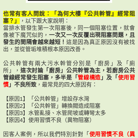
也常有客人問說：「為何大樓『公共幹管』經常阻
塞？」
，以下跟大家說明：
當排水管發生第一次阻塞後，同一個阻塞位置，就會
像被下魔咒似的，
一次又一次反覆出現阻塞問題，且
發生的間隔會越來越短！
這是因為真正原因沒有被找
出，並從管垢堆積根本原因改善。
公共幹管有兩大污水幹管分別是「廚房」及「廁
所」，
這次討論「廚房」公共幹管為主，若廚房公共
管線經常發生阻塞，多半是「
管線構造
」及「
使用習
慣
」不良所致
，最常見的四大原因有：
【原因1】「公共幹管」增設存水灣
【原因2】「公共幹管」轉換閥造成阻塞
【原因3】水管亂接、水管爬坡或轉彎太多
【原因4】使用習慣不良（異物阻塞）
因客人案例，所以我們特別針對「
使用習慣不良（異