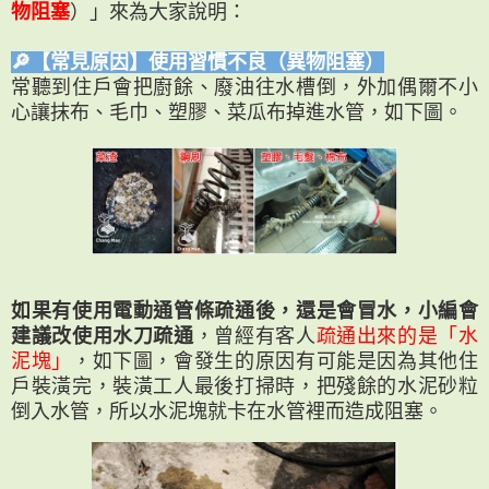
物阻塞
）」來為大家說明：
🔎【常見原因】使用習慣不良（異物阻塞）
常聽到住戶會把廚餘、廢油往水槽倒，外加偶爾不小
心讓抹布、毛巾、塑膠、菜瓜布掉進水管，如下圖。
如果有使用電動通管條疏通後，還是會冒水，小編會
建議改使用水刀疏通
，曾經有客人
疏通出來的是「水
泥塊」
，如下圖，會發生的原因有可能是因為其他住
戶裝潢完，裝潢工人最後打掃時，把殘餘的水泥砂粒
倒入水管，所以水泥塊就卡在水管裡而造成阻塞。