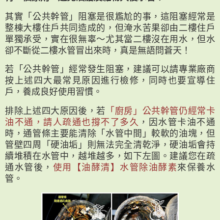
其實「公共幹管」阻塞是很尷尬的事，這阻塞經常是
整棟大樓住戶共同造成的，但淹水苦果卻由二樓住戶
單獨承受，實在很無辜～尤其當二樓沒在用水，但水
卻不斷從二樓水管冒出來時，真是無語問蒼天！
若「公共幹管」經常發生阻塞，建議可以請專業廠商
按上述四大最常見原因進行檢修，同時也要宣導住
戶，養成良好使用習慣。
排除上述四大原因後，若
「廚房」公共幹管仍經常卡
油不通，請人疏通也撐不了多久
，因⽔管卡油不通
時，通管條主要能清除「水管中間」較軟的油塊，但
管壁四周「硬油垢」則無法完全清乾淨，硬油垢會持
續堆積在⽔管中，越堆越多，如下左圖。建議您在疏
通水管後，
使用【油酵清】水管除油酵素
來保養水
管。