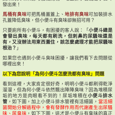
發出來！
馬桶有臭味
可把馬桶蓋蓋上、
地排有臭味
可加裝排水
孔蓋降低臭味，但小便斗有臭味卻無招可用？
只要廁所有小便斗，有困擾的客人說：「
小便斗總是
會發出臭味，每天都有刷洗，但刺鼻的尿騷味還是
有，又沒辦法用東西蓋住，該怎麼處理才能把尿騷味
根治？
」
如果您也遇到小便斗臭味困擾，讓我們看下去問題從
哪裡出來！
以下為您說明「為何小便斗怎麼洗都有臭味」問題
看到這裡，大家肯定很好奇，明明小便斗都刷得乾淨
溜溜，但為何小便斗依然飄出陣陣臭味？因為堆積尿
垢的地方是肉眼看不到的！尿垢堆積在
小便斗排水
管
，如下圖，加上小便斗排水管裡有活細菌，
當活細
菌開始分解過程中，會有發酵作用而代謝產生出尿騷
味、尿臭味
，如下下圖，這才是小便斗有臭味的真正