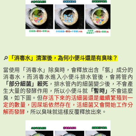
🔎
「消毒水」清潔後，為何小便斗還是有臭味？
當使用「消毒水」除臭時，會釋放出含「氯」成分的
消毒水，而消毒水進入小便斗排水管後，會將管內
「部分細菌」殺死
，排水管內的細菌變少後，不會產
生大量的發酵作用，所以小便斗就
「暫時」
不會這麼
臭，如下圖。但
存活下來的活細菌還是繼續繁殖到一
定的數量，因尿垢依然存在，活細菌又會開始工作分
解而發酵
，所以臭味就這樣反覆釋放出來。