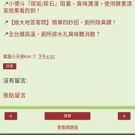
📍
小便斗『尿垢/尿石』阻塞、臭味瀰漫，使用酵素清
潔效果看的到！
📍
【綠大地答客問】簡單四妙招，廁所除臭讚！
📍
全台爆高溫，廁所排水孔臭味難消散？
客服小天使KiKi
於
下午4:52
分享
沒有留言:
張貼留言
‹
›
首頁
查看網路版