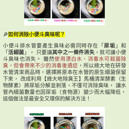
🔎
如何消除小便斗臭味呢？
小便斗排水管要產生臭味必需同時存在「
尿垢
」和
「
活細菌
」， 只要讓
其中之一條件消失
，就可讓小便
斗臭味也消失。 雖然
使用漂白水、消毒水可殺菌除
臭，但會帶來不少的消毒後遺症
，所以綠大地在研發
水管清潔商品時，選擇將原本在水管的原生細菌保留
下來， 改成利用【綠大地除臭王】馬桶清潔酵素（生
物酵素）將尿垢分解並剝落，不僅可消除臭味， 讓水
管內細菌數量也因尿垢（食物源）變少而大幅降低，
這個做法是最安全又環保的解決方法！