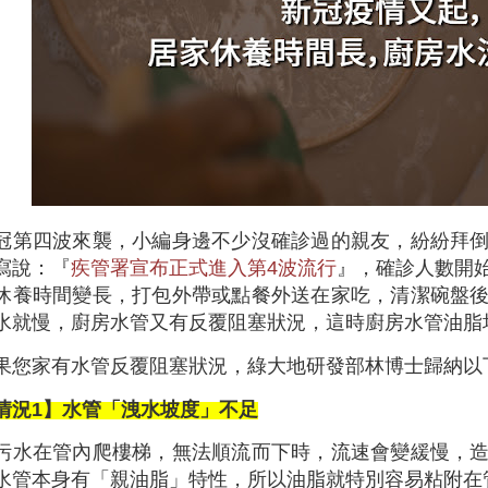
冠第四波來襲，小編身邊不少沒確診過的親友，紛紛拜
寫說：『
疾管署宣布正式進入第4波流行
』，確診人數開
休養時間變長，打包外帶或點餐外送在家吃，清潔碗盤
水就慢，廚房水管又有反覆阻塞狀況，這時廚房水管油脂
果您家有水管反覆阻塞狀況，綠大地研發部林博士歸納以
情況1】水管「洩水坡度」不足
污水在管內爬樓梯，無法順流而下時，流速會變緩慢，
水管本身有「親油脂」特性，所以油脂就特別容易粘附在