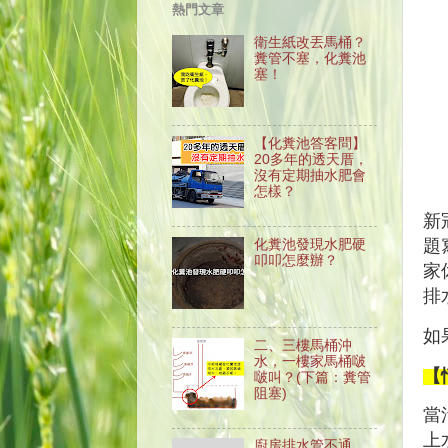
熱門文章
衛生紙改丟馬桶？
糞管不塞，化糞池
塞！
【化糞池答客問】
20多年的透天厝，
沒有定期抽水肥會
怎樣？
新
題
化糞池發現水肥硬
叩叩怎麼辦？
家
排
如
二、三樓馬桶沖
水，一樓家馬桶啵
【
啵叫？(下篇：糞管
阻塞)
當
上
廚房排水管不通、