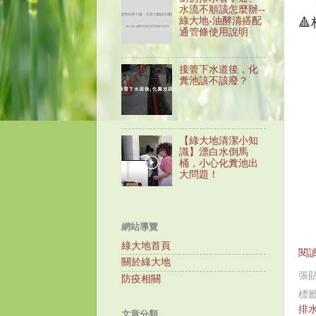
水流不順該怎麼辦--

綠大地-油酵清搭配
通管條使用說明
接管下水道後，化
糞池該不該廢？
【綠大地清潔小知
識】漂白水倒馬
桶，小心化糞池出
大問題！
網站導覽
綠大地首頁
閱讀
關於綠大地
張
防疫相關
標
排
文章分類