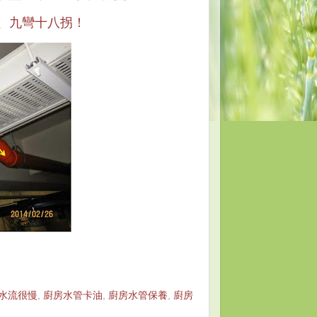
、九彎十八拐！
水流很慢
,
廚房水管卡油
,
廚房水管保養
,
廚房