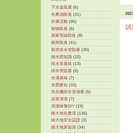
下水道疏通
(6)
20
化糞池除臭
(31)
好康活動
(95)
試
寵物除臭
(6)
居家管線防疫
(8)
廁所除臭
(41)
廚房排水管阻塞
(30)
抽水肥知識
(10)
排水管臭味
(13)
排水管阻塞
(6)
水溝臭味
(7)
水肥硬化
(33)
洗衣機排水管堵塞
(5)
浴室清潔
(7)
清潔保養DIY
(19)
綠大地化糞清
(136)
綠大地安全認證
(3)
綠大地尿垢清
(34)