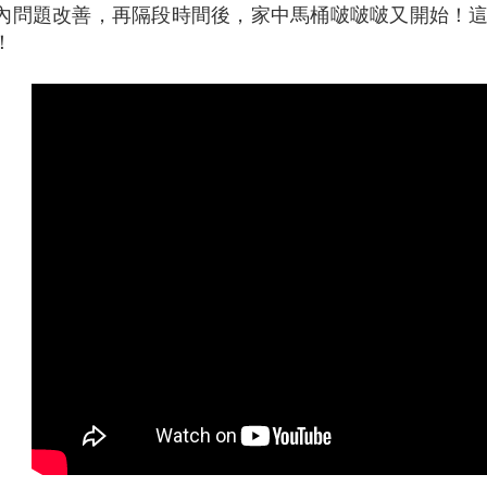
內問題改善，再隔段時間後，家中馬桶啵啵啵又開始！
！