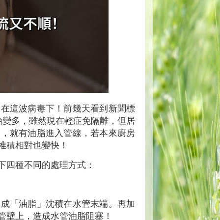
倒在這波病毒下！前幾天看到新聞標
始變多，雖然現在輕症免隔離，但居
後，就有油脂進入管線，若本來廚房
堆積相對也變快！
下四種不同的處理方式：
造成「油脂」沈積在水管末端。再加
管壁上，造成水管油脂阻塞！