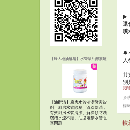
▶
還
噴

【綠大地油酵清】水管除油酵素錠
人
其
別
閱讀
張
【油酵清】廚房水管清潔酵素錠
標
劑，廚房水管除臭、管線除油，
有效廚房水管清潔、解決預防洗
碗槽水流不順、油脂堆積水管阻
較
塞問題