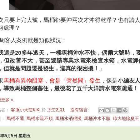
次只要上完大號，馬桶都要沖兩次才沖得乾淨？也有請
何處理？
周客人案例就是類似狀況：
我這是20多年透天，一樓馬桶沖水不快，偶爾大號時，要
，但改善不大，甚至還請專業水電來檢查水箱，水電師
，但就是問題還是發生，這真的很困擾！
」
果
馬桶有異物阻塞，會是「突然間」發生
，像是
小編友
，導致馬桶整個塞住，最後花了五千大洋請水電來疏通！
更多 »
貼者：
客服小天使KiKi
於
下午3:01
沒有留言:
籤：
馬桶不通
,
馬桶水流不順
,
馬桶水消很慢
,
馬桶沖水不順
,
綠大地除臭王
23年5月5日 星期五