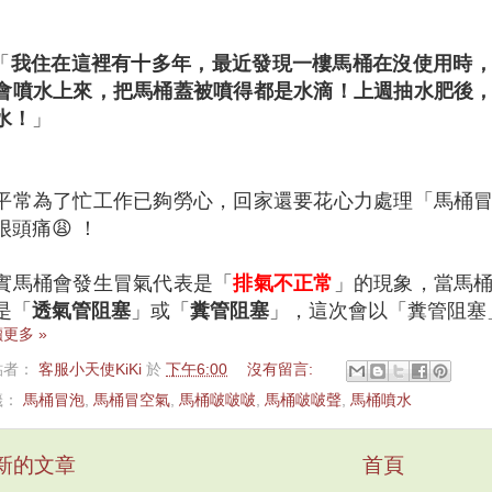
「
我住在這裡有十多年，最近發現一樓馬桶在沒使用時
會噴水上來，把馬桶蓋被噴得都是水滴！上週抽水肥後
水！
」
平常為了忙工作已夠勞心，回家還要花心力處理「馬桶
很頭痛😩 ！
實馬桶會發生冒氣代表是「
排氣不正常
」的現象，當馬
是「
透氣管阻塞
」或「
糞管阻塞
」，這次會以「糞管阻塞
更多 »
貼者：
客服小天使KiKi
於
下午6:00
沒有留言:
籤：
馬桶冒泡
,
馬桶冒空氣
,
馬桶啵啵啵
,
馬桶啵啵聲
,
馬桶噴水
新的文章
首頁