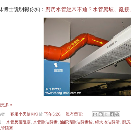
林博士說明報你知：
廚房水管經常不通？水管爬坡、亂接
更多 »
貼者：
客服小天使KiKi
於
下午5:26
沒有留言:
籤：
水管反覆阻塞
,
水管除油酵素
,
油酵清除油酵素錠
,
綠大地油酵清
,
廚房
水管阻塞