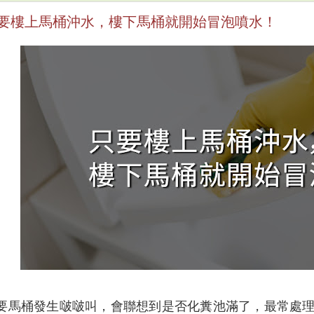
要樓上馬桶沖水，樓下馬桶就開始冒泡噴水！
要馬桶發生啵啵叫，會聯想到是否化糞池滿了，最常處