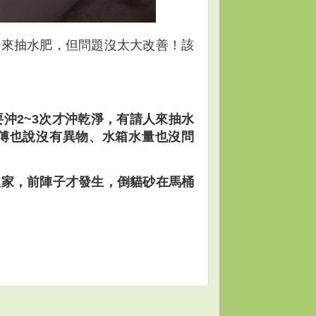
人來抽水肥，但問題沒太大改善！該
沖2~3次才沖乾淨，有請人來抽水
傅也說沒有異物、水箱水量也沒問
人家，前陣子才發生，倒貓砂在馬桶