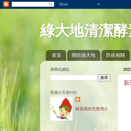
綠大地清潔酵
首頁
關於綠大地
防疫相關
搜尋此網誌
20
新
客服小天使KIKI
檢視我的完整簡介