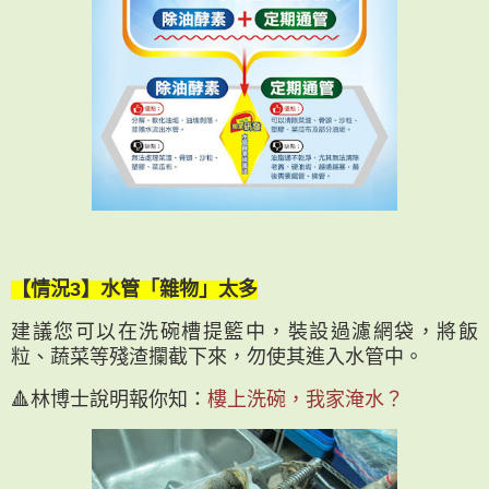
【情況3】水管「雜物」太多
建議您可以在洗碗槽提籃中，裝設過濾網袋，將飯
粒、蔬菜等殘渣攔截下來，勿使其進入水管中。
🔺林博士說明報你知：
樓上洗碗，我家淹水？