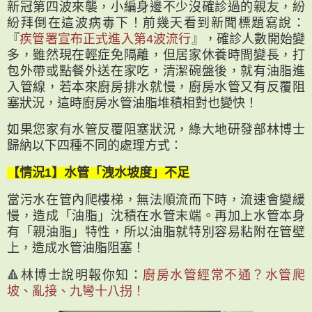
新冠第四波來襲，小編身邊不少沒確診過的親友，紛
紛拜倒在這波病毒下！前幾天看到新聞標題寫說：
『
疾管署宣布正式進入第4波流行
』，確診人數開始變
多，雖然現在輕症免隔離，但居家休養時間變長，打
包外帶或點餐外送在家吃，清潔碗盤後，就有油脂進
入管線，若本來廚房排水就慢，廚房水管又有反覆阻
塞狀況，這時廚房水管油脂堆積相對也變快！
如果您家有水管反覆阻塞狀況，綠大地研發部林博士
歸納以下四種不同的處理方式：
【情況1】水管「洩水坡度」不足
當污水在管內爬樓梯，無法順流而下時，流速會變緩
慢，造成「油脂」沈積在水管末端。再加上水管本身
有「親油脂」特性，所以油脂就特別容易粘附在管壁
上，造成水管油脂阻塞！
🔺林博士說明報你知：
廚房水管經常不通？水管爬
坡、亂接、九彎十八拐！