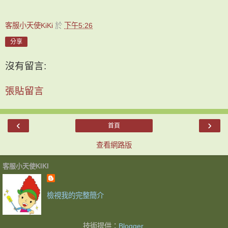
客服小天使KiKi
於
下午5:26
分享
沒有留言:
張貼留言
‹
›
首頁
查看網路版
客服小天使KIKI
檢視我的完整簡介
技術提供：
Blogger
.