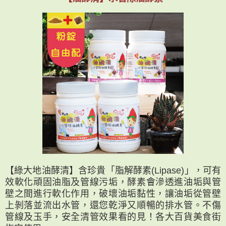
【綠大地油酵清】含珍貴「脂解酵素(Lipase)」，可有
效軟化頑固油脂及管線污垢，酵素會滲透進油垢與管
壁之間進行軟化作用，破壞油垢黏性，讓油垢從管壁
上剝落並流出水管，還您乾淨又順暢的排水管。不傷
管線及玉手，安全清管效果看的見！各大百貨美食街