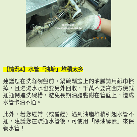
【情況4】水管「油垢」堆積太多
建議您在洗滌碗盤前，鍋碗瓢盆上的油膩請用紙巾擦
掉，且湯湯水水也要另外回收，千萬不要貪圖方便就
通通倒進洗碗槽，避免長期油脂黏附在管壁上，造成
水管卡油不通。
此外，若您經常（或曾經）遇到油脂堆積引起水管不
通，建議您在疏通水管後，可使用「除油酵素」來保
養水管！