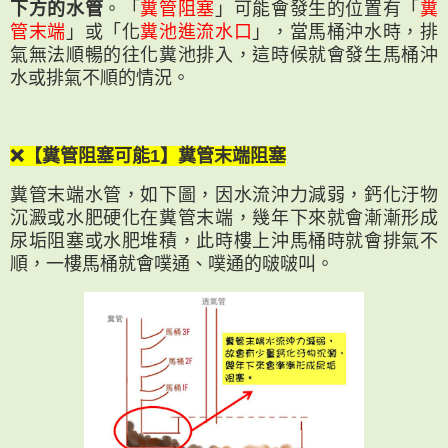
下方的水管
。「
糞管阻塞
」可能會發生的位置有「
糞
管末端
」或「化
糞池進流水口
」，當馬桶沖水時，排
氣無法順暢的往化糞池排入，這時候就會發生馬桶沖
水或排氣不順的情況。
❌【糞管阻塞可能1】糞管末端阻塞
糞管末端水管，如下圖，因水流沖力減弱，鈣化汙物
沉澱或水肥硬化在糞管末端，幾年下來就會漸漸形成
尿垢阻塞或水肥堆積，此時樓上沖馬桶時就會排氣不
順，一樓馬桶就會噗通、噗通的啵啵叫。