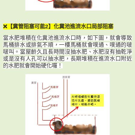
❌【糞管阻塞可能2】化糞池進流水口局部阻塞
當水肥堆積在化糞池進流水口時，如下圖，就會導致
馬桶排水或排氣不順，一樓馬桶就會噗通、噗通的啵
啵叫。當屋齡久且長時間沒抽水肥、水肥沒有抽乾淨
或是沒有人孔可以抽水肥，長期堆積在進流水口附近
的水肥就會開始硬化囉！