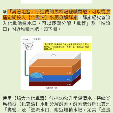
🛠
「糞管阻塞」所造成的馬桶啵啵啵問題，可以從馬
桶定期投入【化糞清】水肥分解酵素
，酵素經糞管流
入化糞池進水口，可以逐漸分解「糞管」及「進流
口」附近堆積水肥，如下圖。
使用【綠大地化糞清】混拌10公升常溫清水，持續從
馬桶投【化糞清】水肥分解酵素，酵素能分解化糞池
「糞管」及「進流水口」附近堆積水肥，尤其「進流