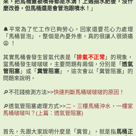
來，把馬桶蓋被噴得都是水滴！上週抽水肥後，沒什
麼改善，但馬桶還是會冒泡跟噴水！
」
🔔平常為了忙工作已夠勞心，回家還要花心力處理
「馬桶冒泡」，整個是內憂外患，真的很讓人很頭痛
😩 ！
其實馬桶會發生冒氣代表是「
排氣不正常
」的現象，
當馬桶發生啵啵啵，主要問題有兩個，分別是「
透氣
管阻塞
」或「
糞管阻塞
」，這次會以「糞管阻塞」的
問題來說明，
🔎不花錢檢測方法>>
快速判斷馬桶啵啵啵的原因！
🔎透氣管阻塞處理方式>>
二、三樓馬桶沖水，一樓家
馬桶啵啵叫？(上篇：透氣管阻塞)
首先，先跟大家說明什麼是「糞管」，就是指
馬桶正