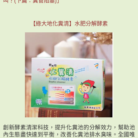
叫？(下篇：糞管阻塞)」
【綠大地化糞清】水肥分解酵素
創新酵素清潔科技，提升化糞池的分解效力，幫助池
內生態盡快達到平衡，改善化糞池排水臭味。全國唯