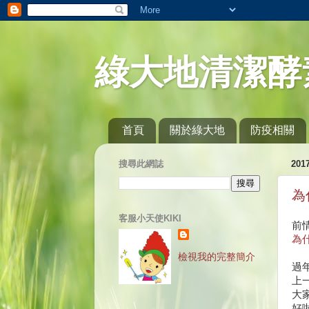
綠大地清潔酵
首頁
關於綠大地
防疫相關
搜尋此網誌
20
為
客服小天使KIKI
前
為
檢視我的完整簡介
過
上
大
好