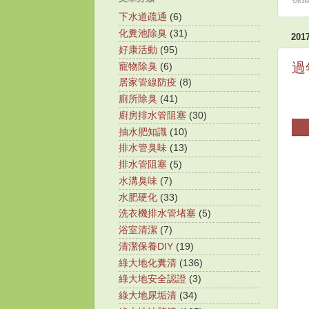
下水道疏通
(6)
化糞池除臭
(31)
20
好康活動
(95)
過
寵物除臭
(6)
居家管線防疫
(8)
廁所除臭
(41)
廚房排水管阻塞
(30)
抽水肥知識
(10)
排水管臭味
(13)
排水管阻塞
(5)
水溝臭味
(7)
水肥硬化
(33)
洗衣機排水管堵塞
(5)
浴室清潔
(7)
清潔保養DIY
(19)
綠大地化糞清
(136)
綠大地安全認證
(3)
綠大地尿垢清
(34)