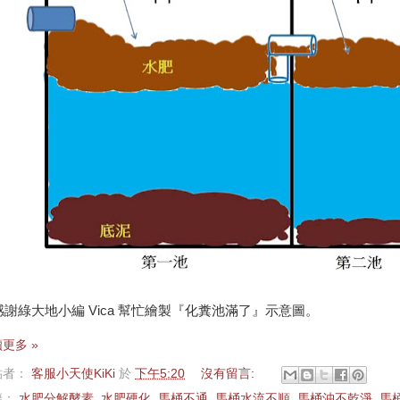
感謝綠大地小編 Vica 幫忙繪製『化糞池滿了』示意圖。
更多 »
貼者：
客服小天使KiKi
於
下午5:20
沒有留言:
籤：
水肥分解酵素
,
水肥硬化
,
馬桶不通
,
馬桶水流不順
,
馬桶沖不乾淨
,
馬