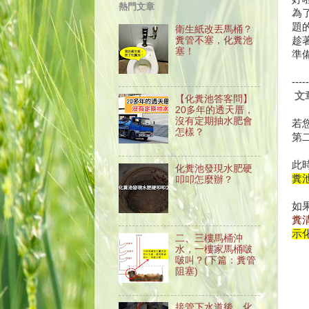
熱門文章
為
題
衛生紙改丟馬桶？
糞管不塞，化糞池
趁
塞！
準
-----
文
【化糞池答客問】
20多年的透天厝，
沒有定期抽水肥會
若
怎樣？
第
此
化糞池發現水肥硬
糞
叩叩怎麼辦？
如
糞
示
二、三樓馬桶沖
水，一樓家馬桶啵
啵叫？(下篇：糞管
阻塞)
接管下水道後，化