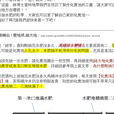
了這篇，林博士還特地帶我們去拜訪了製作化糞池的工廠，讓大家可
的地方在哪裡！！
著抽水肥的旺季，大家也可以更了解自己家的化糞池~~
備好了嗎?讓我們趕快來看一下吧！
-----------------------------------------------------------------------------------------
章轉自 / 愛地球.綠大地：
http://www.igreen88.com/2017/01/blog-post_12.html
您『經常』遇到剛抽完水肥沒多久，
馬桶排水變慢
這主要原因有二，
二可能是化糞池
人孔太小，水肥抽不乾淨所衍生的問題
，尤其是進流
時請先抽一次水肥，讓化糞池騰出一些空間，再持續使用
[綠大地化糞
池糞管或進流口附近堆積水肥
，詳細請參考
我上篇文章：
為什麼剛抽
果您遇到上述抽完水肥沒多久馬桶沖水仍不順時，每天使用
【化糞清
清】
後，若馬桶沖水仍沒有明顯改善，則您的化糞池很可能不單單只
化糞池第二、三池快滿了！