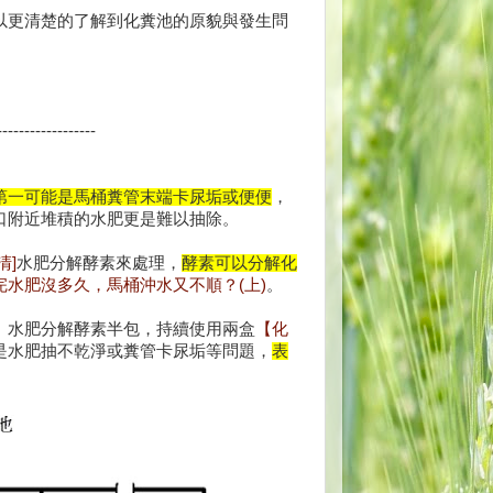
以更清楚的了解到化糞池的原貌與發生問
------------------
第一可能是馬桶糞管末端卡尿垢或便便
，
口附近堆積的水肥更是難以抽除。
清]
水肥分解酵素來處理，
酵素可以分解化
完水肥沒多久，馬桶沖水又不順？(上)
。
】
水肥分解酵素半包，持續使用兩盒
【化
是水肥抽不乾淨或糞管卡尿垢等問題，
表