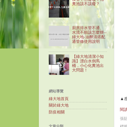
糞池該不該廢？
廚房排水管不通、
水流不順該怎麼辦--
綠大地-油酵清搭配
通管條使用說明
【綠大地清潔小知
識】漂白水倒馬
桶，小心化糞池出
大問題！
網站導覽
▲
綠大地首頁
關於綠大地
閱讀
防疫相關
張
文章分類
標