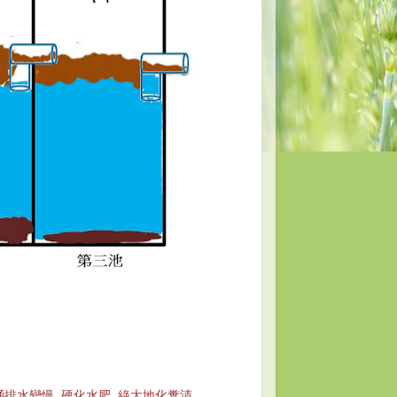
桶排水變慢
,
硬化水肥
,
綠大地化糞清