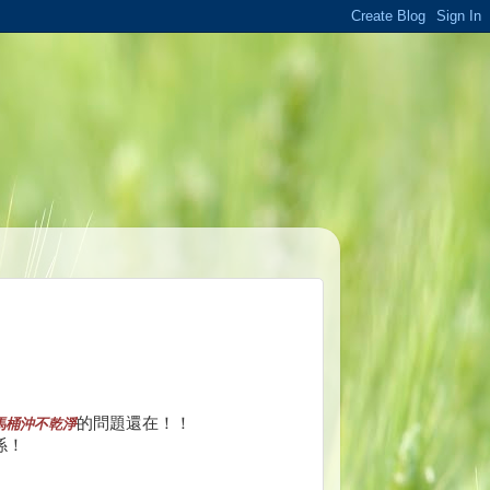
的問題還在！！
馬桶沖不乾淨
係！