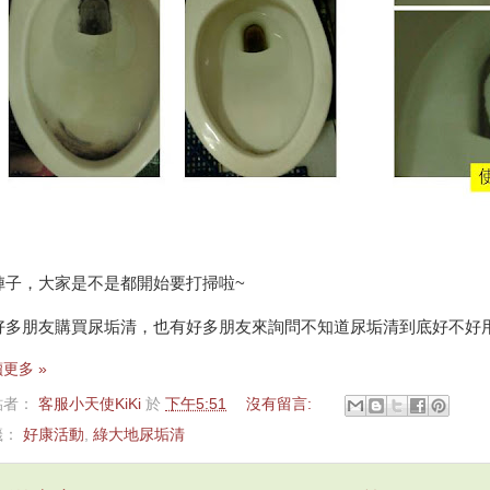
陣子，大家是不是都開始要打掃啦~
好多朋友購買尿垢清，也有好多朋友來詢問不知道尿垢清到底好不好
更多 »
貼者：
客服小天使KiKi
於
下午5:51
沒有留言:
籤：
好康活動
,
綠大地尿垢清