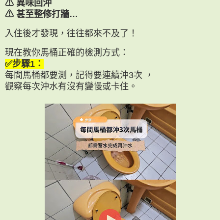
⚠ 異味回沖
⚠ 甚至整修打牆…
入住後才發現，往往都來不及了！
現在教你馬桶正確的檢測方式：
✅步驟1：
每間馬桶都要測，記得要連續沖3次 ，
觀察每次沖水有沒有變慢或卡住。