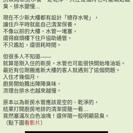
臭、排水變慢…
現在不少新大樓都有設計「總存水彎」，
讓住戶平時就能自己清潔保養。
不像以前的大樓，水管一堵塞，
還得麻煩樓下住戶協助通管，
不只尷尬，還很耗時間。
但很多人不知道——
就算是剛入住的新房，水管也可能很快開始堆油垢。
最近有位剛搬進新大樓的客人就遇到了這個問題。
入住才幾個月，
廚房開始飄出陣陣臭味，
流理台排水也越來越慢。
原本以為新房水管應該是空的、乾淨的，
結果打開廚房地排的清潔提籠一看…
竟然塞滿灰白色油塊！還伴隨一股明顯惡臭。
（點下圖
看影片
）