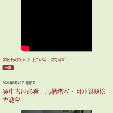
客服小天使KiKi
於
下午4:56
沒有留言:
分享
2026年5月22日 星期五
買中古屋必看！馬桶堵塞、回沖問題檢
查教學