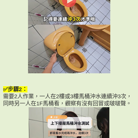
✅步驟2：
需要2人作業，一人在2樓或3樓馬桶沖水連續沖3次，
同時另一人在1F馬桶看，觀察有沒有回冒或啵啵聲。