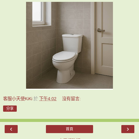
客服小天使KiKi
於
下午4:02
沒有留言:
分享
‹
›
首頁