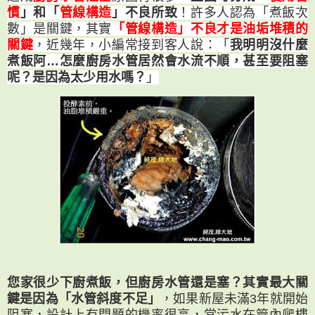
慣
」和「
管線構造
」不良所致
！許多人認為「煮飯次
數」是關鍵，其實
「管線構造」不良才是油垢堆積的
關鍵
，近幾年，小編常接到客人說：「
我明明沒什麼
煮飯阿…怎麼廚房水管居然會水流不順，甚至要阻塞
呢？是因為太少用水嗎？
」
您家很少下廚煮飯，但廚房水管還是塞？其實最大關
鍵是因為「水管斜度不足」
，如果新屋未滿3年就開始