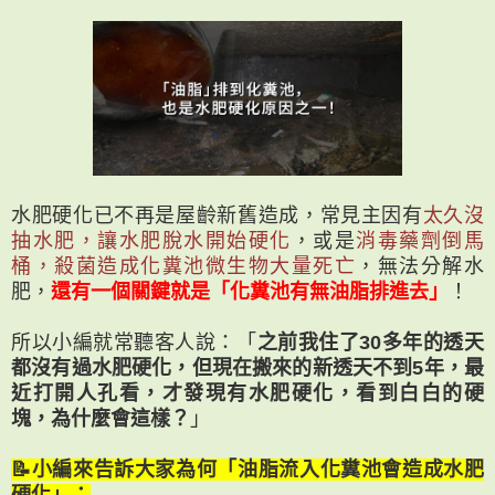
水肥硬化已不再是屋齡新舊造成，常見主因有
太久沒
抽水肥，讓水肥脫水開始硬化
，或是
消毒藥劑倒馬
桶，殺菌造成化糞池微生物大量死亡
，無法分解水
肥，
還有一個關鍵就是「化糞池有無油脂排進去」
！
所以小編就常聽客人說：「
之前我住了30多年的透天
都沒有過水肥硬化，但現在搬來的新透天不到5年，最
近打開人孔看，才發現有水肥硬化，看到白白的硬
塊，為什麼會這樣？
」
📝小編來告訴大家為何「油脂流入化糞池會造成水肥
硬化」：