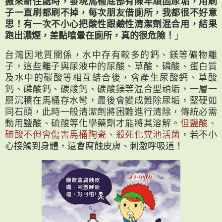
搬來新住處時，發現馬桶底部有陳年頑固尿垢，用刷
子一直刷都刷不掉，每次朋友借廁所，我都很不好意
思！有一次不小心把酸性跟鹼性清潔劑混合用，結果
跑出濃煙，差點嗆暈在廁所，真的很危險！
」
台灣因地質關係，水中存有較多的鈣、鎂等礦物離
子，這些離子與尿液中的尿酸、草酸、磷酸、蛋白質
及水中的碳酸等相互結合後，會產生尿酸鈣、草酸
鈣、磷酸鈣、碳酸鈣、碳酸鎂等混合型頑垢，一層一
層沉積在馬桶存水彎，最後會變成難除尿垢，堅硬如
同石頭，此時一般清潔劑將困難進行清除，傳統必需
動用鹽酸、硫酸等化學藥劑才能將其溶解。
但鹽酸、
硫酸不但會傷害馬桶陶瓷、殺死化糞池活菌
，若不小
心接觸到身體，還會腐蝕皮膚、刺激呼吸道！