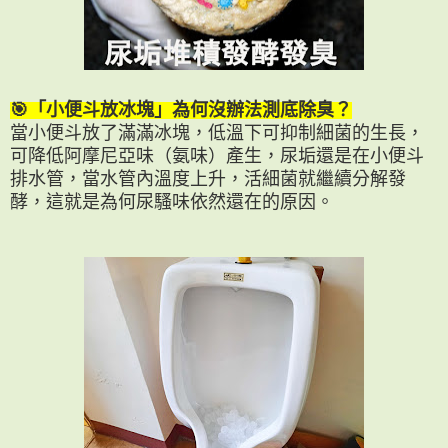
🎯「小便斗放冰塊」為何沒辦法測底除臭？
當小便斗放了滿滿冰塊，低溫下可抑制細菌的生長，
可降低阿摩尼亞味（氨味）產生，尿垢還是在小便斗
排水管，當水管內溫度上升，活細菌就繼續分解發
酵，這就是為何尿騷味依然還在的原因。