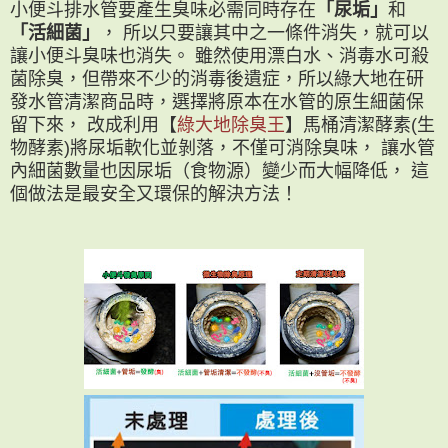
小便斗排水管要產生臭味必需同時存在
「尿垢」
和
「活細菌」
， 所以只要讓其中之一條件消失，就可以
讓小便斗臭味也消失。 雖然使用漂白水、消毒水可殺
菌除臭，但帶來不少的消毒後遺症，所以綠大地在研
發水管清潔商品時，選擇將原本在水管的原生細菌保
留下來， 改成利用【
綠大地除臭王
】馬桶清潔酵素(生
物酵素)將尿垢軟化並剝落，不僅可消除臭味， 讓水管
內細菌數量也因尿垢（食物源）變少而大幅降低， 這
個做法是最安全又環保的解決方法！