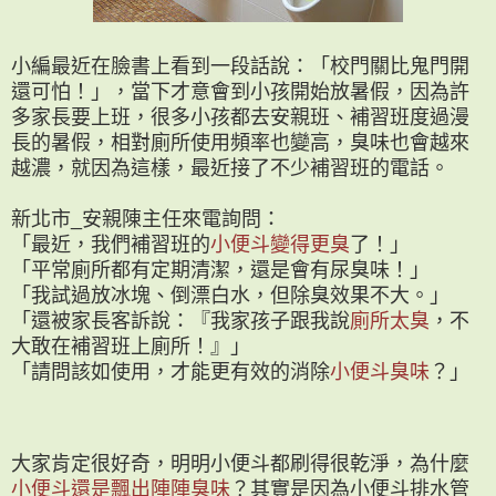
小編最近在臉書上看到一段話說：「校門關比鬼門開
還可怕！」，當下才意會到小孩開始放暑假，因為許
多家長要上班，很多小孩都去安親班、補習班度過漫
長的暑假，相對廁所使用頻率也變高，臭味也會越來
越濃，就因為這樣，最近接了不少補習班的電話。
新北市_安親陳主任來電詢問：
「最近，我們補習班的
小便斗變得更臭
了！」
「平常廁所都有定期清潔，還是會有尿臭味！」
「我試過放冰塊、倒漂白水，但除臭效果不大。」
「還被家長客訴說：『我家孩子跟我說
廁所太臭
，不
大敢在補習班上廁所！』」
「請問該如使用，才能更有效的消除
小便斗臭味
？」
大家肯定很好奇，明明小便斗都刷得很乾淨，為什麼
小便斗還是飄出陣陣臭味
？其實是因為小便斗排水管