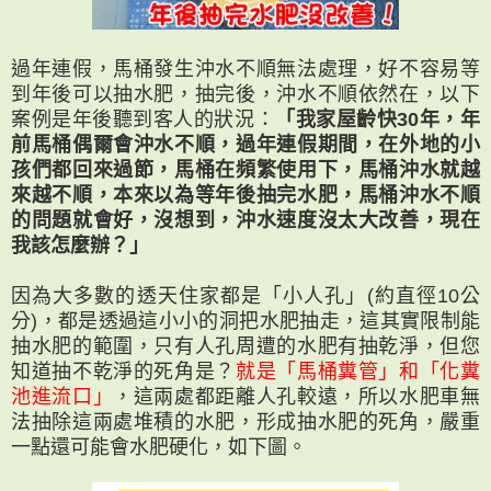
過年連假，馬桶發生沖水不順無法處理，好不容易等
到年後可以抽水肥，抽完後，沖水不順依然在，以下
案例是年後聽到客人的狀況：
「我家屋齡快30年，年
前馬桶偶爾會沖水不順，過年連假期間，在外地的小
孩們都回來過節，馬桶在頻繁使用下，馬桶沖水就越
來越不順，本來以為等年後抽完水肥，馬桶沖水不順
的問題就會好，沒想到，沖水速度沒太大改善，現在
我該怎麼辦？」
因為大多數的透天住家都是「小人孔」(約直徑10公
分)，都是透過這小小的洞把水肥抽走，這其實限制能
抽水肥的範圍，只有人孔周遭的水肥有抽乾淨，但您
知道抽不乾淨的死角是？
就是「馬桶糞管」和「化糞
池進流口」
，這兩處都距離人孔較遠，所以水肥車無
法抽除這兩處堆積的水肥，形成抽水肥的死角，嚴重
一點還可能會水肥硬化，如下圖。