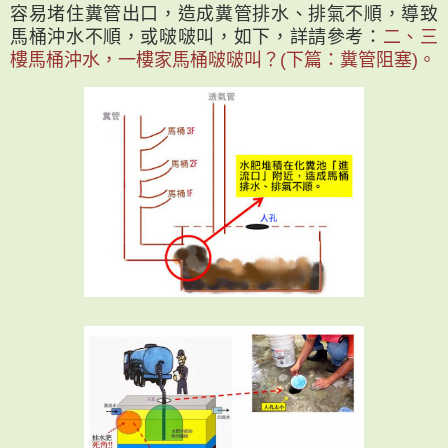
容易堵住糞管出口，造成糞管排水、排氣不順，導致
馬桶沖水不順，或啵啵叫，如下，詳請參考：
二、三
樓馬桶沖水，一樓家馬桶啵啵叫？(下篇：糞管阻塞)。