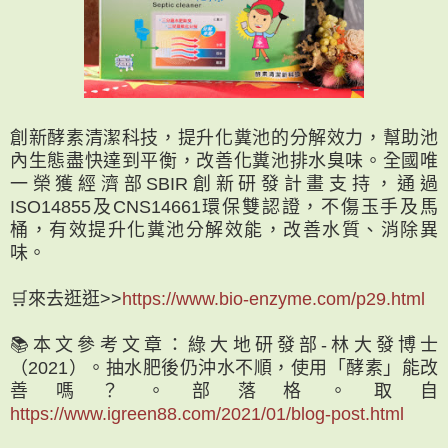
創新酵素清潔科技，提升化糞池的分解效力，幫助池
內生態盡快達到平衡，改善化糞池排水臭味。全國唯
一榮獲經濟部SBIR創新研發計畫支持，通過
ISO14855及CNS14661環保雙認證，不傷玉手及馬
桶，有效提升化糞池分解效能，改善水質、消除異
味。
🛒來去逛逛>>
https://www.bio-enzyme.com/p29.html
📚本文參考文章：綠大地研發部-林大發博士
（2021）。抽水肥後仍沖水不順，使用「酵素」能改
善嗎？。部落格。取自
https://www.igreen88.com/2021/01/blog-post.html