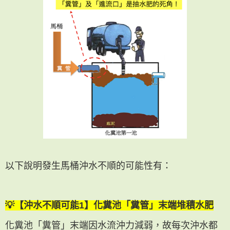
以下說明發生馬桶沖水不順的可能性有：
💡【沖水不順可能1】化糞池「糞管」末端堆積水肥
化糞池「糞管」末端因水流沖力減弱，故每次沖水都