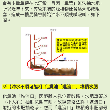
會有少量糞便在此沉澱，且因「糞管」無法抽水肥，
所以幾年下來，糞管末端的沈積物便會逐漸形成阻
塞，造成一樓馬桶會開始沖水不順或啵啵叫，如下
圖。
💡【沖水不順可能2】化糞池「進流口」堆積水肥
化糞池「進流口」因距離人孔位置較遠，水肥車礙於
（小人孔）抽肥範圍有限，故經常沒法將「進流口」
附近的水肥抽乾淨。然而「進流口」堆積的水肥卻最