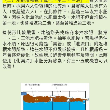
（二）水肥堆積進化糞池「第二、三池」：
透天厝興
建時，採用六人份容積的化糞池，且實際入住也有六
人（或超過六人）。在此條件下，超過三年沒抽水肥
時，因進入化糞池的水肥量太多，水肥不但會堆積在
第一池，也會堆進第二池，甚至會堆進第三池。
這情形比較嚴重，建議您先找廠商來抽水肥，將第
一、二、三池水肥抽乾淨。抽完水肥後，若馬桶仍沖
水不順，原因很可能是「糞管」或「進流口」附近堆
積水肥所致，這些水肥不但數量較多，且堆積超過三
年會逐漸硬化，故需增加酵素使用頻率及時間，此時
使用【化糞清】水肥分解酵素，有三～五成機會可以
改善！