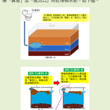
解「糞管」及「進流口」附近堆積水肥，如下圖。