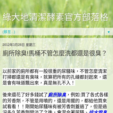
綠大地清潔酵素官方部落格
▼
2012年3月28日 星期三
廁所除臭!馬桶不管怎麼洗都還是很臭？
以前家的廁所都有一股很重的尿騷味，不管怎麼清潔
打掃都還是有臭味，就算把所有的孔縫都封起來，還
是會有味道飄出來，真是無孔不入！
後來還花了好多錢試了
廁所除臭
，例如
買了各式各樣
:
的芳香劑，不管是用噴的，還是用擺的，都給他買來
試看看！！剛開始尿騷味有被芳香劑蓋過了，但是過
沒多久芳香劑變淡了之後，會混合著尿騷、
排水管臭