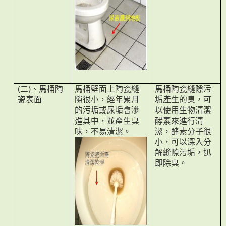
二
、馬桶陶
馬桶壁面上陶瓷縫
馬桶陶瓷縫隙污
(
)
瓷表面
隙很小，經年累月
垢產生的臭，可
的污垢或尿垢會滲
以使用生物清潔
進其中，並產生臭
酵素來進行清
味，不易清潔。
潔，酵素分子很
小，可以深入分
解縫隙污垢，迅
即除臭。