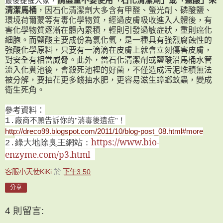
請盡量不要使用「石化清潔劑」或「鹽酸」來
清潔馬桶
，因石化清潔劑大多含有甲醛、螢光劑、磷酸鹽、
環境荷爾蒙等有毒化學物質，經過皮膚吸收進入人體後，有
害化學物質逐漸在體內累積，輕則引發過敏症狀，重則癌化
細胞。而鹽酸主要成份為氯化氫，是一種具有強烈腐蝕性的
強酸化學原料，只要有一滴滴在皮膚上就會立刻傷害皮膚，
對安全有相當威脅。此外，當石化清潔劑或鹽酸沿馬桶水管
流入化糞池後，會殺死池裡的好菌，不僅造成污泥堆積無法
被分解，要抽花更多錢抽水肥，更容易滋生蟑螂蚊蟲，變成
衛生死角。
參考資料：
廠商不願告訴你的
"
消毒後遺症
"
！
1.
http://dreco99.blogspot.com/2011/10/blog-post_08.html#more
綠大地除臭王網站：
https://www.bio-
2.
enzyme.com/p3.html
客服小天使KiKi
於
下午3:50
分享
4 則留言: