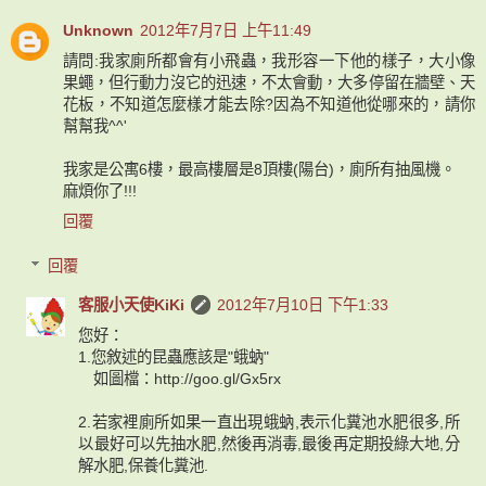
Unknown
2012年7月7日 上午11:49
請問:我家廁所都會有小飛蟲，我形容一下他的樣子，大小像
果蠅，但行動力沒它的迅速，不太會動，大多停留在牆壁、天
花板，不知道怎麼樣才能去除?因為不知道他從哪來的，請你
幫幫我^^'
我家是公寓6樓，最高樓層是8頂樓(陽台)，廁所有抽風機。
麻煩你了!!!
回覆
回覆
客服小天使KiKi
2012年7月10日 下午1:33
您好：
1.您敘述的昆蟲應該是"蛾蚋"
如圖檔：http://goo.gl/Gx5rx
2.若家裡廁所如果一直出現蛾蚋,表示化糞池水肥很多,所
以最好可以先抽水肥,然後再消毒,最後再定期投綠大地,分
解水肥,保養化糞池.