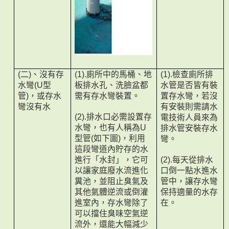
二
、沒有存
廁所中的馬桶、地
檢查廁所排
(
)
(1).
(1).
水彎
型
板排水孔、洗臉盆都
水管是否皆有裝
(U
管
，或存水
需有存水彎裝置。
置存水彎，若沒
)
彎沒有水
有安裝則需請水
排水口必需設置存
電技術人員來為
(2).
水彎，也有人稱為
排水管安裝存水
U
型管
如下圖
，利用
彎。
(
)
這段彎道內貯存的水
進行「水封」，它可
每天從排水
(2).
以讓家庭廢水流進化
口倒一點水進水
糞池，並阻止臭氣及
管中，讓存水彎
其他氣體逆流或倒灌
保持適量的水存
進室內，存水彎除了
在。
可以擋住臭味空氣逆
流外，還能大幅減少