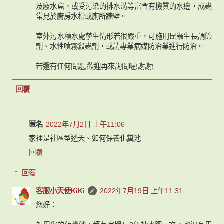
及廢水窟，或受污染的排水溝等富含有機質的水邊，成蟲
常見於廚房水槽或廁所牆壁。
室外污水積水處孳生情形若很嚴重，可施用昆蟲生長調節
劑、水性噴霧殺蟲劑，或請專業病媒防治業進行防治。
若還有任何問題,歡迎再來詢問喔!謝謝!
回覆
匿名
2022年7月2日 上午11:06
家裡是社區型透天、如何保養化糞池
回覆
回覆
客服小天使KiKi
2022年7月19日 上午11:31
您好：