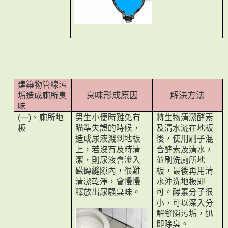
建築物管線污
垢造成廁所臭
臭味形成原因
解決方法
味
一
、廁所地
男生小便時難免有
將生物清潔酵素
(
)
板
瞄準失誤的時候，
及清水灑在地板
造成尿液濺到地板
後，使用刷子混
上，若沒有及時清
合酵素及清水，
潔，則尿液會滲入
並刷洗廁所地
磁磚縫隙內，很難
板，最後再用清
清潔乾淨，會慢慢
水沖洗地板即
釋放出尿騷臭味。
可。酵素分子很
小，可以深入分
解縫隙污垢，迅
即除臭。