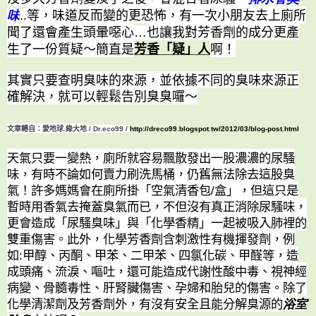
味
等，味道反而變的更恐怖，有一次小朋友去上廁所
..
聞了還會產生頭暈噁心
也讓我對芳香劑的成分更產
…
生了一份質疑～簡直是
芳香「疑」人
啊！
其實只要查明臭味的來源，並依據不同的臭味來源正
確解決，就可以輕鬆告別臭臭囉～
文章轉自：愛地球
綠大地
.
/ Dr.eco99 /
http://dreco99.blogspot.tw/2012/03/blog-post.html
天氣只要一變熱，廁所就容易飄散發出一股濃濃的尿騷
味，有時不論如何賣力刷洗馬桶，仍舊無法除去這股臭
氣！許多媽媽會在廁所掛「空氣清香包
盒」，但這只是
/
暫時用香氣去掩蓋臭氣而已，不但沒有真正消除尿騷味，
更會造成「尿騷臭味」與「化學香精」一起被吸入肺裡的
雙重傷害。此外，化學芳香劑含刺激性有機揮發劑，例
如
甲醇、丙酮、甲苯、二甲苯、四氯化碳、甲醛等，造
:
成頭痛、流淚、嘔吐，還可能造成代謝性酸中毒、視神經
病變、骨髓毒性、肝腎臟傷害、孕婦和胎兒的傷害。除了
化學清潔劑及芳香劑外，有沒有安全且能分解臭源的
浴室