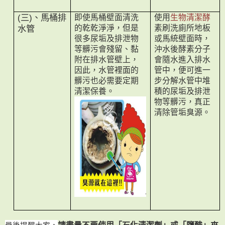
即使馬桶壁面清洗
使用
生物清潔酵
(
三
)
、馬桶排
的乾乾淨淨，但是
素刷洗廁所地板
水管
很多尿垢及排泄物
或馬統壁面時，
等髒污會殘留、黏
沖水後酵素分子
附在排水管壁上，
會隨水進入排水
因此，水管裡面的
管中，便可進一
髒污也必需要定期
步分解水管中堆
清潔保養。
積的尿垢及排泄
物等髒污，真正
清除管垢臭源。
最後提醒大家，