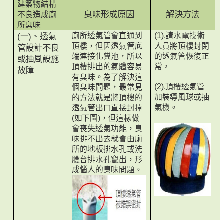
建築物結構
不良造成廁
臭味形成原因
解決方法
所臭味
一
、透氣
廁所透氣管會直通到
請水電技術
(
)
(1).
頂樓，但因透氣管底
人員將頂樓封閉
管設計不良
端連接化糞池，所以
的透氣管恢復正
或抽風設施
頂樓排出的氣體容易
常。
故障
有臭味。為了解決這
頂樓透氣管
個臭味問題，最常見
(2).
加裝導風球或抽
的方法就是將頂樓的
氣機。
透氣管出口直接封掉
如下圖
，但這樣做
(
)
會喪失透氣功能，臭
味排不出去就會由廁
所的地板排水孔或洗
臉台排水孔竄出，形
成惱人的臭味問題。