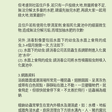
但考慮到社區住戶多,若只有一戶投綠大地,劑量將會不足,
無法分解太多量的水肥,建議先抽完水肥,再請大家一起用
綠大地,效果最好!!
且住戶若有使用化學清潔劑,會殺死化糞池中的細菌微生
物,造成無法分解污垢,而增加抽水肥的次數!
另外,消毒對像要包括水面下的幼虫及水面上會飛的成
虫,3-4個月施做一次,方法如下:
(1).水面下的幼虫:請消毒公司丟昆蟲生長調節劑進入化糞
池"水中".
(2).水面上會飛的成虫:請消毒公司將水性噴霧殺虫劑噴入
化糞池中.
3.網路資料
浴廁牆面或潮濕場所常見一種昆蟲，翅膀圓圓、呈黑灰色
或帶有白色斑點，靜靜貼在牆上不動，一旦擾騷牠們，就
會飛走，但很快就會停下來，不太善於飛行，這蟲稱為蛾
蚋.
蛾蚋幼蟲常孳生在室內外積水及潮濕處，如：水槽、地板
或牆角浸水處，廚房流理台下方排水溝內，人、豬的糞坑