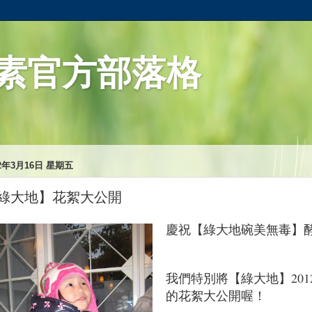
素官方部落格
12年3月16日 星期五
綠大地】花絮大公開
慶祝【綠大地碗美無毒】
我們特別將【綠大地】201
的花絮大公開喔！