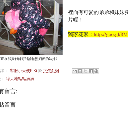
裡面有可愛的
弟弟
和
妹妹
片喔！
獨家花絮：
http://goo.gl/
《正在和攝影帥哥討論拍照細節的妹妹》
貼者：
客服小天使KiKi
於
下午4:54
籤：
綠大地點點滴滴
有留言:
貼留言