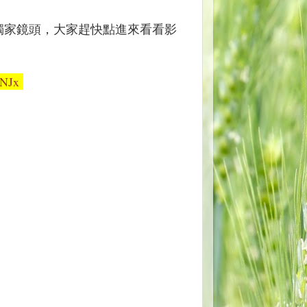
獨家
鏡頭，
大家趕快點進來看看影
8MNJx