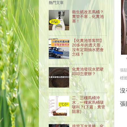
熱門文章
衛生紙改丟馬桶？
糞管不塞，化糞池
塞！
【化糞池答客問】
20多年的透天厝，
沒有定期抽水肥會
怎樣？
化糞池發現水肥硬
張
叩叩怎麼辦？
標
沒
二、三樓馬桶沖
水，一樓家馬桶啵
張
啵叫？(下篇：糞管
阻塞)
接管下水道後，化