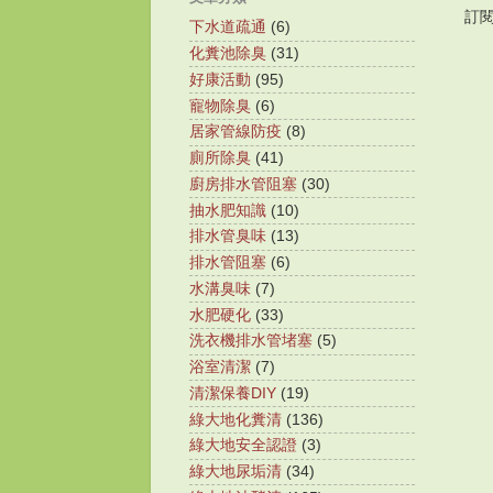
訂
下水道疏通
(6)
化糞池除臭
(31)
好康活動
(95)
寵物除臭
(6)
居家管線防疫
(8)
廁所除臭
(41)
廚房排水管阻塞
(30)
抽水肥知識
(10)
排水管臭味
(13)
排水管阻塞
(6)
水溝臭味
(7)
水肥硬化
(33)
洗衣機排水管堵塞
(5)
浴室清潔
(7)
清潔保養DIY
(19)
綠大地化糞清
(136)
綠大地安全認證
(3)
綠大地尿垢清
(34)