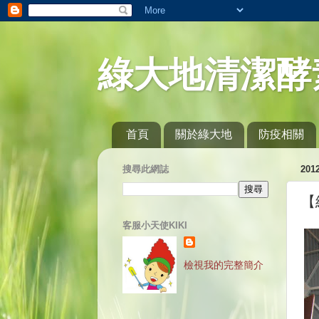
綠大地清潔酵
首頁
關於綠大地
防疫相關
搜尋此網誌
20
【
客服小天使KIKI
檢視我的完整簡介