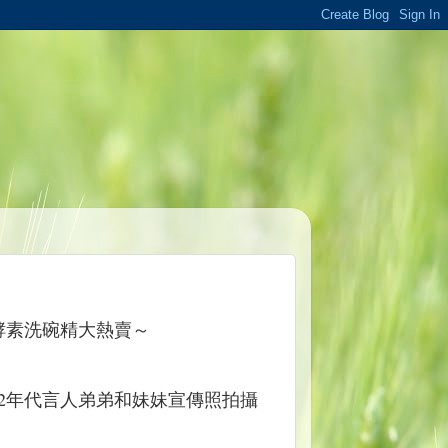
酵素洗碗精大熱賣～
2年代言人
弟弟
和
妹妹
宣傳照拍攝