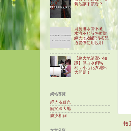
糞池該不該廢？
廚房排水管不通、
水流不順該怎麼辦--
綠大地-油酵清搭配
通管條使用說明
【綠大地清潔小知
識】漂白水倒馬
桶，小心化糞池出
大問題！
網站導覽
綠大地首頁
關於綠大地
防疫相關
較
文章分類