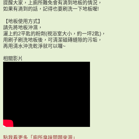
提醒大家，上廁所難免會有滴到地板的情況，
如果有滴到的話，記得也要刷洗一下地板喔!
【地板使用方式】
請先將地板沖濕，
灑上約2平匙的粉劑(視浴室大小，約一坪2匙)，
用刷子刷洗地板後，可清潔磁磚縫隙的污垢，
再用清水沖洗乾淨就可以囉~
相關影片
點我看更多「廁所臭味問題來源」