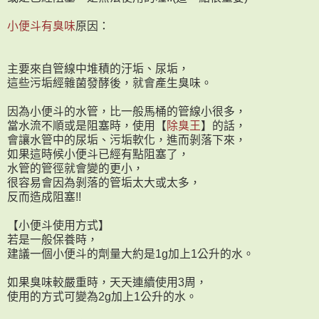
小便斗有臭味
原因：
主要來自管線中堆積的汙垢、尿垢，
這些污垢經雜菌發酵後，就會產生臭味。
因為小便斗的水管，比一般馬桶的管線小很多，
當水流不順或是阻塞時，使用【
除臭王
】的話，
會讓水管中的尿垢、污垢軟化，進而剝落下來，
如果這時候小便斗已經有點阻塞了，
水管的管徑就會變的更小，
很容易會因為剝落的管垢太大或太多，
反而造成阻塞!!
【小便斗使用方式】
若是一般保養時，
建議一個小便斗的劑量大約是1g加上1公升的水。
如果臭味較嚴重時，天天連續使用3周，
使用的方式可變為2g加上1公升的水。