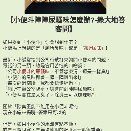
【小便斗陣陣尿騷味怎麼辦?-綠大地答
客問】
如果提到「小便斗」你會想到什麼？
小編馬上想到的是「廁所臭味」或是「
廁所尿味
」!
最近，小編常接到公司行號打來詢問小便斗的問題，
電話的另一頭，總是會用苦惱的口吻說：
「公司
小便斗的尿騷味
，不管怎麼清，還是一樣臭!」
「小便斗的臭味都會一陣一陣飄出來!」
「每次經過廁所，我都要快步經過。」
「廁所在辦公室隔壁，總會聞到陣陣尿騷味」
「小便斗實在是太臭了，除臭王可以處理嗎?」
關於「除臭王能不能用在小便斗呢?」
現在小編來揭曉~答案是可以的!
但是，如果小便斗的水流有點不順，
或是已經阻塞，是無法使用的喔!!(這一點很重要)