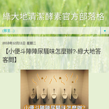
綠大地清潔酵素官方部落格
▼
2018年12月11日 星期二
【小便斗陣陣尿騷味怎麼辦?-綠大地答
客問】