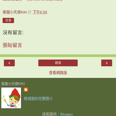
客服小天使KiKi
於
下午6:00
分享
沒有留言:
張貼留言
‹
›
首頁
查看網路版
客服小天使KIKI
檢視我的完整簡介
技術提供：
Blogger
.