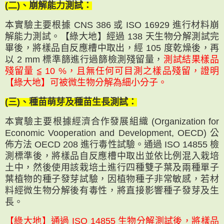
(二)、崩解能力測試：
本實驗主要根據 CNS 386 或 ISO 16929 進行材料崩
解能力測試。【綠大地】經過 138 天生物分解測試完
畢後，將樣品自反應槽中取出，經 105 度乾燥後，再
以 2 mm 標準篩進行過篩檢測殘留量，
測試結果樣品
殘留量 ≦ 10 %，且無任何可目測之樣品殘留，證明
【綠大地】可被微生物分解為細小分子。
(三)、種苗萌芽及種苗生長測試：
本實驗主要根據經濟合作發展組織 (Organization for
Economic Vooperation and Development, OECD) 公
佈方法 OECD 208 進行毒性試驗。通過 ISO 14855 檢
測標準後，將樣品自反應槽中取出並依比例混入栽培
土中，然後使用該栽培土進行四種雙子葉及兩種單子
葉植物的種子發芽試驗，因植物種子非常敏感，若材
料經微生物分解後有毒性，將直接影響種子發芽及生
長。
【綠大地】通過 ISO 14855 生物分解測試後，將樣品