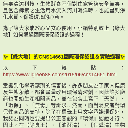
無毒清潔科技，生物酵素不但對住家管線安全無毒，
且當含酵素之生活用水流入河川海洋時，也能盡到淨
化水質、保護環境的心意。
為了讓大家能放心又安心使用，小編特別放上【綠大
地】如何通過國際環保認證的過程！
✨【綠大地】的CNS14661國際環保認證＆實驗過程✨
以下轉貼：
https://www.igreen88.com/2015/06/cns14661.html
意識到化學清潔劑的傷害後，許多朋友為了家人健康
及生態永續，都會盡量改用環保清潔劑，因此許多廠
商也開始生產相關商品，並在包裝上寫下「天然」、
「環保」、「無毒」等訴求…然而，面對消費者對環
保性商品的支持，除了在標籤上用文字承諾環保外，
我認為同時也要提出公正客觀的『環保』認證才行。
因此，在【除臭王】、【油酵清】、【化糞清】生物