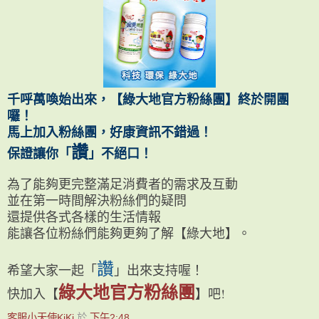
千呼萬喚始出來，【綠大地官方粉絲團】終於開團
囉！
馬上加入粉絲團，好康資訊不錯過！
讚
保證讓你「
」不絕口！
為了能夠更完整滿足消費者的需求及互動
並在第一時間解決粉絲們的疑問
還提供各式各樣的生活情報
能讓各位粉絲們能夠更夠了解【綠大地】。
讚
希望大家一起「
」出來支持喔！
綠大地官方粉絲團
快加入【
】吧!
客服小天使KiKi
於
下午2:48