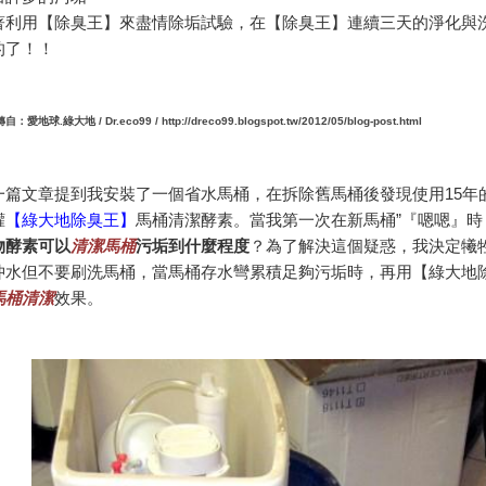
著利用【除臭王】來盡情除垢試驗，在【除臭王】連續三天的淨化與
的了！！
轉自：愛地球.綠大地 /
Dr.eco99 /
http://dreco99.blogspot.tw/2012/05/blog-post.html
一篇文章提到我安裝了一個省水馬桶，在拆除舊馬桶後發現使用15年
罐
【綠大地除臭王】
馬桶清潔酵素。當我第一次在新馬桶”『嗯嗯』
物酵素可以
清潔馬桶
污垢到什麼程度
？為了解決這個疑惑，我決定犧牲
沖水但不要刷洗馬桶，當馬桶存水彎累積足夠污垢時，再用【綠大地
馬桶清潔
效果。