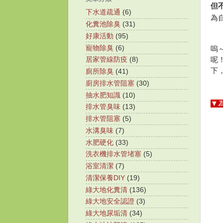
但
下水道疏通
(6)
為
化糞池除臭
(31)
好康活動
(95)
寵物除臭
(6)
嗚
呢
居家管線防疫
(8)
下
廁所除臭
(41)
廚房排水管阻塞
(30)
抽水肥知識
(10)
▼
排水管臭味
(13)
排水管阻塞
(5)
水溝臭味
(7)
水肥硬化
(33)
洗衣機排水管堵塞
(5)
浴室清潔
(7)
清潔保養DIY
(19)
綠大地化糞清
(136)
綠大地安全認證
(3)
綠大地尿垢清
(34)