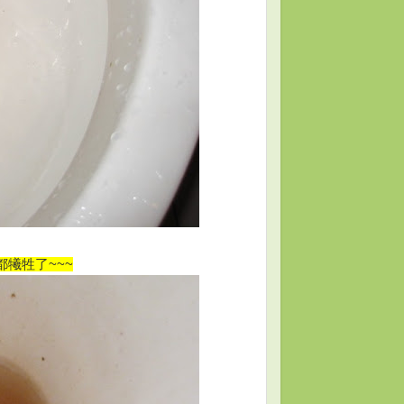
都犧牲了~~~