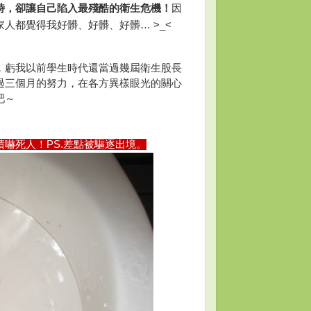
時，卻讓自己陷入最殘酷的衛生危機！
因
家人都覺得我好髒
、
好髒
、
好髒
… >_<
，
虧我以前學生時代還當過幾屆衛生股長
過三個月的努力，在各方異樣眼光的關心
吧～
嚇死人！PS.差點被驅逐出境。