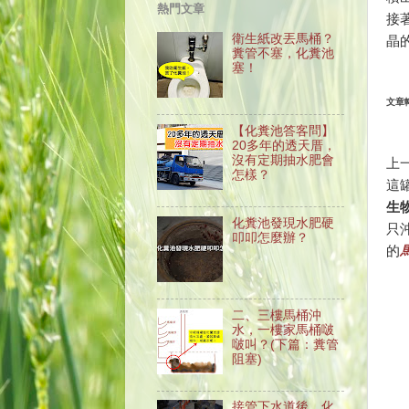
熱門文章
接
衛生紙改丟馬桶？
晶
糞管不塞，化糞池
塞！
文章
【化糞池答客問】
20多年的透天厝，
沒有定期抽水肥會
上
怎樣？
這
生
化糞池發現水肥硬
只
叩叩怎麼辦？
的
二、三樓馬桶沖
水，一樓家馬桶啵
啵叫？(下篇：糞管
阻塞)
接管下水道後，化