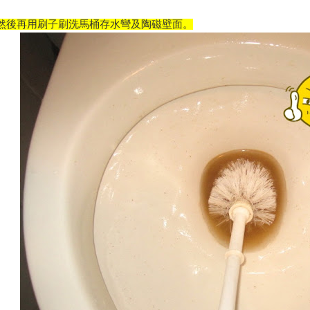
然後再用刷子
刷洗馬桶存水彎及陶磁壁面
。