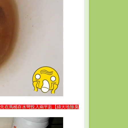
首
先在
馬桶存水彎
投入
兩平匙
【綠大地除臭