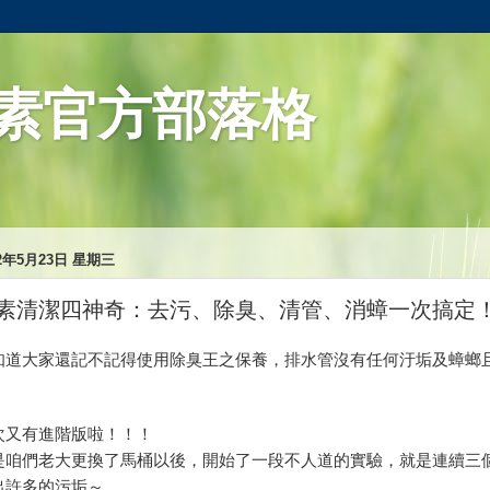
素官方部落格
12年5月23日 星期三
素清潔四神奇：去污、除臭、清管、消蟑一次搞定
知道大家還記不記得使用除臭王之保養，排水管沒有任何汙垢及蟑螂
次又有進階版啦！！！
是咱們老大更換了馬桶以後，開始了一段不人道的實驗，就是連續三
出許多的污垢～