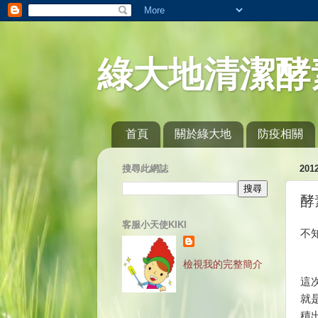
綠大地清潔酵
首頁
關於綠大地
防疫相關
搜尋此網誌
20
酵
客服小天使KIKI
不
檢視我的完整簡介
這
就
積