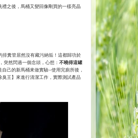
洗禮之後，馬桶又變回像剛買的一樣亮晶
的排糞管居然沒有藏污納垢！這都歸功於
時，突然閃過一個念頭，心想：
不曉得這罐
自己的新馬桶來做實驗--使用完廁所後，
除臭王】來進行清潔工作，實際測試產品