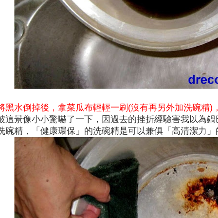
將黑水倒掉後
，拿菜瓜布輕輕一刷(沒有再另外加洗碗精)
被這景像小小驚嚇了一下
，
因過去的挫折經驗害我以為鍋
洗碗精
，
「
健康環保
」的洗碗精是可以兼俱
「高
清潔力
」