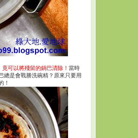
，
竟
可以將殘留的鍋巴清除
！
當時
巴總是會戰勝洗碗精
？原來只要用
的
！