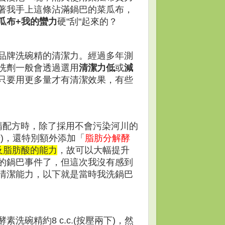
著我手上這條
沾
滿鍋巴的
菜瓜布
，
瓜布+我的蠻力
硬"刮"起來的
？
品牌洗碗精的清潔力
。
經過多年測
洗劑一般會透過
選用
清潔力低
或
減
只要用更多量才有清潔效果
，
有些
。
精配方時
，除了採用不會污染河川的
)
，還特別額外添加
「
脂肪分解酵
及脂肪酸的能力
，故可以大幅提升
的鍋巴事件了
，但這次我沒有感到
清潔能力
，以下就是當時我洗鍋巴
素洗碗精約8 c.c.(
按壓兩下
)
，然