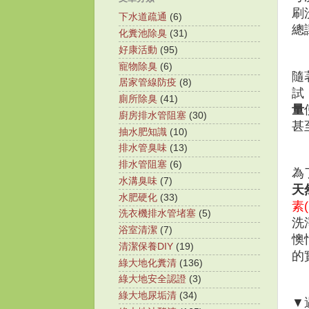
刷
下水道疏通
(6)
總
化糞池除臭
(31)
好康活動
(95)
寵物除臭
(6)
隨
居家管線防疫
(8)
試
廁所除臭
(41)
量
廚房排水管阻塞
(30)
甚
抽水肥知識
(10)
排水管臭味
(13)
排水管阻塞
(6)
為
水溝臭味
(7)
天
水肥硬化
(33)
素(
洗衣機排水管堵塞
(5)
洗
浴室清潔
(7)
懊
清潔保養DIY
(19)
的
綠大地化糞清
(136)
綠大地安全認證
(3)
綠大地尿垢清
(34)
▼