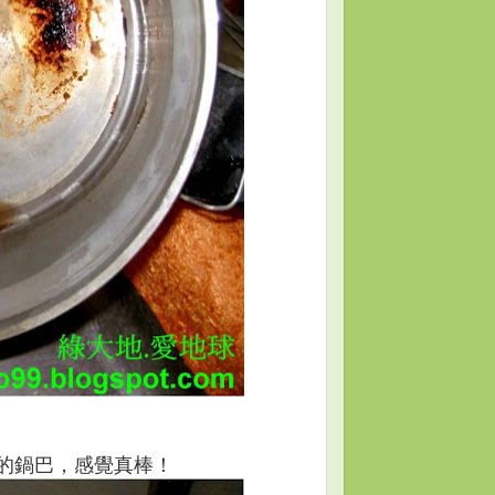
的鍋巴
，
感覺真棒
！