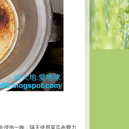
去浸泡一晚
，隔天使用菜瓜布費力