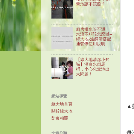
糞池該不該廢？
廚房排水管不通、
水流不順該怎麼辦--
綠大地-油酵清搭配
通管條使用說明
【綠大地清潔小知
識】漂白水倒馬
桶，小心化糞池出
大問題！
網站導覽
綠大地首頁
▲
關於綠大地
防疫相關
每
文章分類