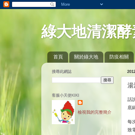
綠大地清潔酵
首頁
關於綠大地
防疫相關
搜尋此網誌
20
湯
客服小天使KIKI
話
底
檢視我的完整簡介
每
致