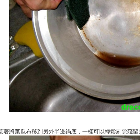
接著將
菜瓜布移到另外半邊鍋底
，一樣可以輕鬆刷除
殘留