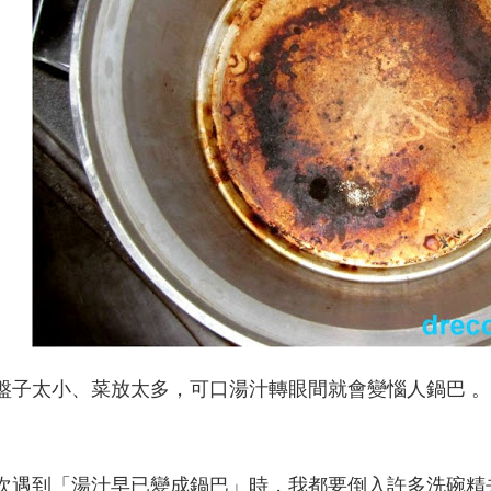
盤子太小
、菜放太多
，可口
湯汁轉眼間就會變惱人鍋巴
。
次遇到
「
湯汁早已變成鍋巴」時
，我都要倒入許多洗碗精