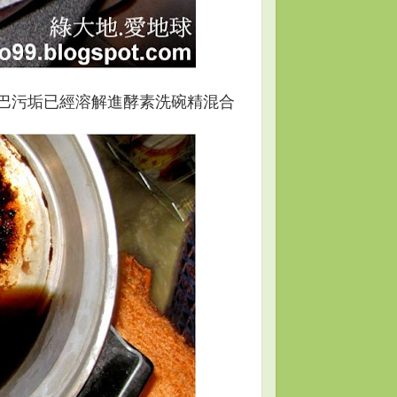
巴污垢已經溶解進酵素洗碗精混合