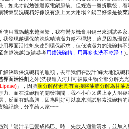
洗
，如此
才能勉強還原電鍋原貌
。
但
經過一番折騰
後
，看
讓我懷疑
洗碗精好像沒有派上太大用場
？
鍋巴好像是被
菜
著使用電鍋越來越頻繁
，我有蠻多機會用鍋巴來測試各家
，我發現越環保的洗碗精清潔力越不理想
，這是因為環保
使用界面活性劑來達到環保訴求
，但低清潔力的洗碗精不
至會越洗越油(請參考
用錯洗碗精，用再多也洗不乾淨！
)
了解決環保洗碗精的瓶頸
，去年我們在設計[綠大地]洗碗
然界面活性劑
之外(洗後進入河川可被微生物全部分解光光
Lipase)
」
，因
脂
肪分解酵素具有直接將油脂分解為甘油
淨力
。而在洗碗精的開發期間
，我不小心又遇上令人沮喪
惱
，反而有點高興
，因
為剛好可以拿來測試酵素洗碗精的
實驗記錄
，分享給大家~~~
遇到
「
湯汁早已變成鍋巴」時
，先放入適量清水
，並加入酵