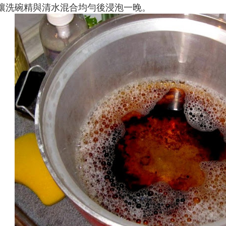
讓洗碗精與清水混合均勻後浸泡一晚
。