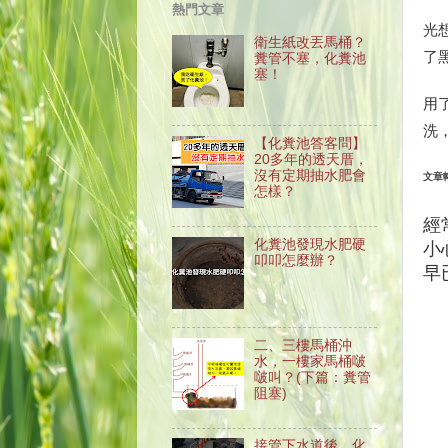
熱門文章
光
衛生紙改丟馬桶？
了
糞管不塞，化糞池
塞！
用
洗
【化糞池答客問】
20多年的透天厝，
沒有定期抽水肥會
文章
怎樣？
經
化糞池發現水肥硬
小
叩叩怎麼辦？
早
二、三樓馬桶沖
水，一樓家馬桶啵
啵叫？(下篇：糞管
阻塞)
接管下水道後，化