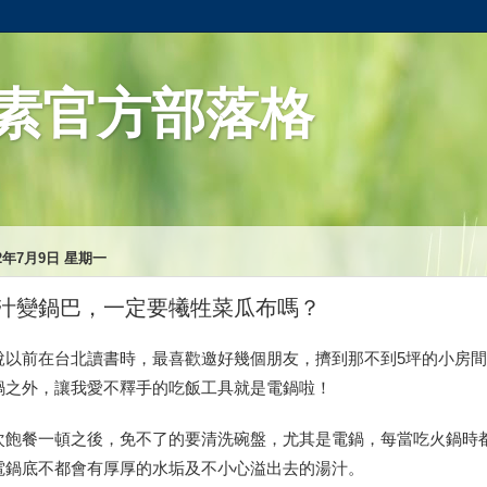
素官方部落格
12年7月9日 星期一
汁變鍋巴，一定要犧牲菜瓜布嗎？
說以前在台北讀書時，最喜歡邀好幾個朋友，擠到那不到5坪的小房
鍋之外，讓我愛不釋手的吃飯工具就是電鍋啦！
次飽餐一頓之後，免不了的要清洗碗盤，尤其是電鍋，每當吃火鍋時
電鍋底不都會有厚厚的水垢及不小心溢出去的湯汁。