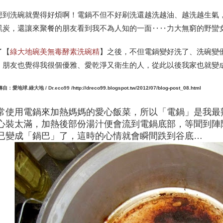
想到洗碗就覺得好煩啊！電鍋不但不好刷洗還越洗越油、越洗越生氣
黑炭，還讓來聚餐的朋友看到我不為人知的一面‥‥力大無窮的野蠻
了【
綠大地碗美無毒酵素洗碗精
】之後，不但電鍋變好洗了、洗碗變
，朋友也覺得我很個優雅、愛乾淨又衛生的人，從此以後我家也就變
轉自：愛地球.綠大地 /
Dr.eco99 /
http://dreco99.blogspot.tw/2012/07/blog-post_08.html
常使用電鍋來加熱媽媽的愛心飯菜，所以
「電鍋」是我最
心裝太滿
，
加熱後部份湯汁便會流到電鍋底部，等聞到陣
已變成「鍋巴」了，這時的心情就會瞬間跌到谷底…