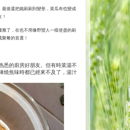
，最後還把鐵刷刷到變形，菜瓜布也變成
女！
優雅了，在也不用像野蠻人一樣使盡的刷
成聚餐的首選！
熟悉的廚房好朋友。但有時菜湯不
陣燒焦味時都已經來不及了，湯汁