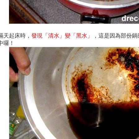
隔天起床時
，
發現
「
清水
」
變
「
黑水
」
，這是因為部份鍋
中囉
！