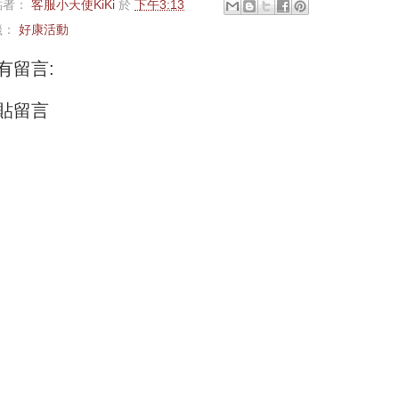
貼者：
客服小天使KiKi
於
下午3:13
籤：
好康活動
有留言:
貼留言