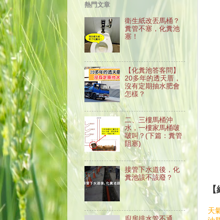
熱門文章
衛生紙改丟馬桶？
糞管不塞，化糞池
塞！
【化糞池答客問】
20多年的透天厝，
沒有定期抽水肥會
怎樣？
二、三樓馬桶沖
水，一樓家馬桶啵
啵叫？(下篇：糞管
阻塞)
接管下水道後，化
糞池該不該廢？
【
天
廚房排水管不通、