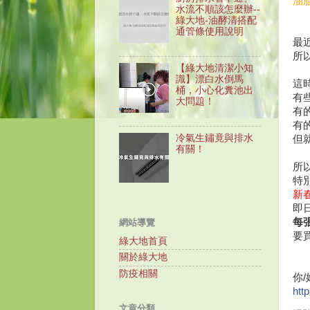
油
水流不順該怎麼辦--
綠大地-油酵清搭配
通管條使用說明
最
所
【綠大地清潔小知
識】漂白水倒馬
這
桶，小心化糞池出
有
大問題！
有
有
冷氣生鏽竟與排水
但
有關！
所
特
新
即
每
網站導覽
要
綠大地首頁
關於綠大地
防疫相關
你
/
htt
文章分類