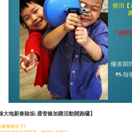
綠大地新春除垢
-
通管條加購活動開跑囉】
氣漸漸變冷了
!!