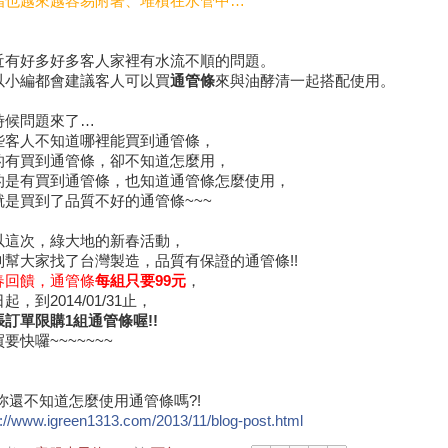
脂也越來越容易附著、堆積在水管中
…
近有好多好多客人家裡有水流不順的問題。
以小編都會建議客人可以買
通管條
來與油酵清一起搭配使用。
時候問題來了
…
些客人不知道哪裡能買到通管條，
的有買到通管條，卻不知道怎麼用，
的是有買到通管條，也知道通管條怎麼使用，
就是買到了品質不好的通管條
~~~
以這次，綠大地的
新春活動
，
別幫大家找了台灣製造，品質有保證的通管條
!!
春回饋，通管條
每組只要
99
元
，
日起，到
2014/01/31
止，
張訂單限購
1
組通管條喔
!!
買要快囉
~~~~~~~
妳還不知道怎麼使用通管條嗎
?!
p://www.igreen1313.com/2013/11/blog-post.html