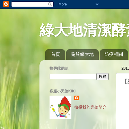
綠大地清潔酵
首頁
關於綠大地
防疫相關
搜尋此網誌
20
【
客服小天使KIKI
檢視我的完整簡介