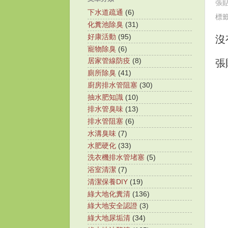
張
下水道疏通
(6)
標
化糞池除臭
(31)
好康活動
(95)
沒
寵物除臭
(6)
居家管線防疫
(8)
張
廁所除臭
(41)
廚房排水管阻塞
(30)
抽水肥知識
(10)
排水管臭味
(13)
排水管阻塞
(6)
水溝臭味
(7)
水肥硬化
(33)
洗衣機排水管堵塞
(5)
浴室清潔
(7)
清潔保養DIY
(19)
綠大地化糞清
(136)
綠大地安全認證
(3)
綠大地尿垢清
(34)