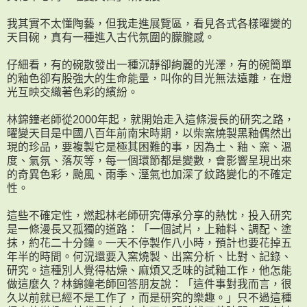
我其實不太懂陶藝，但我走進展覽區，看見各式各樣曜變的
天目碗，真有一種進入古代氛圍的朦朧感。
仔細看，有的碗散發出一種沉靜卻絢麗的光澤，有的碗簡單
的釉色卻有股強大的生命能量，叫你的目光無法遠離，在燈
光互映交織著色彩的繽紛。
林錦鐘老師從2000年起，就開始走入這條漫長的研究之路，
曜變天目是中國八百年前南宋時期，以柴窯燒製黑釉偶然出
現的珍品，要複製它是極其困難的事，因為土、釉、窯、溫
度、氣氛、落灰等，每一個環節都是變數，會影響呈現出來
的奇異色彩，颱風、雨季、溼氣也加深了紋路變化的不確定
性。
這些不確定性，燃起林老師研究傳承分享的熱忱，投入研究
是一條漫長又孤獨的道路：「一個試片，上釉料、調配、塗
抹，約花二十分鐘。一天不停製作八小時，預計也要花掉五
年半的時間。何況還要入窯燒製、出窯分析、比對、記錄、
研究。這種別人覺得枯燥、麻煩又乏味的試釉工作，他怎能
做這麼久？林錦鐘老師回答朋友說：「這件事對我而言，很
久以前就已經不是工作了，而是研究的樂趣。」只不過這種