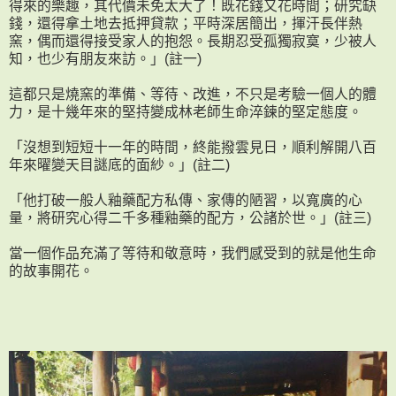
得來的樂趣，其代價未免太大了！既花錢又花時間；研究缺
錢，還得拿土地去抵押貸款；平時深居簡出，揮汗長伴熱
窯，偶而還得接受家人的抱怨。長期忍受孤獨寂寞，少被人
知，也少有朋友來訪。」(註一)
這都只是燒窯的準備、等待、改進，不只是考驗一個人的體
力，是十幾年來的堅持變成林老師生命淬鍊的堅定態度。
「沒想到短短十一年的時間，終能撥雲見日，順利解開八百
年來曜變天目謎底的面紗。」(註二)
「他打破一般人釉藥配方私傳、家傳的陋習，以寬廣的心
量，將研究心得二千多種釉藥的配方，公諸於世。」(註三)
當一個作品充滿了等待和敬意時，我們感受到的就是他生命
的故事開花。