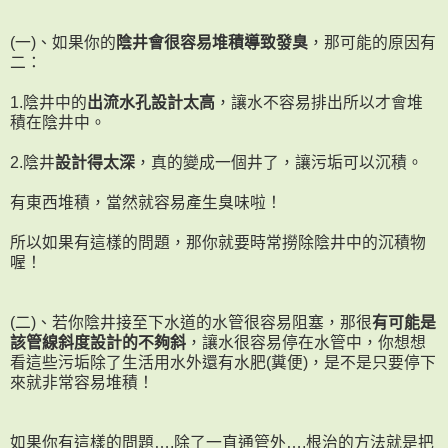
(一)、如果你的
陰井會很容易堆積導致發臭
，那可能的原因有
二：
1.陰井中的
出流水孔設計太高
，讓水不容易排出所以才會堆
積在陰井中。
2.陰井
設計得太深
，真的變成一個井了，讓污垢可以沉積。
有東西堆積，當然就容易產生臭味啦！
所以如果有這樣的問題，那你就要時常撈除陰井中的沉積物
喔！
(二)、若你陰井接至下水道的水管很容易阻塞，那很
有可能是
該管線斜度設計的不夠斜
，讓水很容易停在水管中，你想想
看這些污垢除了生活用水外還有水肥(糞便)，是不是只要停下
來就非常容易堆積！
如果你有這樣的問題….除了一直通管外….根治的方法就是把