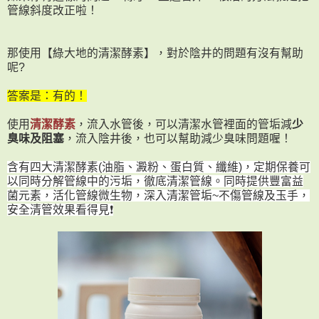
管線斜度改正啦！
那使用【綠大地的清潔酵素】，對於陰井的問題有沒有幫助
呢?
答案是：有的！
使用
清潔酵素
，流入水管後，可以清潔水管裡面的管垢減
少
臭味及阻塞
，流入陰井後，也可以幫助減少臭味問題喔！
含有四大清潔酵素(油脂、澱粉、蛋白質、纖維)，
定期保養可
以同時分解管線中的污垢，徹底清潔管線。
同時提供豐富益
菌元素，活化管線微生物，深入清潔管垢~
不傷管線及玉手，
安全清管效果看得見
❗