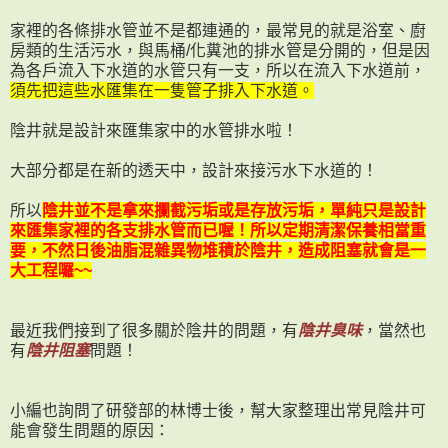
家裡的各條排水管並不是都連通的，最常見的就是浴室、廚
房類的生活污水，與馬桶/化糞池的排水管是分開的，但是因
為各戶流入下水道的水管只有一支，所以在流入下水道前，
須先把這些水匯集在一隻管子排入下水道。
陰井就是設計來匯集家中的水管排水啦！
大部分都是在新的透天中，設計來接污水下水道的！
所以
陰井並不是拿來攔截污垢或是存放污垢，單純只是設計
來匯集家裡的各支排水管而已喔！
所以定期清潔保養相當重
要，不然日後油脂混雜異物堆積於陰井，造成阻塞就會是一
大工程囉~~
最近我們接到了很多關於陰井的問題，有
陰井臭味
，當然也
有
陰井阻塞
問題！
小編也詢問了研發部的林博士後，幫大家整理出常見陰井可
能會發生問題的原因：