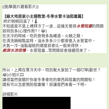
((點擊圖片觀看影片))
【綠大地居家小主婦教室-冬季水管卡油阻塞篇】
終於稍稍回溫了！🌡
不知道是不是上禮拜冷了一波…這幾天覺得
水管阻塞
的問題
就特別多(心理作用?！😂)
在天冷的時候，吃的食物多為補湯、火鍋之類，
在清洗鍋碗瓢盆時，油水多多少少都會進入水管當中，
天氣一冷~油脂凝結的速度就會比一般來得快，
廚房水流很慢
、水管阻塞...等問題就會接續而來了，
所以，上周在寒冷天中，特別幫大家拍了一個叮嚀(勸世？
😂)小短片🎞
講得當然是關於你家冬季會吃的東西與阻塞的問題啦！
還有可以怎麼預防阻塞喔！就讓我們來看一下吧~
詳細影片