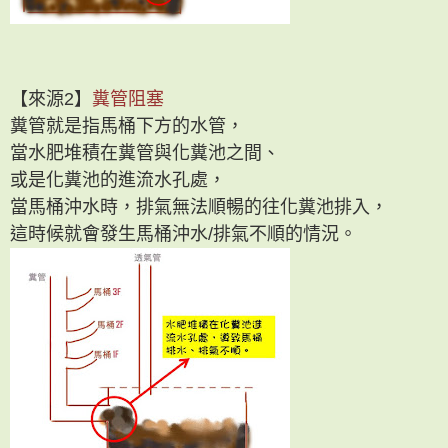
【來源2】
糞管阻塞
糞管就是指馬桶下方的水管，
當水肥堆積在糞管與化糞池之間、
或是化糞池的進流水孔處，
當馬桶沖水時，排氣無法順暢的往化糞池排入，
這時候就會發生馬桶沖水/排氣不順的情況。