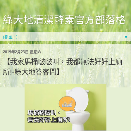
綠大地清潔酵素官方部落格
▼
2019年2月23日 星期六
【我家馬桶啵啵叫，我都無法好好上廁
所!-綠大地答客問】