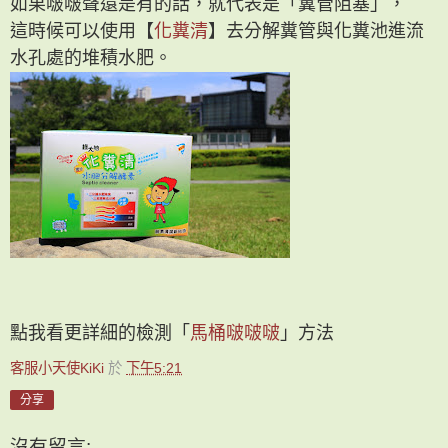
如果啵啵聲還是有的話，就代表是「糞管阻塞」，
這時候可以使用【
化糞清
】去分解糞管與化糞池進流
水孔處的堆積水肥。
點我看更詳細的檢測「
馬桶啵啵啵
」方法
客服小天使KiKi
於
下午5:21
分享
沒有留言: