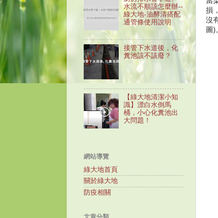
當
水流不順該怎麼辦--
損
綠大地-油酵清搭配
沒
通管條使用說明
圖)
接管下水道後，化
糞池該不該廢？
【綠大地清潔小知
識】漂白水倒馬
桶，小心化糞池出
大問題！
網站導覽
綠大地首頁
關於綠大地
防疫相關
文章分類