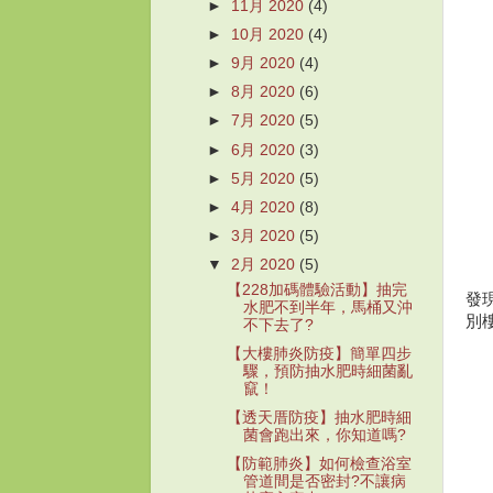
►
11月 2020
(4)
►
10月 2020
(4)
►
9月 2020
(4)
►
8月 2020
(6)
►
7月 2020
(5)
►
6月 2020
(3)
►
5月 2020
(5)
►
4月 2020
(8)
►
3月 2020
(5)
▼
2月 2020
(5)
【228加碼體驗活動】抽完
發
水肥不到半年，馬桶又沖
別
不下去了?
【大樓肺炎防疫】簡單四步
驟，預防抽水肥時細菌亂
竄！
【透天厝防疫】抽水肥時細
菌會跑出來，你知道嗎?
【防範肺炎】如何檢查浴室
管道間是否密封?不讓病