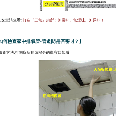
細文章請查看:
打造『三無』廁所：無霉味、無煙味、無尿味！
如何檢查家中排氣管-管道間是否密封？】
 檢查方法:打開廁所抽氣機旁的觀察口觀看