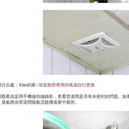
圖片出處：Xian的家--
浴室廁所專用排風扇自行更換
頭觀看或是用手機做拍攝錄影，查看管道間是否有未密封的問題。如
、臭氣將由管道間隨氣流散播進家中廁所。