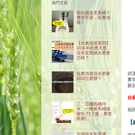
熱門文章
衛生紙改丟馬桶？
糞管不塞，化糞池
塞！
【化糞池答客問】
20多年的透天厝，
沒有定期抽水肥會
怎樣？
武
化糞池發現水肥硬
叩叩怎麼辦？
糞
新
自
二、三樓馬桶沖
水，一樓家馬桶啵
就
啵叫？(下篇：糞管
阻塞)
【
廚房排水管不通、