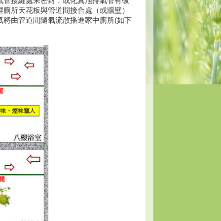
氣管接縫處未密封，或化糞池排氣管有破
裡廁所天花板與管道間接合處（或牆壁）
氣將由管道間隨氣流散播進家中廁所(如下