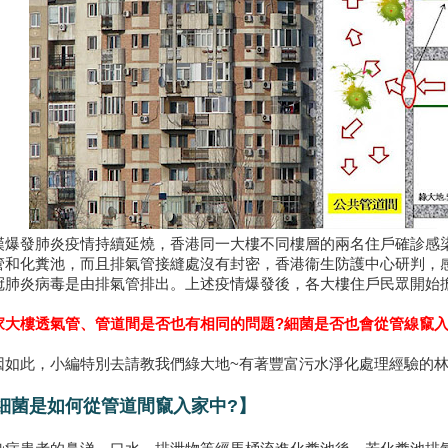
漢爆發肺炎疫情持續延燒，香港同一大樓不同樓層的兩名住戶確診感
管和化糞池，而且排氣管接縫處沒有封密，香港衞生防護中心研判，
冠肺炎病毒是由排氣管排出。上述疫情爆發後，各大樓住戶民眾開始
家大樓透氣管、管道間是否也有相同的問題?細菌是否也會從管線竄入
因如此，小編特別去請教我們綠大地~有著豐富污水淨化處理經驗的
細菌是如何從管道間竄入家中?】