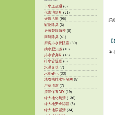
下水道疏通
(6)
化糞池除臭
(31)
好康活動
(95)
詳
寵物除臭
(6)
居家管線防疫
(8)
廁所除臭
(41)
【
廚房排水管阻塞
(30)
抽水肥知識
(10)

排水管臭味
(13)
排水管阻塞
(6)
水溝臭味
(7)
水肥硬化
(33)
洗衣機排水管堵塞
(5)
浴室清潔
(7)
清潔保養DIY
(19)
綠大地化糞清
(136)
綠大地安全認證
(3)
綠大地尿垢清
(34)