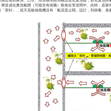
染病患者的鼻涕、口水、排泄物等經馬桶流進化糞池後，若化糞池排
，將造成化糞池氣體（可能含有病菌）散佈在管道間中。此時，若家
有「密封」，或天花板抽風機沒有「氣流逆止閥」設計，則病毒、臭
。