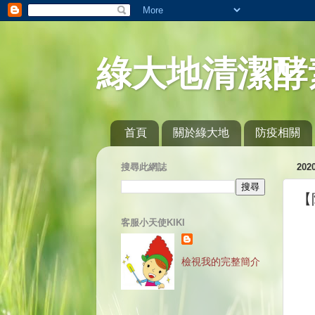
綠大地清潔酵
首頁
關於綠大地
防疫相關
搜尋此網誌
20
【
客服小天使KIKI
檢視我的完整簡介