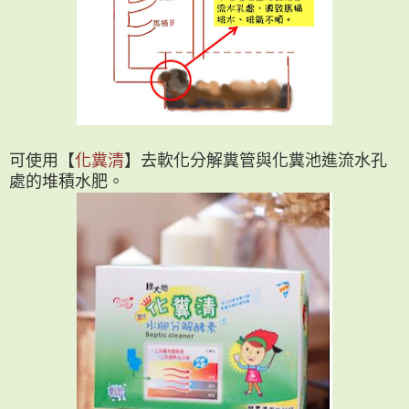
可使用【
化糞清
】去軟化分解糞管與化糞池進流水孔
處的堆積水肥。