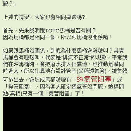
題？」
上述的情況，大家也有相同遭遇嗎❓
首先，先來說明跟TOTO馬桶是否有關？
因為馬桶都是相同一個，所以跟馬桶沒關係唷！
如果跟馬桶沒關係，到底為什麼馬桶會啵啵叫？
其實
馬桶會有啵啵叫，代表是"排氣不正常"的現象，
平常我
們在沖馬桶時，會把廢水排入化糞池，也推動氣體同
時進入，
所以化糞池有設計管子(又稱透氣管)，讓氣體
透氣管阻塞
可排出去，
會造成馬桶啵啵有「
」或
「糞管阻塞」，
因為客人確定透氣管沒問題，
這樣問
題(真相)只有一個「糞管阻塞」了！