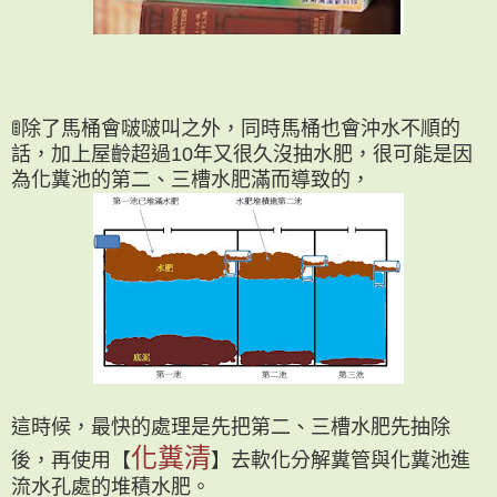
🚦除了馬桶會啵啵叫之外，同時馬桶也會沖水不順的
話，
加上屋齡超過10年又很久沒抽水肥，
很可能是因
為化糞池的第二、三槽水肥滿而導致的，
這時候，最快的處理是先把第二、三槽水肥先抽除
化糞清
後，
再使用【
】去軟化分解糞管與化糞池進
流水孔處的堆積水肥。