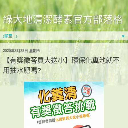
綠大地清潔酵素官方部落格
▼
2020年8月28日 星期五
【有獎徵答買大送小】環保化糞池就不
用抽水肥嗎?