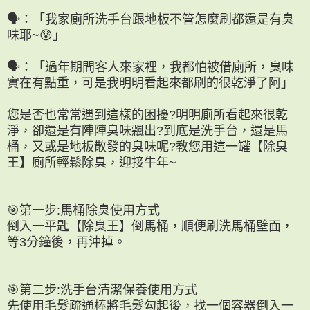
🗣：「我家廁所洗手台跟地板不管怎麼刷都還是有臭
味耶~😰」
🗣：「過年期間客人來家裡，我都怕被借廁所，臭味
實在有點重，可是我明明看起來都刷的很乾淨了阿」
您是否也常常遇到這樣的困擾?明明廁所看起來很乾
淨，卻還是有陣陣臭味飄出?到底是洗手台，還是馬
桶，又或是地板散發的臭味呢?教您用這一罐【除臭
王】廁所輕鬆除臭，迎接牛年~
🎯第一步:馬桶除臭使用方式
倒入一平匙【除臭王】倒馬桶，順便刷洗馬桶壁面，
等3分鐘後，再沖掉。
🎯第二步:洗手台清潔保養使用方式
先使用毛髮疏通棒將毛髮勾起後，找一個容器倒入一