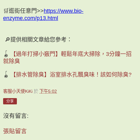
🛒逛街任意門>>
https://www.bio-
enzyme.com/p13.html
🔎提供相關文章給您參考：
🪀
【過年打掃小竅門】輕鬆年底大掃除，3分鐘一招
就除臭
🪀
【排水管除臭】浴室排水孔飄臭味！該如何除臭?
客服小天使KiKi
於
下午5:02
分享
沒有留言:
張貼留言