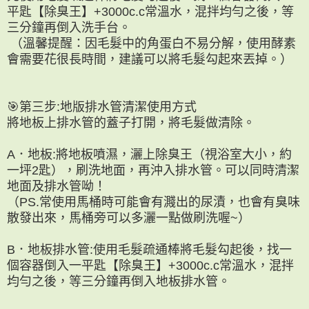
平匙【除臭王】+3000c.c常溫水，混拌均勻之後，等
三分鐘再倒入洗手台。
（溫馨提醒：因毛髮中的角蛋白不易分解，使用酵素
會需要花很長時間，建議可以將毛髮勾起來丟掉。）
🎯第三步:地版排水管清潔使用方式
將地板上排水管的蓋子打開，將毛髮做清除。
A．地板:將地板噴濕，灑上除臭王（視浴室大小，約
一坪2匙），刷洗地面，再沖入排水管。可以同時清潔
地面及排水管呦！
（PS.常使用馬桶時可能會有濺出的尿漬，也會有臭味
散發出來，馬桶旁可以多灑一點做刷洗喔~）
B．地板排水管:使用毛髮疏通棒將毛髮勾起後，找一
個容器倒入一平匙【除臭王】+3000c.c常溫水，混拌
均勻之後，等三分鐘再倒入地板排水管。