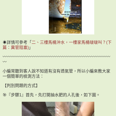
☀詳情可參考「
二、三樓馬桶沖水，一樓家馬桶啵啵叫？(下
篇：糞管阻塞)
」
〰〰〰〰〰〰〰〰〰〰〰〰〰〰〰〰〰〰〰〰〰〰〰〰〰〰
〰
小編常聽到客人說不知道有沒有透氣管，所以小編來教大家
一個簡單的檢測方法：
【判別問題的方式】
🎯『步驟1』首先，先打開抽水肥的人孔後，如下圖。