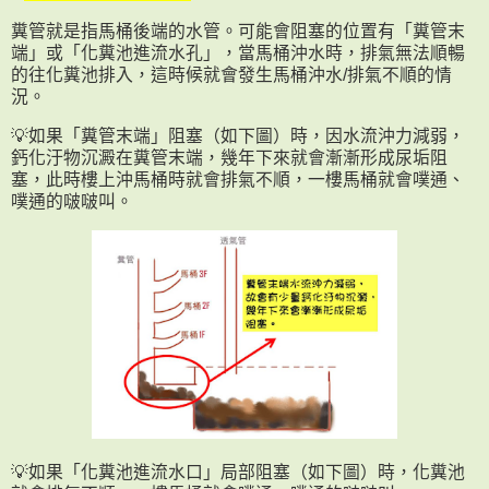
糞管就是指馬桶後端的水管。可能會阻塞的位置有「糞管末
端」或「化糞池進流水孔」，當馬桶沖水時，排氣無法順暢
的往化糞池排入，這時候就會發生馬桶沖水/排氣不順的情
況。
💡如果「糞管末端」阻塞（如下圖）時，因水流沖力減弱，
鈣化汙物沉澱在糞管末端，幾年下來就會漸漸形成尿垢阻
塞，此時樓上沖馬桶時就會排氣不順，一樓馬桶就會噗通、
噗通的啵啵叫。
💡如果「化糞池進流水口」局部阻塞（如下圖）時，化糞池