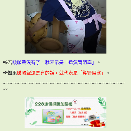
📢若
啵啵聲沒有了，就表示是「透氣管阻塞」
。
📢如果
啵啵聲還是有的話，就代表是「糞管阻塞」
。
〰〰〰〰〰〰〰〰〰〰〰〰〰〰〰〰〰〰〰〰〰〰〰〰〰〰
〰