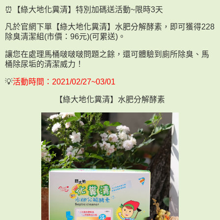
⏰【綠大地化糞清】特別加碼送活動~限時3天
凡於官網下單【綠大地化糞清】水肥分解酵素，即可獲得228
除臭清潔組(市價：96元)(可累送)。
讓您在處理馬桶啵啵啵問題之餘，還可體驗到廁所除臭、馬
桶除尿垢的清潔威力！
💡
活動時間：2021/02/27~03/01
【綠大地化糞清】水肥分解酵素