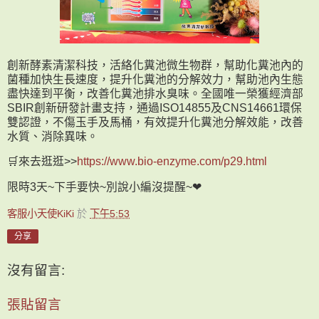
創新酵素清潔科技，活絡化糞池微生物群，幫助化糞池內的
菌種加快生長速度，提升化糞池的分解效力，幫助池內生態
盡快達到平衡，改善化糞池排水臭味。全國唯一榮獲經濟部
SBIR創新研發計畫支持，通過ISO14855及CNS14661環保
雙認證，不傷玉手及馬桶，有效提升化糞池分解效能，改善
水質、消除異味。
🛒來去逛逛>>
https://www.bio-enzyme.com/p29.html
限時3天~下手要快~別說小編沒提醒~❤
客服小天使KiKi
於
下午5:53
分享
沒有留言:
張貼留言