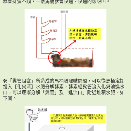
就會排氣不順，一樓馬桶就會噗通、噗通的啵啵叫。
🛠「糞管阻塞」所造成的馬桶啵啵啵問題，可以從馬桶定期
投入【化糞清】水肥分解酵素，酵素經糞管流入化糞池進水
口，可以逐漸分解「糞管」及「進流口」附近堆積水肥，如
下圖。