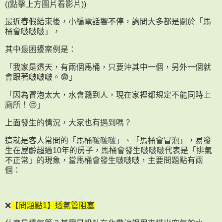
((點擊上方圖片看影片))
最近春假結束後，小編電話響不停，詢問大多都是關於「馬
桶會啵啵啵」，
其中最困擾案例是：
「我家是透天，有兩個馬桶，只要沖其中一個，另外一個就
會跟著啵啵啵。😨」
「因為冒泡太大，水會濺到人，現在家裡都規定不能同時上
廁所！😔」
上面發生的情況，大家也有遇到嗎？
這就是客人常問的「馬桶啵啵啵」、「馬桶會冒泡」，易發
生在屋齡超過10年的房子，馬桶會發生啵啵啵代表是「排氣
不正常」的現象，當馬桶會發生啵啵啵，主要問題點有兩
個：
❌
【問題點1】透氣管阻塞