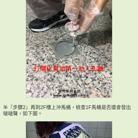
🎯『步驟2』再到2F樓上沖馬桶，檢查1F馬桶是否還會發出
啵啵聲，如下圖。