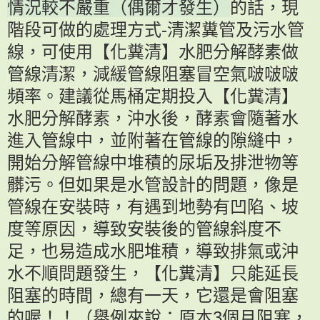
情況較不嚴重（偶爾才發生）
的話，現
階段可做的處理方式-清潔糞管及污水管
線，可使用【化糞清】水肥分解酵素做
管線清潔，減緩管線阻塞冒空氣啵啵啵
頻率。建議從馬桶定期投入【化糞清】
水肥分解酵素，沖水後，酵素會隨著水
進入管線中，並附著在管線的隙縫中，
開始分解管線中堆積的尿垢及排泄物等
髒污。但如果是水管設計的問題，像是
管線在安裝時，有遇到地勢有凹陷、坡
度等原因，導致安裝後的管線斜度不
足，也易造成水肥堆積，導致排氣或沖
水不順問題發生，【化糞清】只能延長
阻塞的時間，總有一天，它還是會阻塞
的喔！！（舉例來說：原本3個月阻塞，