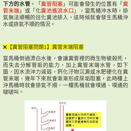
下方的水管
。「
糞管阻塞
」可能會發生的位置有「
糞
管末端
」或「化
糞池進流水口
」，當馬桶沖水時，排
氣無法順暢的往化糞池排入，這時候就會發生馬桶沖
水或排氣不順的情況。
❌【糞管阻塞問題1】糞管末端阻塞
當馬桶倒過漂白水後，會讓糞管裡的微生物被殺死，
而失去分解管垢的能力，加上糞管末端水管，如下
圖，因水流沖力減弱，鈣化汙物沉澱或水肥硬化在糞
管末端，幾年下來就會漸漸形成尿垢阻塞，此時樓上
沖馬桶時就會排氣不順，一樓馬桶就會噗通、噗通的
啵啵叫。