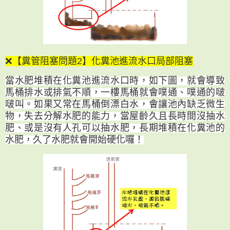
❌【糞管阻塞問題2】化糞池進流水口局部阻塞
當水肥堆積在化糞池進流水口時，如下圖，就會導致
馬桶排水或排氣不順，一樓馬桶就會噗通、噗通的啵
啵叫。如果又常在馬桶倒漂白水，會讓池內缺乏微生
物，失去分解水肥的能力，當屋齡久且長時間沒抽水
肥、或是沒有人孔可以抽水肥，長期堆積在化糞池的
水肥，久了水肥就會開始硬化囉！