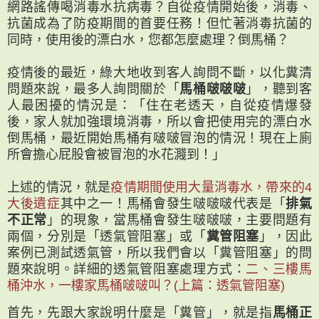
網路謠傳喝消毒水抗病毒？自從疫情開始後，消毒、
抗菌成為了防疫期間的首要任務！但忙著消毒抗菌的
同時，使用後的漂白水，您都怎麼處理？倒馬桶？
疫情後的最近，綠大地收到客人詢問不斷，以化糞清
問題來說，最多人詢問關於「
馬桶啵啵啵
」，聽到客
人最困擾的情況是：「住在老透天，自從疫情爆發
後，家人就加強環境消毒，所以會把使用完的漂白水
倒馬桶，最近開始馬桶有啵啵冒泡的情況！現在上廁
所會擔心屁股會被冒泡的水花濺到！」
上述的情況，就是
疫情期間使用大量消毒水，帶來的4
大後遺症
其中之一！馬桶會發生啵啵啵代表是「
排氣
不正常
」的現象，當馬桶會發生啵啵啵，主要問題有
兩個，分別是「透氣管阻塞」或「
糞管阻塞
」，因此
案例已測試透氣管，所以我們會以「糞管阻塞」的問
題來說明。詳細的透氣管阻塞處理方式：
二、三樓馬
桶沖水，一樓家馬桶啵啵叫？(上篇：透氣管阻塞)
首先，先跟大家說明什麼是「糞管」，就是指
馬桶正