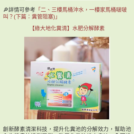
🔎詳情可參考
「二、三樓馬桶沖水，一樓家馬桶啵啵
叫？(下篇：糞管阻塞)」
【綠大地化糞清】水肥分解酵素
創新酵素清潔科技，提升化糞池的分解效力，幫助池