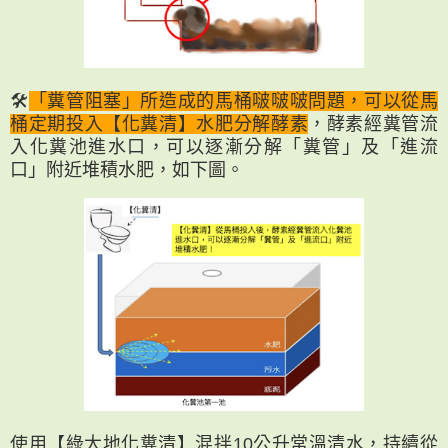
🛠
「糞管阻塞」所造成的馬桶啵啵啵問題，可以從馬
桶定期投入【化糞清】水肥分解酵素
，酵素經糞管流
入化糞池進水口，可以逐漸分解「糞管」及「進流
口」附近堆積水肥，如下圖。
使用【綠大地化糞清】混拌10公升常溫清水，持續從