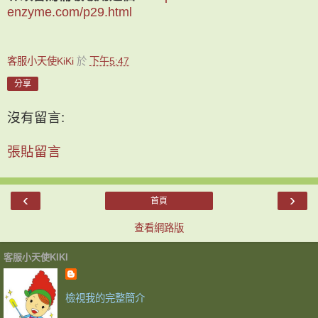
enzyme.com/p29.html
客服小天使KiKi
於
下午5:47
分享
沒有留言:
張貼留言
‹
›
首頁
查看網路版
客服小天使KIKI
檢視我的完整簡介