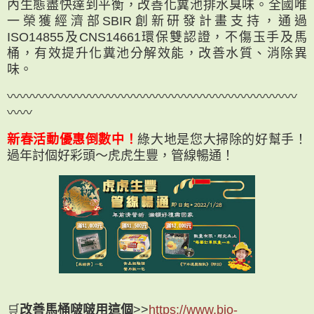
內生態盡快達到平衡，改善化糞池排水臭味。全國唯
一榮獲經濟部SBIR創新研發計畫支持，通過
ISO14855及CNS14661環保雙認證，不傷玉手及馬
桶，有效提升化糞池分解效能，改善水質、消除異
味。
〰〰〰〰〰〰〰〰〰〰〰〰〰〰〰〰〰〰〰〰〰〰〰
〰〰
新春活動優惠倒數中！
綠大地是您大掃除的好幫手！
過年討個好彩頭～虎虎生豐，管線暢通！
🛒
改善馬桶啵啵用這個
>>
https://www.bio-