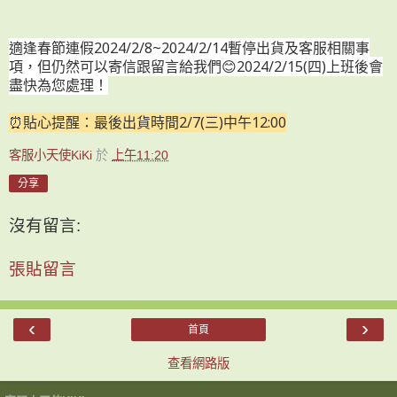
適逢春節連假2024/2/8~2024/2/14暫停出貨及客服相關事
項，但仍然可以寄信跟留言給我們😊2024/2
/15(四)上班後會
盡快為您處理！
⏰貼心提醒：最後出貨時間2/7(三)中午12:00
客服小天使KiKi
於
上午11:20
分享
沒有留言:
張貼留言
‹
›
首頁
查看網路版