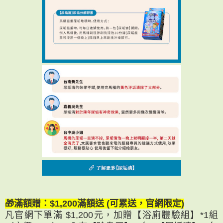
🎁滿額贈：$1,200滿額送 (可累送，官網限定)
凡官網下單滿 $1,200元，加贈【浴廁體驗組】*1組