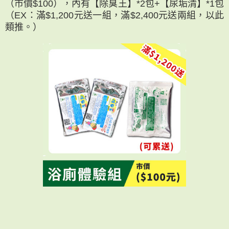
（市價$100），內有【除臭王】*2包+【尿垢清】*1包
（EX：滿$1,200元送一組，滿$2,400元送兩組，以此
類推。）