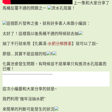
上一集和大家分享了
馬桶反覆不通的問題之一
流水孔阻塞！
這個影片發佈之後，就有好多客人來跟小編說：
太好了！這樣我以後馬桶不通的時候就去抽
抽了不行就來用【化糞清-
水肥分解酵素
】就可以了說~
那個…其實不是這樣的啦
‼
化糞池會發生問題，有時候並不是單單只有進流水孔阻塞而
已喔！
〰
〰
〰
〰
〰
〰
〰
〰
〰
〰
〰
〰
〰
〰
〰
〰
〰
〰
〰
〰
這次小編要和大家分享的就是~
我們利用"幾年沒抽水肥"
來簡單的判斷可能發生的狀況