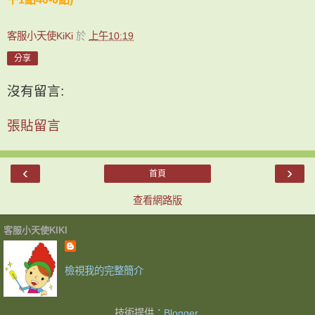
客服小天使KiKi
於
上午10:19
分享
沒有留言:
張貼留言
‹
›
首頁
查看網路版
客服小天使KIKI
檢視我的完整簡介
技術提供：
Blogger
.