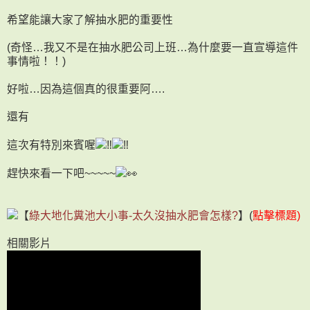
希望能讓大家了解抽水肥的重要性
(奇怪…我又不是在抽水肥公司上班…為什麼要一直宣導這件
事情啦！！)
好啦…因為這個真的很重要阿….
還有
這次有特別來賓喔
‼
‼
趕快來看一下吧~~~~~
👀
【
綠大地化糞池大小事-太久沒抽水肥會怎樣?
】(
點擊標題)
相關影片