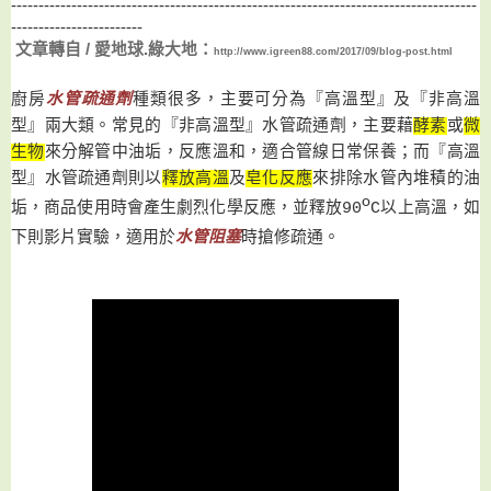
-------------------------------------------------------------------------------------
------------------------
文章轉自 / 愛地球.綠大地：
http://www.igreen88.com/2017/09/blog-post.html
廚房
水管疏通劑
種類很多，主要可分為『高溫型』及『非高溫
型』兩大類。常見的『
非高溫型』水管疏通劑，主要藉
酵素
或
微
生物
來分解管中油垢，反應溫和，適合管線日常保養；而
『高溫
型』水管疏通劑則
以
釋放高溫
及
皂化反應
來
排除水管內堆積的油
o
垢，商品使用時會產生劇烈化學反應，並釋放
90
C
以上高溫，如
搶修疏通
。
下則影片實驗，適用於
水管阻塞
時