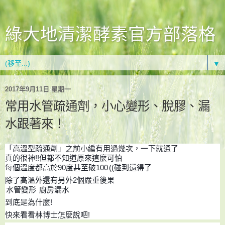
綠大地清潔酵素官方部落格
▼
2017年9月11日 星期一
常用水管疏通劑，小心變形、脫膠、漏
水跟著來！
「高溫型疏通劑」之前小編有用過幾次，一下就通了
真的很神!!但都不知道原來這麼可怕
每個溫度都高於90度甚至破100
((碰到還得了
除了高溫外還有另外2個嚴重後果
水管變形
廚房漏水
到底是為什麼!
快來看看林博士怎麼說吧!