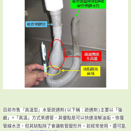
目前市售『高溫型』水管疏通劑(以下稱：疏通劑)主要以
「
強
，其優點是可以快速溶解油垢，恢復
鹼
」
+
「
高溫
」
方式
來通管
管線水流，但其缺點除了會讓軟管變形外
，若經常使用，還可能