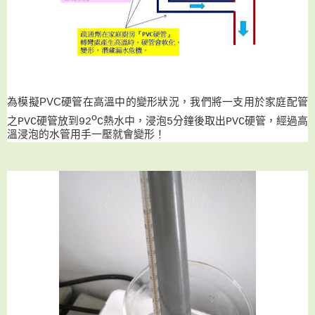
為模擬PVC硬管在高溫中的變形狀況
，我們
將一支用於家庭配管
o
之PVC硬管放到
92
C熱水中
，浸泡5分鐘後取出PVC硬管，經過高
溫浸泡的水管用手一壓就會
變形
！