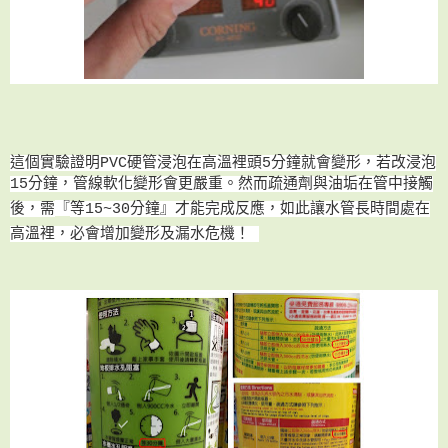
這個實驗證明PVC硬管浸泡在高溫裡頭5分鐘就會變形，若改浸泡
15分鐘，管線軟化變形會更嚴重。然而
疏通劑與油垢在管中接觸
『
後，需
等15~30分鐘
』
才能完成反應，
如此
讓水管長時間處在
高溫裡
，
必會增加變形及漏水危機
！