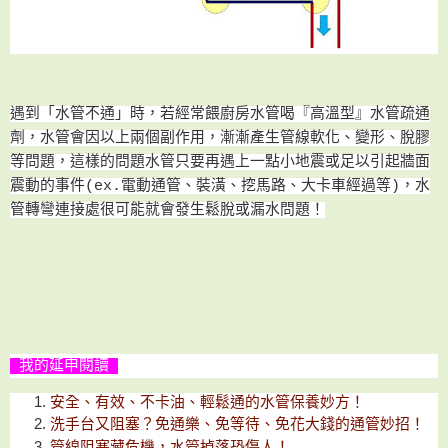
遇到
「水管不通」時
，若
經常餵廚房水管喝『高溫型』水管疏通
劑
，
水管會因以上兩個副作用，漸漸產生管線軟化
、
變形、脫膠
等問題
，這樣的問題水管只要再遇上一點小地震或足以引起牆面
震動的事件(ex.電動通管、
裝潢、
挖馬路
、大卡車經過等
)
，水
管轉彎連接處很可能就會
發生鬆脫或漏水問題！
我的延申閱讀
安全、有效、不卡油、輕鬆通的水管保養妙方！
洗手台又阻塞？免通樂、免等待、免花大錢的通管妙招！
管線阻塞藏危機，水管掉落恐傷人！