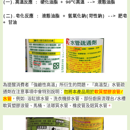
o
(一).
高溫反應
:
硬化油脂 +
90
C高溫 --> 液態油脂
(二).皂化反應
:
液態油脂 +
氫氧化鈉(苛性鈉) --> 肥皂
+ 甘油
為提醒消費者
「
強鹼性高溫
」所
衍生的問題
，『高溫型』水管疏
通劑
在注意事項中會特別說明
：
勿將本產品用於
軟質塑膠浪管/
水管
，
例如
:浴缸排水管
、洗衣機排水管、部份廚房流理台/水槽
軟質塑膠浪管、馬桶、法瑯質水管、橡皮管及鋁質水管
。