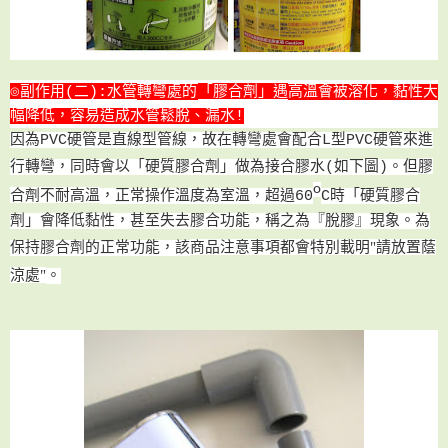
◎
副作用(二)
:
水管
轉彎處的
「
膠合劑
」
遇
高溫會被溶化
，
黏性大
幅降低
，容易
造成水管鬆脫
、
漏水!
因為PVC硬管是直線型管線
，故在
轉彎處會配合L型PVC硬管來進
膠
行轉彎
，同時會以
「
硬質膠合劑
」
做為接合膠水(如下圖)。
但
o
合劑不耐高溫
，
正常操作溫度為室溫
，
超過
60
C時
「
硬質膠合
劑
」
會降低黏性，甚至失去膠合功能，稱之為『脫膠』現象
。為
商品注意事項都會特別載明"請放置蔭
保持膠合劑的正常功能
，該
涼處"
。