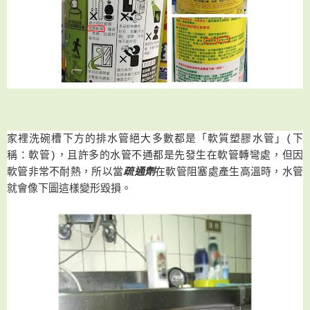
家裡洗碗槽下方的排水管絕大多數都是
「
軟質塑膠水管
」(下
稱：軟管)
，且許多的水管不通都是先發生在軟管轉彎處
，
但因
軟管非常
不耐熱
，所以
當
疏通劑
在軟管阻塞處產生
高溫時
，
水管
就會像下
圖這樣
變形毀損
。