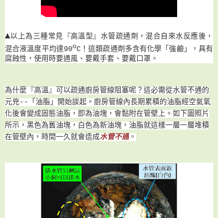
▲
以上為三種常見『高溫型』水管疏通劑，混合自來水反應後，
o
這類疏通劑多
化學「強鹼」，具有
混合液溫度平均達90
C
！
含有
腐蝕性，使用時要通風、要戴手套、要戴口罩。
為什麼『高溫』可以疏通廚房管線阻塞呢？這必需從水管不通的
元兇--
「
油脂
」
開始談起。廚房管線內長期累積的油脂經空氣
氧
化後會變成固態油脂，即為油塊，會黏附在管壁上。
如下圖照片
所示
，黑色為舊油塊
，白色為新油塊
，油脂就這樣一層一層堆積
在管壁內
，時間一久就
會造成
水管不通
。