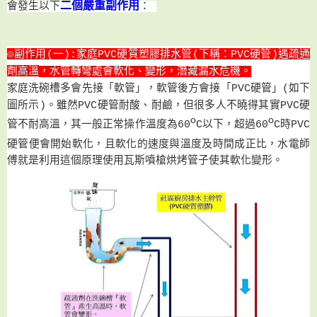
二個嚴重副作用
會發生以下
：
◎
副作用(一)
:家庭PVC硬質塑膠排水管(下稱：PVC硬管)遇
疏通
劑高溫
，水管轉彎處會
軟化
、
變形
，潛藏
漏水危機
。
家庭洗碗槽多會先接
「
軟
管
」
，軟管後方會
接
「
PVC硬管
」
(如下
圖所示)
。雖然PVC硬管耐酸
、
耐鹼
，但很多人不曉得其實
PVC硬
o
o
管不耐高溫
，其
一般正常操作溫度為
60
C以下
，
超過
60
C時
PVC
管
硬
便會開始軟化，且軟化的速度與溫度及時間成正比
，
水電師
傅
就是利用這個原理使
用瓦斯噴槍烘烤管子使其軟化變形
。