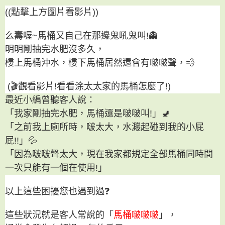
((點擊上方圖片看影片))
么壽喔~馬桶又自己在那邊鬼吼鬼叫!👻
明明剛抽完水肥沒多久，
樓上馬桶沖水，樓下馬桶居然還會有啵啵聲，💨
(🎬
觀看影片
!看看涂太太家的馬桶怎麼了!)
最近小編曾聽客人說：
「我家剛抽完水肥，馬桶還是啵啵叫!」🚽
「之前我上廁所時，啵太大，水濺起碰到我的小屁
屁!!」💦
「因為啵啵聲太大，現在我家都規定全部馬桶同時間
一次只能有一個在使用!」
以上這些困擾您也遇到過❓
這些狀況就是客人常說的「
馬桶啵啵啵
」，