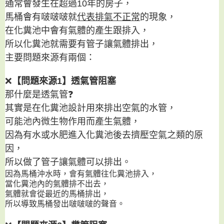
通常會發生在超過10年的房子，
馬桶會有啵啵啵就
代表排氣不正常
的現象，
在化糞池中會有氣體的產生跟排入，
所以化糞池就需要有管子讓氣體排出，
主要問題來源有兩個：
❌
【問題來源1】透氣管阻塞
那什麼是透氣管❓
其實是在化糞池設計用來排出空氣的水管，
可能池內微生物作用而產生氣體，
因為有水或水肥進入化糞池後去擠壓空氣之類的原
因，
所以做了管子讓氣體可以排出。
因為馬桶沖水時，會有氣體往化糞池排入，
當化糞池內的氣體排不出去，
氣體就會從最近的馬桶排出，
所以導致馬桶發出啵啵啵的聲音。