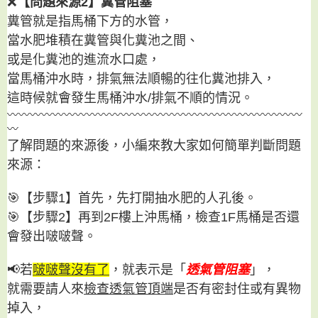
❌
【問題來源2】糞管阻塞
糞管就是指馬桶下方的水管，
當水肥堆積在糞管與化糞池之間、
或是化糞池的進流水口處，
當馬桶沖水時，排氣無法順暢的往化糞池排入，
這時候就會發生馬桶沖水/排氣不順的情況。
〰〰〰〰〰〰〰〰〰〰〰〰〰〰〰〰〰〰〰〰〰〰〰〰〰〰
〰
了解問題的來源後，小編來教大家如何簡單判斷問題
來源：
🎯【步驟1】首先，先打開抽水肥的人孔後。
🎯【步驟2】再到2F樓上沖馬桶，檢查1F馬桶是否還
會發出啵啵聲。
📢若
啵啵聲沒有了
，就表示是「
透氣管阻塞
」，
就需要請人來
檢查透氣管頂端
是否有密封住或有異物
掉入，