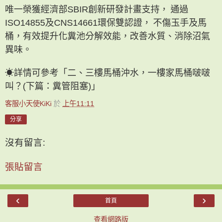
唯一榮獲經濟部SBIR創新研發計畫支持，
通過
ISO14855及CNS14661環保雙認證，
不傷玉手及馬
桶，有效提升化糞池分解效能，改善水質、消除沼氣
異味。
☀詳情可參考「
二、三樓馬桶沖水，一樓家馬桶啵啵
叫？(下篇：糞管阻塞)
」
客服小天使KiKi
於
上午11:11
分享
沒有留言:
張貼留言
‹
›
首頁
查看網路版