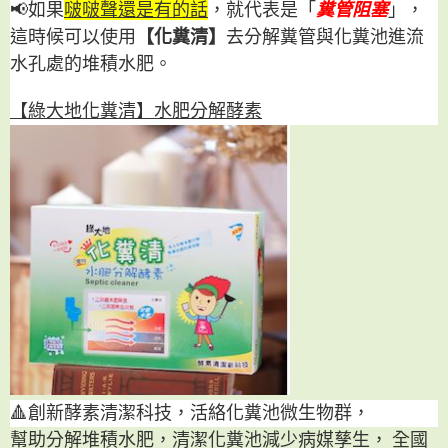
📢如果
啵啵聲還是有的話
，就代表是「
糞管阻塞
」，
這時候可以使用
【化糞清】
去分解糞管與化糞池進流
水孔處的堆積水肥。
【綠大地化糞清】水肥分解酵素
🔺創新酵素清潔科技，活絡化糞池微生物群，
幫助分解堆積水肥，清潔化糞池減少病媒孳生，
全國