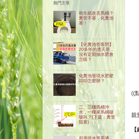
熱門文章
衛生紙改丟馬桶？
糞管不塞，化糞池
塞！
【化糞池答客問】
20多年的透天厝，
沒有定期抽水肥會
怎樣？
化糞池發現水肥硬
叩叩怎麼辦？
(
二、三樓馬桶沖
水，一樓家馬桶啵
親
啵叫？(下篇：糞管
阻塞)
【
廚房排水管不通、