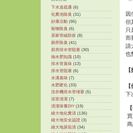
下水道疏通
(6)
因
化糞池除臭
(31)
但
好康活動
(95)
寵物除臭
(6)
只
居家管線防疫
(8)
而
廁所除臭
(41)
請
廚房排水管阻塞
(30)
也
抽水肥知識
(10)
排水管臭味
(13)
【
排水管阻塞
(6)
水溝臭味
(7)
水肥硬化
(33)
【
洗衣機排水管堵塞
(5)
下
浴室清潔
(7)
清潔保養DIY
(19)
【
綠大地化糞清
(136)
買
綠大地安全認證
(3)
商
綠大地尿垢清
(34)