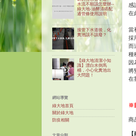
水流不順該怎麼辦--
感
綠大地-油酵清搭配
在
通管條使用說明
當
接管下水道後，化
糞池該不該廢？
採
而
種
【綠大地清潔小知
因
識】漂白水倒馬
將
桶，小心化糞池出
大問題！
在
網站導覽
※
綠大地首頁
關於綠大地
商
防疫相關
【
文章分類