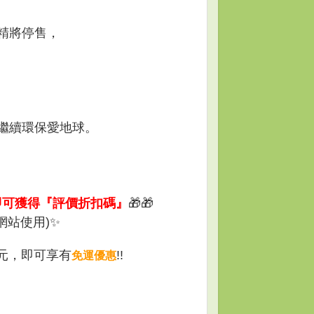
精將停售，
繼續環保愛地球。
即可獲得『評價折扣碼』
🎁
🎁
網站使用)✨
0元，即可享有
!!
免運優惠