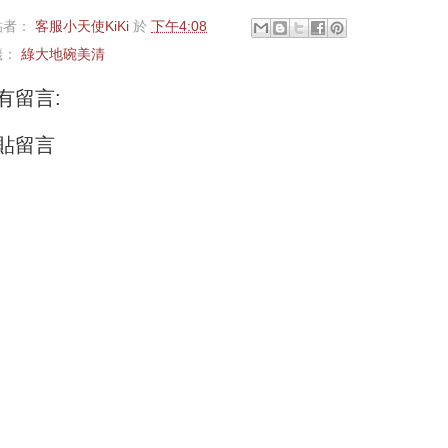
貼者：
客服小天使KiKi
於
下午4:08
籤：
綠大地碗美清
有留言:
貼留言