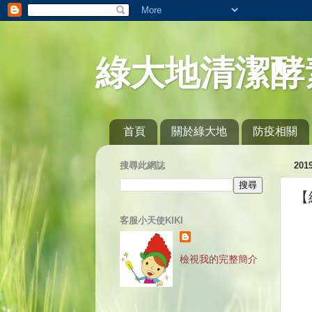
綠大地清潔酵
首頁
關於綠大地
防疫相關
搜尋此網誌
20
【
客服小天使KIKI
檢視我的完整簡介