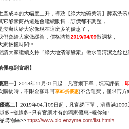
生產成本的大幅度上升，導致【綠大地碗美清】酵素洗碗
其它酵素商品還是會繼續販售，訂價都不調整，
是沒辦法給大家像現在這麼多的優惠了，
我們會給大家做緩衝，價格將於
2019/04/09
做調整，
大家把握時間!!!
懇請大家繼續支持『綠大地清潔酵素』做水管清潔之餘也
搶優惠到官網】
優惠一】
2018年11月01日起，凡官網下單，填寫評價，
次購物時，不限金額即可
(不含運費，僅限官方
享95折優惠
優惠二】
2019年04月09日起，凡官網下單，消費滿100
越多~省越多~只有官網才有的獨家優惠~報你知!
品購物區>>
https://www.bio-enzyme.com/list.html#