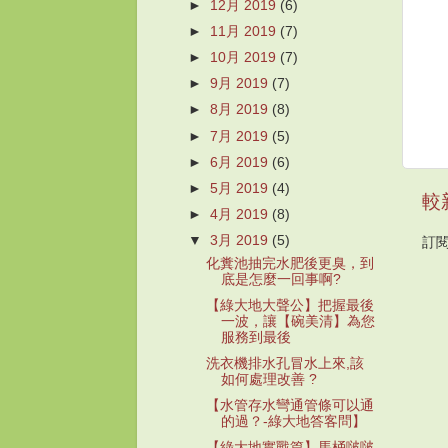
►
12月 2019
(6)
►
11月 2019
(7)
►
10月 2019
(7)
►
9月 2019
(7)
►
8月 2019
(8)
►
7月 2019
(5)
►
6月 2019
(6)
►
5月 2019
(4)
較
►
4月 2019
(8)
▼
3月 2019
(5)
訂
化糞池抽完水肥後更臭，到
底是怎麼一回事啊?
【綠大地大聲公】把握最後
一波，讓【碗美清】為您
服務到最後
洗衣機排水孔冒水上來,該
如何處理改善 ?
【水管存水彎通管條可以通
的過？-綠大地答客問】
【綠大地實戰篇】馬桶啵啵