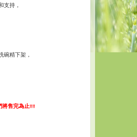
和支持，
洗碗精下架，
們將售完為止
‼
‼