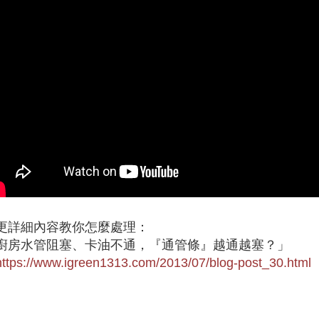
‍更詳細內容教你怎麼處理：
廚房水管阻塞、卡油不通，『通管條』越通越塞？」
https://www.igreen1313.com/2013/07/blog-post_30.html