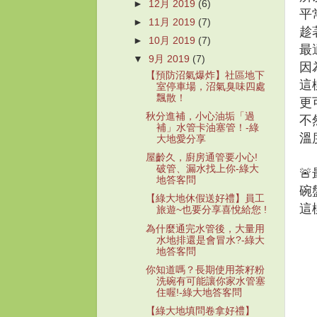
►
12月 2019
(6)
平
►
11月 2019
(7)
趁
►
10月 2019
(7)
最
▼
9月 2019
(7)
因
【預防沼氣爆炸】社區地下
這
室停車場，沼氣臭味四處
飄散！
更
秋分進補，小心油垢「過
不
補」水管卡油塞管！-綠
溫
大地愛分享
屋齡久，廚房通管要小心!
破管、漏水找上你-綠大

地答客問
碗
【綠大地休假送好禮】員工
這
旅遊~也要分享喜悅給您 !
為什麼通完水管後，大量用
水地排還是會冒水?-綠大
地答客問
你知道嗎？長期使用茶籽粉
洗碗有可能讓你家水管塞
住喔!-綠大地答客問
【綠大地填問卷拿好禮】