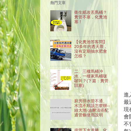
熱門文章
衛生紙改丟馬桶？
糞管不塞，化糞池
塞！
【化糞池答客問】
20多年的透天厝，
沒有定期抽水肥會
怎樣？
二、三樓馬桶沖
水，一樓家馬桶啵
啵叫？(下篇：糞管
阻塞)
進
廚房排水管不通、
最
水流不順該怎麼辦--
現
綠大地-油酵清搭配
通管條使用說明
會
不
接管下水道後，化