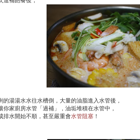
次進補飽餐後，
剩的湯湯水水往水槽倒，
大量的油脂進入水管後，
讓你家廚房水管「過補」，
油垢堆積在水管中，
成排水開始不順，
甚至嚴重會
水管阻塞
！