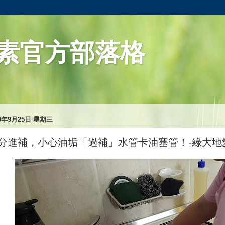
素官方部落格
19年9月25日 星期三
分進補，小心油垢「過補」水管卡油塞管！-綠大地