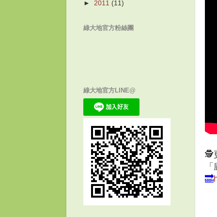
►
2011
(11)
綠大地官方粉絲團
綠大地官方LINE@

「
🔜