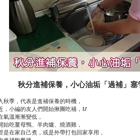
秋分進補保養，小心油垢「過補」塞
入秋季，代表是進補保養的時機，
近，小編的友人們開始揪團吃補，🥢
在氣溫漸漸變低，
開始吃薑母鴨、羊肉爐、燒酒雞，
管是在家自己煮，或是外帶打包回家享用，