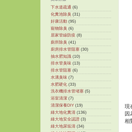
下水道疏通
(6)
化糞池除臭
(31)
好康活動
(95)
寵物除臭
(6)
居家管線防疫
(8)
廁所除臭
(41)
廚房排水管阻塞
(30)
抽水肥知識
(10)
排水管臭味
(13)
排水管阻塞
(6)
水溝臭味
(7)
水肥硬化
(33)
洗衣機排水管堵塞
(5)
浴室清潔
(7)
清潔保養DIY
(19)
現
綠大地化糞清
(136)
因
綠大地安全認證
(3)
相
綠大地尿垢清
(34)