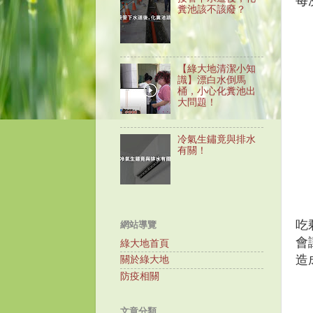
每
糞池該不該廢？
【綠大地清潔小知
識】漂白水倒馬
桶，小心化糞池出
大問題！
冷氣生鏽竟與排水
有關！
吃
網站導覽
會
綠大地首頁
造
關於綠大地
防疫相關
文章分類