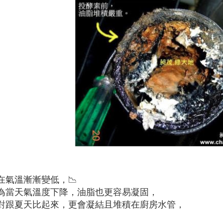
在氣溫漸漸變低，📉
為當天氣溫度下降，油脂也更容易凝固，
對跟夏天比起來，
更會凝結且堆積在廚房水管，