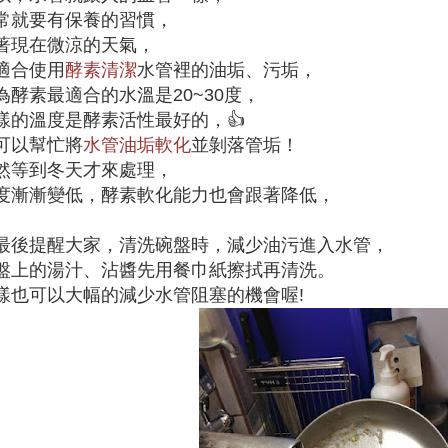
常就要有保養的習慣，
著現在微涼的天氣，
適合使用
酵素清潔
水管裡的油垢、污垢，
為酵素最適合的水溫是20~30度，
樣的溫度是酵素活性最好的，👍
可以幫忙將
水管油垢軟化
並剝落管垢！
然等到冬天才來處理，
度漸漸變低，酵素軟化能力也會跟著降低，
最後提醒大家，清洗碗盤時，減少油污進入水管，
盤上的湯汁、沾醬先用餐巾紙擦拭再清洗。
樣也可以大幅的減少水管阻塞的機會喔!