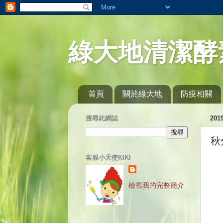
綠大地清潔酵
首頁
關於綠大地
防疫相關
搜尋此網誌
20
秋
客服小天使KIKI
檢視我的完整簡介