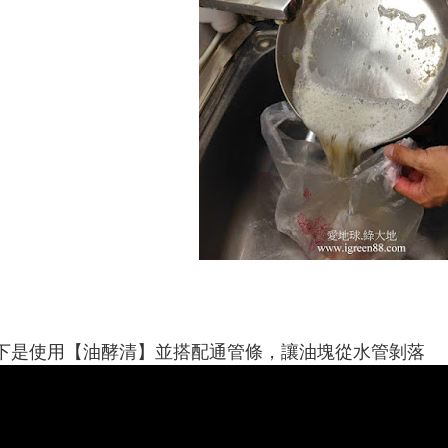
下是使用【油酵清】並搭配通管條，讓油塊從水管剝落