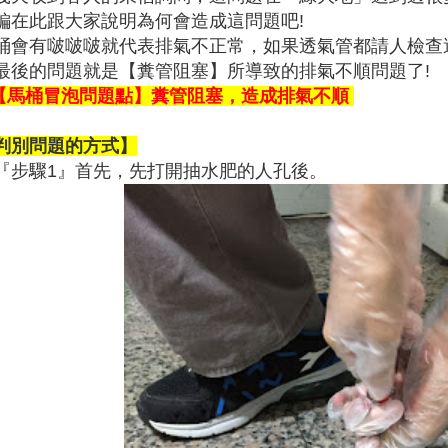
編在此跟大家說明為何會造成這問題吧!
桶會有啵啵啵就代表排氣不正常，如果透氣管都請人檢查
最後的問題就是【糞管阻塞】所導致的排氣不順問題了!
【馬桶冒泡問題點】糞管阻塞，造成排氣不順
判別問題的方式】
『步驟1』首先，先打開抽水肥的人孔後。