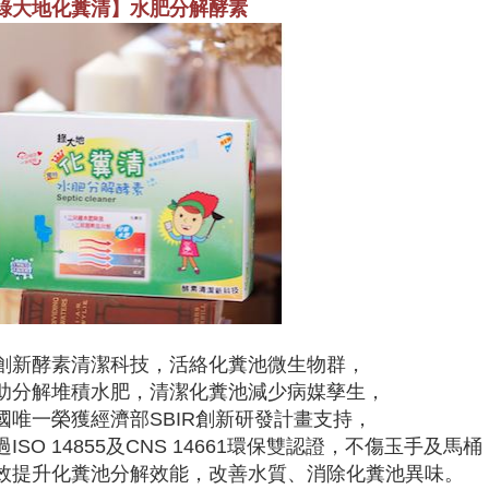
綠大地化糞清】水肥分解酵素
創新酵素清潔科技，活絡化糞池微生物群，
助分解堆積水肥，清潔化糞池減少病媒孳生，
國唯一榮獲經濟部SBIR創新研發計畫支持，
過ISO 14855及CNS 14661環保雙認證，不傷玉手及馬桶
效提升化糞池分解效能，改善水質、消除化糞池異味。