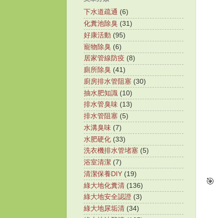
下水道疏通
(6)
化糞池除臭
(31)
好康活動
(95)
寵物除臭
(6)
居家管線防疫
(8)
廁所除臭
(41)
廚房排水管阻塞
(30)
抽水肥知識
(10)
排水管臭味
(13)
排水管阻塞
(5)
水溝臭味
(7)
水肥硬化
(33)
洗衣機排水管堵塞
(5)
浴室清潔
(7)
清潔保養DIY
(19)
🎯
綠大地化糞清
(136)
綠大地安全認證
(3)
綠大地尿垢清
(34)