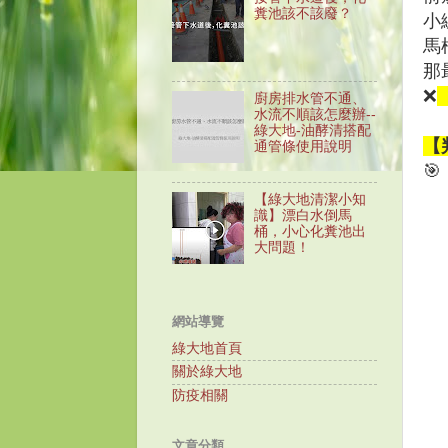
糞池該不該廢？
小
馬
那
❌
廚房排水管不通、
水流不順該怎麼辦--
綠大地-油酵清搭配
【
通管條使用說明
🎯
【綠大地清潔小知
識】漂白水倒馬
桶，小心化糞池出
大問題！
網站導覽
綠大地首頁
關於綠大地
防疫相關
文章分類