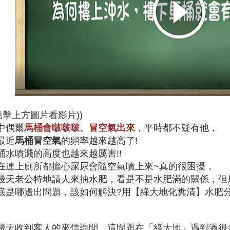
(點擊上方圖片看影片))
中偶爾
馬桶會啵啵啵、冒空氣出來
，平時都不疑有他，
最近
馬桶冒空氣
的頻率越來越高了!
桶水噴濺的高度也越來越厲害!!
在連上廁所都擔心屎尿會隨空氣噴上來~真的很困擾，
幾天老公特地請人來抽水肥，看是不是水肥滿的關係，但居然
底是哪邊出問題，該如何解決?用【綠大地化糞清】水肥
幾天收到客人的來信詢問，這問題在「綠大地」遇到過很