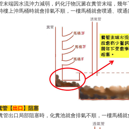
管末端因水流沖力減弱，鈣化汙物沉澱在糞管末端，幾年
時樓上沖馬桶時就會排氣不順，一樓馬桶就會噗通、噗通的
糞管
【
出口
】
阻塞
糞管出口局部阻塞時，化糞池就會排氣不順，一樓馬桶就會