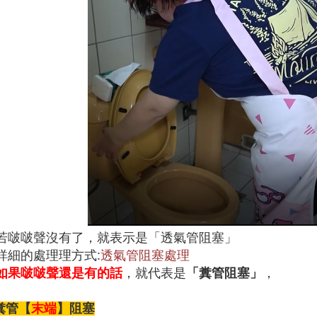
若啵啵聲沒有了，就表示是「透氣管阻塞」
詳細的處理理方式:
透氣管阻塞處理
如果啵啵聲還是有的話
，就代表是
「糞管阻塞」
，
糞管
【
末端
】
阻塞