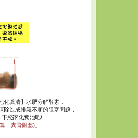
大地化糞清】水肥分解酵素，
清除造成排氣不順的阻塞問題，
下您家化糞池吧!
篇：糞管阻塞)
」