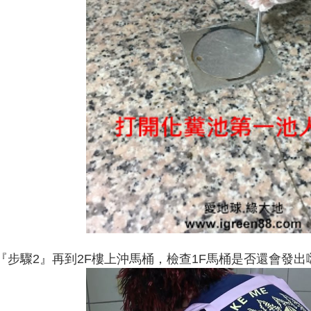
『步驟2』再到2F樓上沖馬桶，檢查1F馬桶是否還會發出