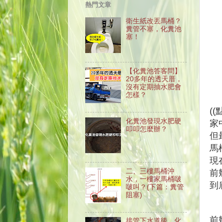
熱門文章
衛生紙改丟馬桶？
糞管不塞，化糞池
塞！
【化糞池答客問】
20多年的透天厝，
沒有定期抽水肥會
怎樣？
(
化糞池發現水肥硬
家
叩叩怎麼辦？
但
馬
現
二、三樓馬桶沖
前
水，一樓家馬桶啵
到
啵叫？(下篇：糞管
阻塞)
前
接管下水道後，化