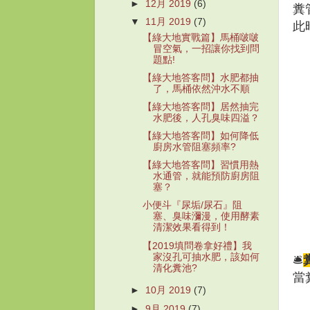
►
12月 2019
(6)
糞
▼
11月 2019
(7)
此
【綠大地實戰篇】馬桶啵啵
冒空氣，一招讓你找到問
題點!
【綠大地答客問】水肥都抽
了，馬桶依然沖水不順
【綠大地答客問】居然抽完
水肥後，人孔臭味四溢？
【綠大地答客問】如何降低
廚房水管阻塞頻率?
【綠大地答客問】習慣用熱
水通管，就能預防廚房阻
塞？
小便斗『尿垢/尿石』阻
塞、臭味瀰漫，使用酵素
清潔效果看得到！
【2019填問卷拿好禮】我
家沒孔可抽水肥，該如何
🛎
清化糞池?
當
►
10月 2019
(7)
►
9月 2019
(7)