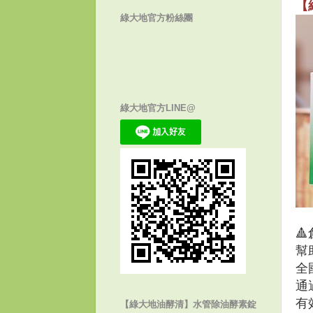
【
綠大地官方粉絲團
綠大地官方LINE@
🔺
幫
全
通
有
【綠大地油酵清】水管除油酵素錠