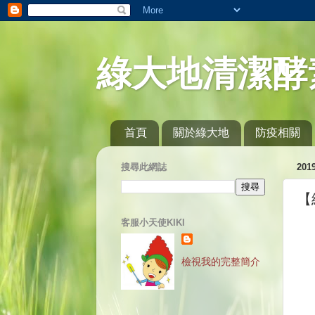
綠大地清潔酵
首頁
關於綠大地
防疫相關
搜尋此網誌
20
【
客服小天使KIKI
檢視我的完整簡介