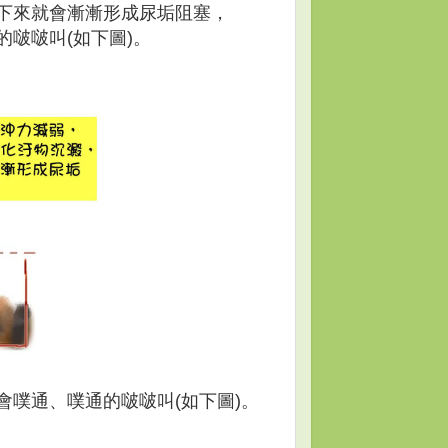
下來就會漸漸形成尿垢阻塞，
啵啵叫(如下圖)。
噗通、噗通的啵啵叫(如下圖)。