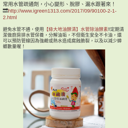
常用水管疏通劑，小心變形、脫膠、漏水跟著來！
🔜
http://www.igreen1313.com/2017/09/90100-2-1-
2.html
避免水管不通，使用
【綠大地油酵清】水管除油酵素
!!定期清
潔做廚房排水管保養，分解油垢，不但衛生安全不卡油，還
可以預防管線因為強鹼或熱水造成腐蝕脆裂，以及以減少蟑
螂數量喔！