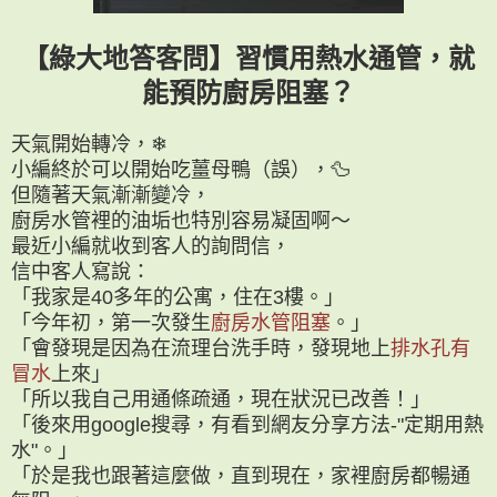
【綠大地答客問】習慣用熱水通管，就
能預防廚房阻塞？
天氣開始轉冷，❄
小編終於可以開始吃薑母鴨（誤），🦆
但隨著天氣漸漸變冷，
廚房水管裡的油垢也特別容易凝固啊～
最近小編就收到客人的詢問信，
信中客人寫說：
「我家是40多年的公寓，住在3樓。」
「今年初，第一次發生
廚房水管阻塞
。」
「會發現是因為在流理台洗手時，發現地上
排水孔有
冒水
上來」
「所以我自己用通條疏通，現在狀況已改善！」
「後來用google搜尋，有看到網友分享方法-"定期用熱
水"。」
「於是我也跟著這麼做，直到現在，家裡廚房都暢通