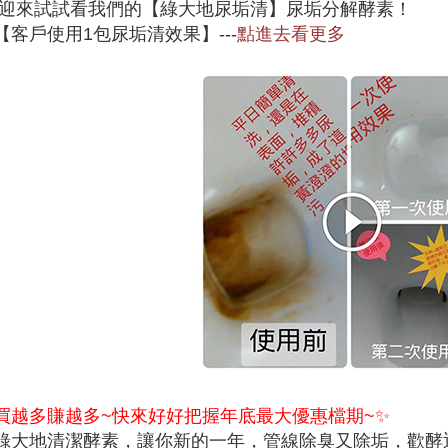
迎來試試看我們的【綠大地尿垢清】尿垢分解酵素！
【客戶使用1包尿垢清效果】---
點進去看更多
買越多賺越多~快來好好把握年底最大優惠檔期~✨
綠大地清潔酵素，讓你新的一年，管線除臭又除垢，歡酵迎