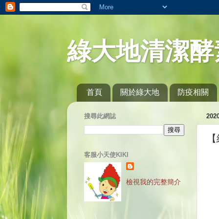
綠大地清潔酵
首頁
關於綠大地
防疫相關
搜尋此網誌
20
【
客服小天使KIKI
檢視我的完整簡介