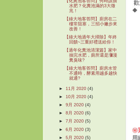
【化糞池客答問】何時該抽
歡
水肥？化糞池滿的3大徵

兆！
【綠大地客答問】廚房在二
樓常阻塞，三招小撇步來
改善！
【綠大地過年大掃除】年終
回饋~三重好禮送給你！
【過年化糞池清潔篇】家中
抽完水肥，廁所還是瀰漫
糞臭味?
【綠大地客答問】廚房水管
不通時，酵素用越多越快
就通?
►
11月 2020
(4)
►
10月 2020
(4)
►
9月 2020
(4)
►
8月 2020
(6)
►
7月 2020
(5)
㊙
►
6月 2020
(3)
用
►
5月 2020
(5)