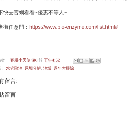
不快去官網看看~優惠不等人~
逛街任意門：
https://www.bio-enzyme.com/list.html#
貼者：
客服小天使KiKi
於
下午4:52
籤：
水管除油
,
尿垢分解
,
油垢
,
過年大掃除
有留言:
貼留言