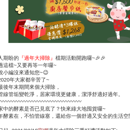
人期盼的
『過年大掃除』
檔期活動開跑囉~🎉🎉
過這檔~又要再等一年囉~
說小編沒來通知您~😉
2020年大家都辛苦了~
最後年末期間來個大掃除，
管線管垢變乾淨，居家環境更健康，潔淨舒適好過年。
〰〰〰〰〰〰〰〰〰〰〰〰〰〰〰〰
家中的酵素是否已見底了？快來綠大地囤貨囉~
年酵素在，不怕管線塞，還給你一個舒適又安全的生活空