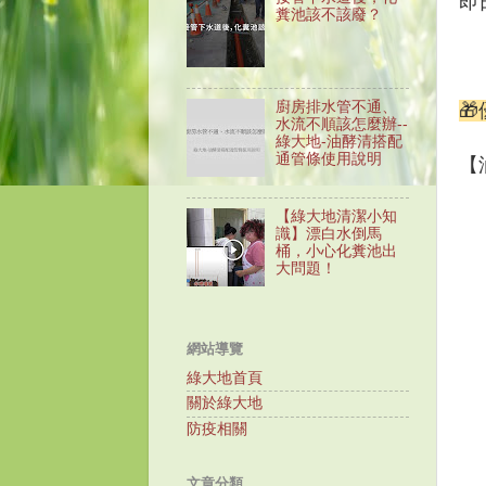
即日
糞池該不該廢？
廚房排水管不通、

水流不順該怎麼辦--
綠大地-油酵清搭配
通管條使用說明
【
【綠大地清潔小知
識】漂白水倒馬
桶，小心化糞池出
大問題！
網站導覽
綠大地首頁
關於綠大地
防疫相關
文章分類