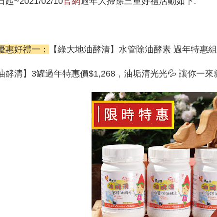
起~2021/02/10
官網
過年大掃除三重好禮活動如下:
優惠好禮一：
【綠大地油酵清】水管除油酵素 過年特惠組
油酵清】3罐過年特惠價$1,268，油垢清光光💦 讓你一來