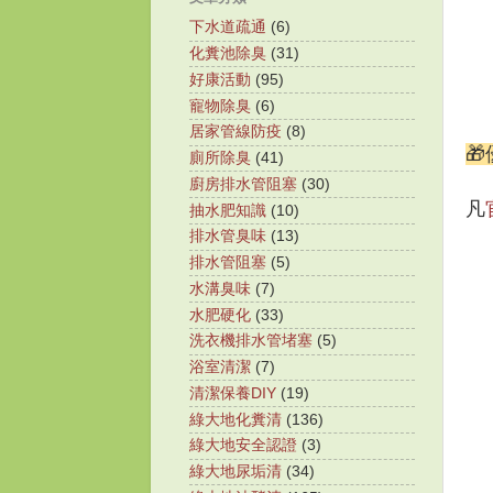
下水道疏通
(6)
化糞池除臭
(31)
好康活動
(95)
寵物除臭
(6)
居家管線防疫
(8)

廁所除臭
(41)
廚房排水管阻塞
(30)
凡
抽水肥知識
(10)
排水管臭味
(13)
排水管阻塞
(5)
水溝臭味
(7)
水肥硬化
(33)
洗衣機排水管堵塞
(5)
浴室清潔
(7)
清潔保養DIY
(19)
綠大地化糞清
(136)
綠大地安全認證
(3)
綠大地尿垢清
(34)