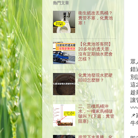
熱門文章
衛生紙改丟馬桶？
糞管不塞，化糞池
塞！
【化糞池答客問】
20多年的透天厝，
沒有定期抽水肥會
怎樣？
眾
錯
化糞池發現水肥硬
別
叩叩怎麼辦？
這
趁
讓
二、三樓馬桶沖
〰
水，一樓家馬桶啵

啵叫？(下篇：糞管
阻塞)
牛
接管下水道後，化