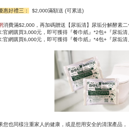
優惠好禮三：
$2,000滿額送 (可累送)
網
消費滿$2,000，再加碼贈送【尿垢清】尿垢分解酵素二包(
EX:官網購買3,000元，即可獲得『餐巾紙』*2包+『尿垢清』
EX:官網購買6,000元，即可獲得『餐巾紙』*4包+『尿垢清』
果您也同樣注重家人的健康，或是想用安全的清潔產品，