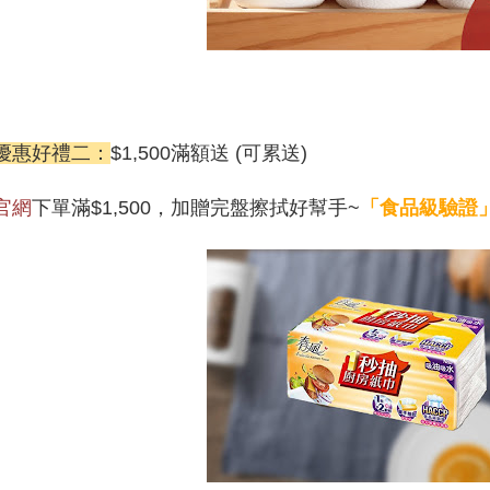
優惠好禮二：
$1,500滿額送 (可累送)
官網
下單滿$1,500，加贈完盤擦拭好幫手~
「食品級驗證