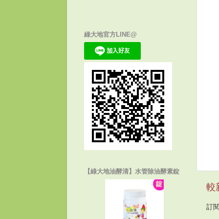
綠大地官方LINE@
【綠大地油酵清】水管除油酵素錠
較
訂