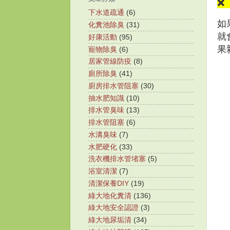
❌
下水道疏通
(6)
如
化糞池除臭
(31)
就
好康活動
(95)
果
寵物除臭
(6)
居家管線防疫
(8)
廁所除臭
(41)
廚房排水管阻塞
(30)
抽水肥知識
(10)
排水管臭味
(13)
排水管阻塞
(6)
水溝臭味
(7)
水肥硬化
(33)
洗衣機排水管堵塞
(5)
浴室清潔
(7)
清潔保養DIY
(19)
綠大地化糞清
(136)
綠大地安全認證
(3)
綠大地尿垢清
(34)