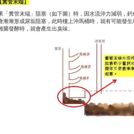
【糞管末端】
果「糞管末端」阻塞（如下圖）時，因水流沖力減弱，鈣
會漸漸形成尿垢阻塞，此時樓上沖馬桶時，就有可能發生
雜菌發酵時，就會產生出臭味。