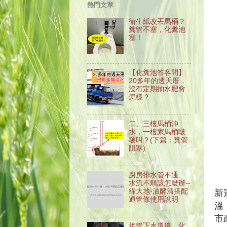
熱門文章
衛生紙改丟馬桶？
糞管不塞，化糞池
塞！
【化糞池答客問】
20多年的透天厝，
沒有定期抽水肥會
怎樣？
二、三樓馬桶沖
水，一樓家馬桶啵
啵叫？(下篇：糞管
阻塞)
廚房排水管不通、
水流不順該怎麼辦--
綠大地-油酵清搭配
新
通管條使用說明
溫
市
接管下水道後，化