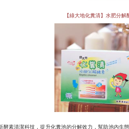
【綠大地化糞清】水肥分解
新酵素清潔科技，提升化糞池的分解效力，幫助池內生