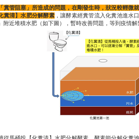
「糞管阻塞」所造成的問題，在剛發生時，狀況較輕微
化糞清】水肥分解酵素
，讓酵素經糞管流入化糞池進水
」附近堆積水肥（如下圖），暫時改善問題，等到疫情解
續從馬桶投【化糞清】水肥分解酵素，酵素能分解化糞