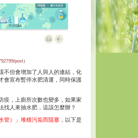
792799/post
）
樣不但會增加了人與人的連結，化
才會宣布暫停水肥清運，同時保護
防疫，上廁所次數也變多，如果家
法找人來抽水肥，這該怎麼辦？
水管）」堆積污垢而阻塞
，以下是