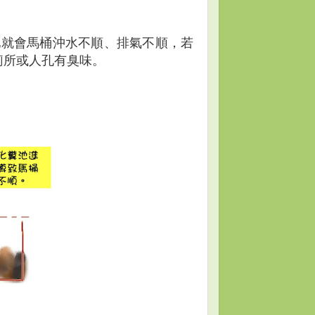
池就會馬桶沖水不順、排氣不順，若
廁所或人孔有臭味。