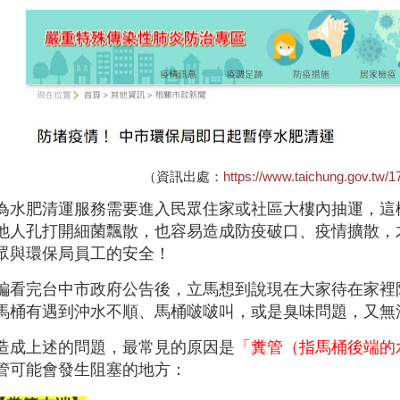
（資訊出處：
https://www.taichung.gov.tw/1
為水肥清運服務需要進入民眾住家或社區大樓內抽運，這
池人孔打開細菌飄散，也容易造成防疫破口、疫情擴散，
眾與環保局員工的安全！
編看完台中市政府公告後，立馬想到說現在大家待在家裡
馬桶有遇到沖水不順、馬桶啵啵叫，或是臭味問題，又無
造成上述的問題，最常見的原因是
「糞管（指馬桶後端的
管可能會發生阻塞的地方：