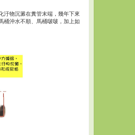
化汙物沉澱在糞管末端，幾年下來
馬桶沖水不順、馬桶啵啵，加上如