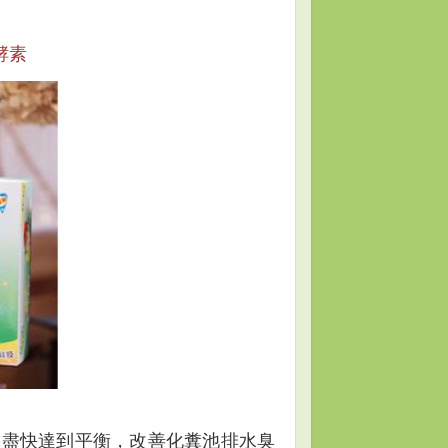
酵素
態盡快達到平衡，改善化糞池排水臭