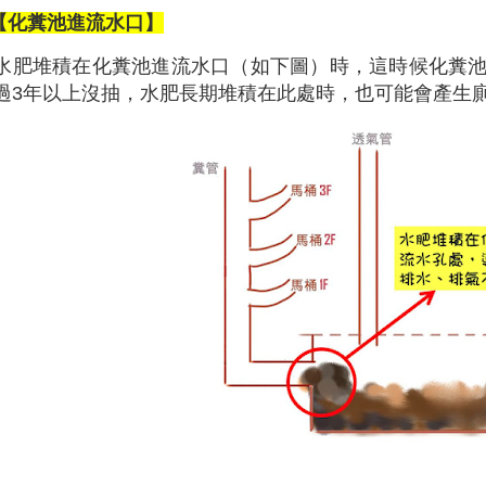
【化糞池進流水口】
水肥堆積在化糞池進流水口（如下圖）時，這時候化糞
過3年以上沒抽，水肥長期堆積在此處時，也可能會產生