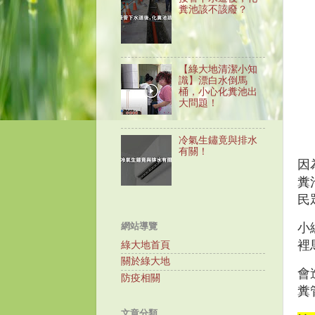
糞池該不該廢？
【綠大地清潔小知
識】漂白水倒馬
桶，小心化糞池出
大問題！
冷氣生鏽竟與排水
有關！
因
糞
民
網站導覽
小
裡
綠大地首頁
關於綠大地
會
防疫相關
糞
文章分類