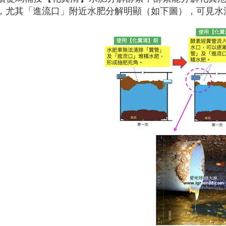
，尤其「進流口」附近水肥分解明顯（如下圖），可見水