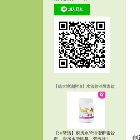
【綠大地油酵清】水管除油酵素錠
【油酵清】廚房水管清潔酵素錠
創
劑，廚房水管除臭、管線除油，