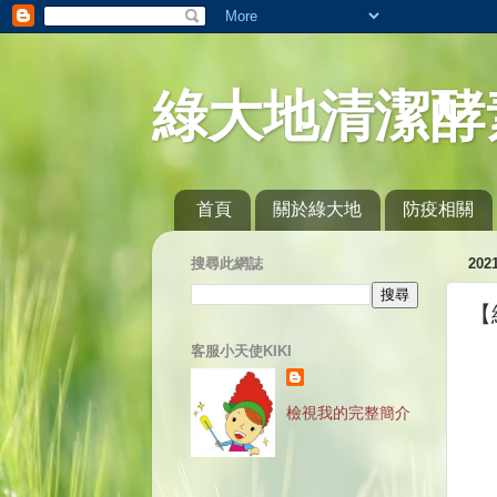
綠大地清潔酵
首頁
關於綠大地
防疫相關
搜尋此網誌
20
【
客服小天使KIKI
檢視我的完整簡介