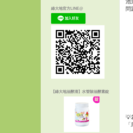
池
問
綠大地官方LINE@
【綠大地油酵清】水管除油酵素錠

「