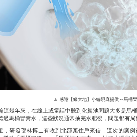
🔼 感謝【綠大地】小編硯庭提供～馬桶
編這幾年來，在線上或電話中聽到化糞池問題大多是馬
聽過馬桶冒糞水，這些狀況通常抽完水肥後，問題都有局
近，研發部林博士有收到北部某住戶來信，這次的案例