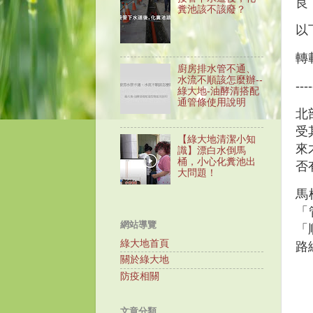
良
糞池該不該廢？
以
轉
廚房排水管不通、
水流不順該怎麼辦--
----
綠大地-油酵清搭配
通管條使用說明
北
受
【綠大地清潔小知
來
識】漂白水倒馬
桶，小心化糞池出
否
大問題！
馬
「
網站導覽
「
綠大地首頁
路
關於綠大地
防疫相關
文章分類