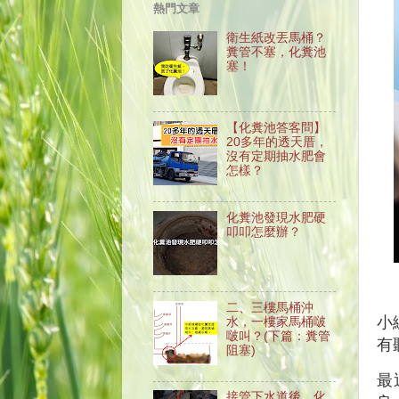
熱門文章
衛生紙改丟馬桶？
糞管不塞，化糞池
塞！
【化糞池答客問】
20多年的透天厝，
沒有定期抽水肥會
怎樣？
化糞池發現水肥硬
叩叩怎麼辦？
二、三樓馬桶沖
小
水，一樓家馬桶啵
啵叫？(下篇：糞管
有
阻塞)
最
接管下水道後，化