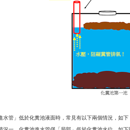
進水管」低於化糞池液面時，常見有以下兩個情況，如下
情況一、化糞池進水管僅「局部」低於化糞池水位，如下