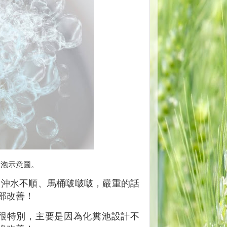
冒泡示意圖。
桶沖水不順、馬桶啵啵啵，嚴重的話
部改善！
很特別，主要是因為化糞池設計不