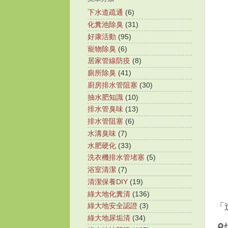
下水道疏通
(6)
化糞池除臭
(31)
好康活動
(95)
寵物除臭
(6)
居家管線防疫
(8)
廁所除臭
(41)
廚房排水管阻塞
(30)
抽水肥知識
(10)
排水管臭味
(13)
排水管阻塞
(6)
水溝臭味
(7)
水肥硬化
(33)
洗衣機排水管堵塞
(5)
浴室清潔
(7)
清潔保養DIY
(19)
綠大地化糞清
(136)
「
綠大地安全認證
(3)
綠大地尿垢清
(34)
