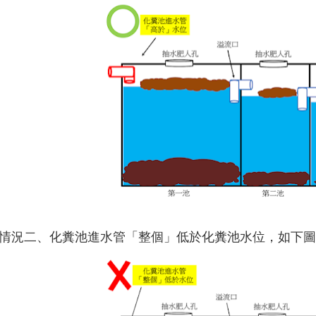
情況二、化糞池進水管「整個」低於化糞池水位，如下