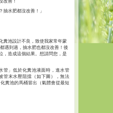
沒改善！
？抽水肥都沒改善！」
化糞池設計不良，致使我家常年蒙
.都遇到過，抽水肥也都沒改善！後
位，造成這個結果。想請問您，是
水管」低於化糞池液面時，進水管
會被管末水壓阻擋（如下圖），無法
近化糞池的馬桶冒出（氣體會從最短