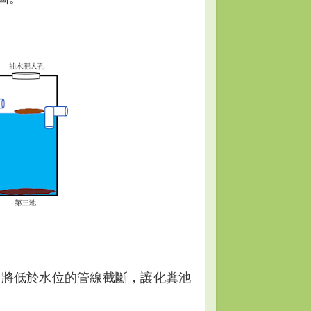
，將低於水位的管線截斷，讓化糞池