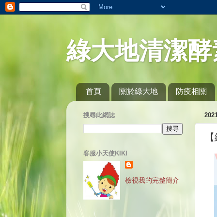
綠大地清潔酵
首頁
關於綠大地
防疫相關
搜尋此網誌
20
【
客服小天使KIKI
檢視我的完整簡介