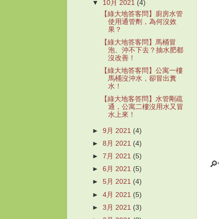
▼
10月 2021
(4)
【綠大地答客問】廚房水管
使用通管劑，為何沒效
果？
【綠大地答客問】馬桶冒
泡、沖不下去？抽水肥都
沒改善！
【綠大地答客問】公寓一樓
馬桶沒沖水，卻冒出糞
水！
【綠大地客答問】水管剛疏
通，公寓二樓沒用水又冒
水上來！
►
9月 2021
(4)
►
8月 2021
(4)
►
7月 2021
(5)

►
6月 2021
(5)
►
5月 2021
(4)
►
4月 2021
(5)
►
3月 2021
(3)