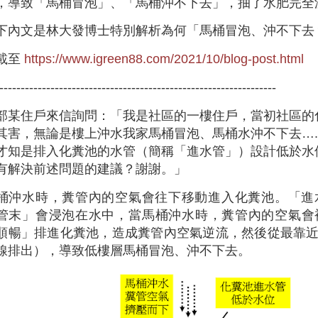
，導致「馬桶冒泡」、「馬桶沖不下去」，抽了水肥完全
下內文是林大發博士特別解析為何「馬桶冒泡、沖不下去
載至
https://www.igreen88.com/2021/10/blog-post.html
-----------------------------------------------------------------
部某住戶來信詢問：「我是社區的一樓住戶，當初社區的
其害，無論是樓上沖水我家馬桶冒泡、馬桶水沖不下去…
才知是排入化糞池的水管（簡稱「進水管」）設計低於水
有解決前述問題的建議？謝謝。」
桶沖水時，糞管內的空氣會往下移動進入化糞池。「進
管末」會浸泡在水中，當馬桶沖水時，糞管內的空氣
順暢」排進化糞池，造成糞管內空氣逆流，然後從最靠
線排出），導致低樓層馬桶冒泡、沖不下去。