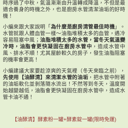
時序過了中秋，氣溫漸漸由升溫轉成降溫，不但是最
適合養身的時機之外，也是廚房水管清潔油垢的好時
機！
小編來跟大家說明「
為什麼是廚房清管最佳時機
」。
水管就跟人體血管一樣～油脂堆積太多的血管，遇冷
容易阻塞中風；
油脂堆積太多的水管，當冬天氣溫變
冷時，油脂會更快凝固在廚房水管中
，造成水管中
風、排水不順！尤其屋齡較久的房子，發生油脂阻塞
的機率會更高！
小編建議大家要趁涼爽的天氣裡（冬天來臨之前），
先使用【油酵清】來清潔水管的油垢
，把水管中附著
的油垢軟化並剝落隨水流出！不然等到冬天，溫度開
始越變越低，油脂會更快凝固在廚房水管中，造成水
管卡油不通！
【油酵清】酵素粉一罐+酵素錠一罐(限時免運)