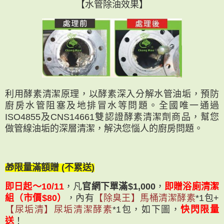
【水管除油效果】
利用酵素清潔原理，以酵素深入分解水管油垢，預防
廚房水管阻塞及地排冒水等問題。全國唯一通過
ISO4855及CNS14661雙認證酵素清潔劑商品，幫您
做管線油垢的深層清潔，解決您惱人的廚房問題。
🎁限量滿額贈 (不累送)
即日起～10/11
，凡
官網下單滿$1,000
，
即贈浴廁清潔
組（市價$80）
，內有
【除臭王】馬桶清潔酵素
*1包+
【尿垢清】尿垢清潔酵素
*1包，如下圖，
快閃限量
送
！