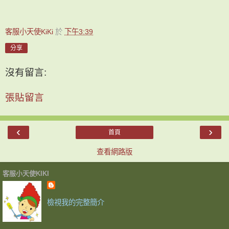
客服小天使KiKi
於
下午3:39
分享
沒有留言:
張貼留言
‹
›
首頁
查看網路版
客服小天使KIKI
檢視我的完整簡介