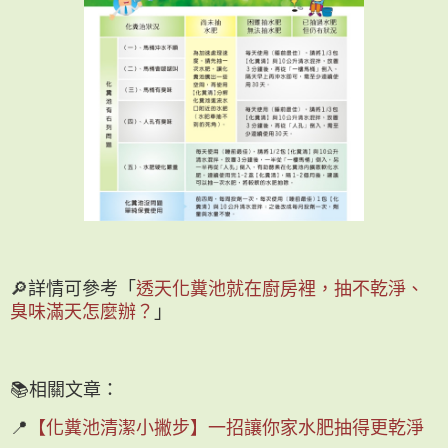
🔎詳情可參考「
透天化糞池就在廚房裡，抽不乾淨、
臭味滿天怎麼辦？
」
📚相關文章：
📍
【化糞池清潔小撇步】一招讓你家水肥抽得更乾淨