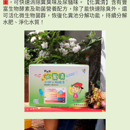
圖
，可快速消除糞臭味及尿騷味。【化糞清】含有豐
富生物酵素及助菌營養配方，除了能快速除臭外，還
可活化微生物菌群，恢復化糞池分解功能，持續分解
水肥、淨化水質！