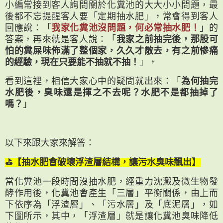
小編常接到客人詢問關於化糞池的大大小小問題，最
後都不忘提醒客人要「定期抽水肥」，常會得到客人
回應說：「
我家化糞池沒問題，何必常抽水肥！
」的
答案，再來就是客人說：「
我家之前抽完後，那股可
怕的糞屎味佈滿了整個家，久久才散去，有之前慘痛
的經驗，現在只要能不抽就不抽！
」，
看到這裡，相信大家心中的疑問就出來：「
為何抽完
水肥後，臭味還是揮之不去呢？水肥不是都抽掉了
嗎？
」
以下來跟大家來解答：
⛳【抽水肥會破壞浮渣層結構，讓污水臭味飄出】
當化糞池一段時間沒抽水肥，經重力沈澱及微生物發
酵作用後，化糞池會產生「三層」平衡關係，由上而
下依序為「浮渣層」、「污水層」及「底泥層」，如
下圖所示，其中，「浮渣層」就是讓化糞池臭味降低