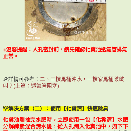
※溫馨提醒：人孔密封前，請先確認化糞池透氣管排氣
正常。
🔎詳情可參考：
二、三樓馬桶沖水，一樓家馬桶啵啵
叫？(上篇：透氣管阻塞)
💡解決方案（二）：使用【化糞清】快速除臭
化糞池剛抽完水肥時，立即使用一包【化糞清】水肥
分解酵素混合清水後，從人孔倒入化糞池中，如下下