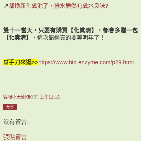
📍
都換新化糞池了，排水居然有糞水臭味?
雙十一當天，只要有購買【化糞清】，都會多贈一包
【化糞清】
，這次錯過真的要等明年了！
🛒手刀來逛>>
https://www.bio-enzyme.com/p29.html
客服小天使KiKi
於
上午11:16
分享
沒有留言:
張貼留言