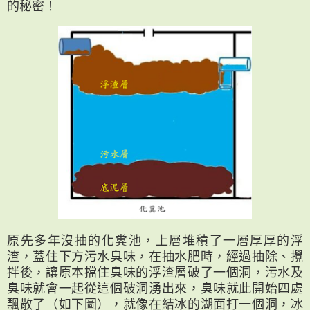
的秘密！
原先多年沒抽的化糞池，上層堆積了一層厚厚的浮
渣，蓋住下方污水臭味，在抽水肥時，經過抽除、攪
拌後，讓原本擋住臭味的浮渣層破了一個洞，污水及
臭味就會一起從這個破洞湧出來，臭味就此開始四處
飄散了（如下圖），就像在結冰的湖面打一個洞，冰