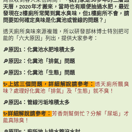
天厝，2020年才搬來，當時也有順便抽過水肥，最近
發現在2樓廁所常聞到糞水臭味，但1樓廁所不會，請
問要如何確定臭味是化糞池或管線的問題？
」
透天廁所臭味來源複雜，所以研發部林博士特別把可
能的「六大原因」列出，提供大家參考：
🔎原因1：化糞池水肥堆積太多
🔎原因2：化糞池「排氣」問題
🔎原因3：化糞池「生態」問題
✨上述三個問題，詳細解說請參考：
透天廁所飄臭
味？處理好化糞池「排氣」及「生態」就不臭！
🔎原因4：管線污垢堆積太多
✨詳細解說請參考：
芳香劑幫倒忙？分解「尿垢」才
能真除臭！