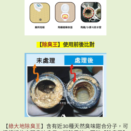
【
除臭王
】使用前後比對
【
綠大地除臭王
】含有近30種天然臭味鉗合分子，可