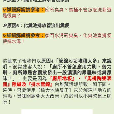
🔎原因5：廁所地上排水管沒水封
✨詳細解說請參考：
廁所臭臭？馬桶不管怎麼洗都還
是很臭？
🔎原因6：化糞池排放管流出糞便
✨詳細解說請參考：
家門水溝飄糞臭，化糞池直排便
便進水溝！
這篇電子報我們以
原因4「管線污垢堆積太多」來說
明
。很常聽客人說：「
廁所不管怎麼用力刷、努力
刷，廁所總是會飄散發出一股濃濃的尿騷味或糞屎
味！
」，主要是因為
『廁所地板』、『馬桶陶瓷表
面』隙縫及『排水管線』
內堆藏污垢所致，如下圖。
這時，只要使用【綠大地除臭王】來分解這些地方的
污垢，臭味問題會大大改善，終於可以不用憋氣上廁
所！